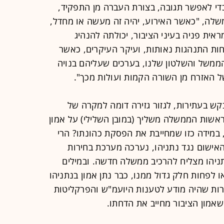
י לאפשר תגובה, בצורת העברה מן התפקיד,
שלה, "כאשר האירוע, יהיה זה מעשה או מחדל,
ת פניה בעיני הציבור, יכולתה להנהיג
ות התנהגות נאותות, ועיקר העיקרים, כאשר
ממשל והשלטון שלנו, בערכים שעליהם בנויה
ל האזרח מן השורה הקמות ועולות מכך".
קש בעתירות, לגזור גזירה דומה למקרה של
אשות הממשלה משליך (במובן השלילי) על אמון
במידה כזו שמחייבת את הפסקת כהונתו? הרי
אישום נגד נתניהו, נערכה מערכת בחירות
ניהו מצליח להרכיב ממשלה חדשה. ובמילים
ו לפחות חלק גדול ממנו, כבר נתן אמון בנתניהו
רות שהיה מודע לטענות היועמ"ש והפרקליטות
שאמון הציבור מחייב את הדחתו.