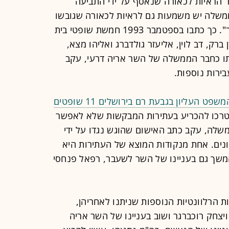
ר הראיות לכאורה שנאסף על ידי התביעה
משלה יש משמעות גם לראיות לכאורה שגובשו
בכתב האישום, אשר עומד לפני הציבור". כך כתבו בספטמבר 1993 חמשת שופטי בית
רק, דב לוין, אליעזר גולדברג ואליהו מצא,
ו כחבר הממשלה של השר אריה דרעי, עקב
בירות נוספות.
פט העליון בגבעת רם בירושלים 11 שופטים
צטרכו להכריע בעתירות המבקשות שלא לאפשר
משלה, עקב כתב האישום שהוגש נגדו על ידי
נים. אחת מנקודות המוצא של העתירות היא
משך גם בעניינו של השר לשעבר, רפאל פנחסי
ת הרלוונטיות הנוספות שניתנו לאחריהן,
יצחק רוכברגר ושוב בעניינו של השר אריה