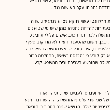
 שלהן בעניינו של הנאשם, רה"מ נתניהו, עשוי להביא
הדחת נתניהו עקב האישום נגדו.
הרלוונטי עשוי דווקא לסייע לנתניהו, שווה
בעתירות להדחת נתניהו בזמן שיש מי שטוענים
שלה לכהן תחת כתב אישום פלילי וקובע כי
. ובכן, משום שהטענה הזאת לא מדויקת. סעיף
טי לענייננו, אינו קובע שראש ממשלה רשאי לכהן
הוא רק קובע כי "הכנסת רשאית, בהחלטה ברוב
משלה שהורשע בעבירה ובית המשפט קבע
דרעי ופנחסי לעניינו של נתניהו. אחד
 של שני שרי ש"ס מהממשלה, היה שהדבר ימנע
גיטימיות שלה. הנשיא שמגר הסביר כי הוראת