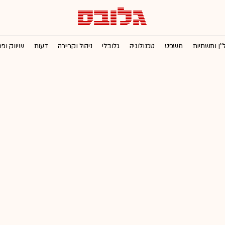
''ן ותשתיות
משפט
טכנולוגיה
גלובלי
ניהול וקריירה
דעות
שיווק ופ