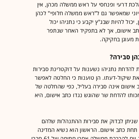
לכת דרעי ופנחסי על ראש ממשלה מכהן, אין
ני שמאפשר גם ל"ראש ממשלה חלופי" לכהן
יכול להיות שבג"ץ יקבע כי נתניהו יכול
 אישום, אך לא בתפקיד האחר שנתפר
ת מעוגן בחקיקה.
ן סבירה?
ת להדחת נתניהו נשענות על דוקטרינת סבירות
 שיקול-דעתו. הן טוענות כי החלטה לאפשר
אישום אינה סבירה בעליל, כפי שהחלטה של
תו להדחת שר שהוגש נגדו כתב אישום, היא
 שניתן לבדוק את סבירות ההתנהלות שלהם
חת כתב אישום. הראשון הוא נשיא המדינה
ראובן ריבלין, שצריך לתת ארכה של 14 יום להרכבת ממשלה אחרי חתימה של 61 חברי