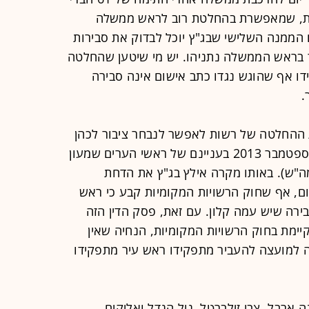
נסת, שמאפשרת בהחלטת רוב לראש ממשלה
הממנה השלישי שבג"ץ יוכל לבדוק את סבירות
ר בראש הממשלה נתניהו. יש מי שיטען שהחלטה
 אף שהוגש נגדו כתב אישום אינה סבירה
.
ות ההחלטה של רשות לאפשר לנבחר ציבור לכהן
תחת כתב אישום, הוא זה שנתן בג"ץ בספטמבר 2013 בעניינם של ראשי הערים שמעון
מה"ש). באותו מקרה אילץ בג"ץ את הדחת
ם, אף שחוק הרשויות המקומיות קבע כי ראש
ירה שיש עמה קלון. עם זאת, פסק הדין הזה
ימת בחוק הרשויות המקומיות, הנחיה שאין
 למועצה להעביר מתפקידו ראש עיר מתפקידו
 ארבל, צבי זילברטל, ניל הנדל ואליקים