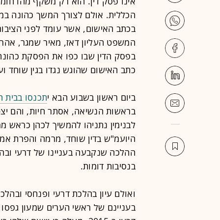
אינו פסק דין. הוא רק משקף מהו חומ
הכללית. אולם לצורך המשך כהונה במ
המשפט העליון דאז, מאיר שמגר, אהרן ב
בפסק הדין שבו כפו את הפסקת כהונת
כתב האישום שהוגש נגדו בגין שוחד וע
ביום ראשון בשבוע הבא י
תכנסו בבית המש
בראשות הנשיאה, אסתר חיות, והם י
לבנימין נתניהו להמשיך לכהן כראש מ
היועמ"ש בדין שוחד, מרמה והפרת אמו
ההלכה שנקבעה בעניינו של דרעי ובה
בנסיבות דומות.
ואולם עיון בהלכת דרעי ופנחסי ובהלכו
בעניינם של ראשי הערים שמעון גפסו ו