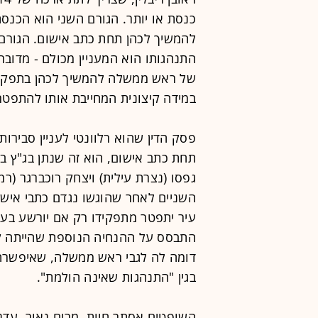
כנסת או יותר. הגורם השני הוא הכ
להמשיך לכהן תחת כתב אישום. הגורם 
התנהגותו הוא המעניין מכולם - מדוב
של ראש ממשלה להמשיך לכהן בתפקידו
במידה קיצונית המחייבת אותו להתפטר
פסק הדין שהוא רלוונטי לעניין סביר
גפסו (נצרת עילית) ויצחק רוכברגר (ר
השניים לאחר שהוגשו נגדם כתבי אישו
עיר יתפטר מתפקידו רק אם יורשע בעב
התבסס על ההנחיה הנוספת שהייתה קי
דומה לה לגבי ראש ממשלה, שאיפשרה
בגין "התנהגות שאינה הולמת".
השופטים אסתר חיות, מרים נאור, עדנה