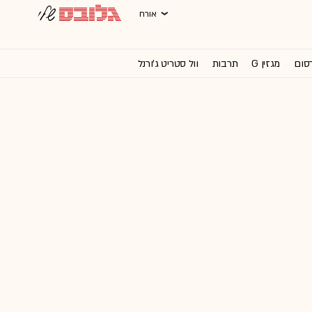
אורח
רסום
מגזין G
תרבות
וול סטריט ג'ורנל