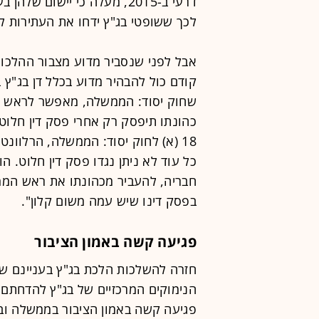
דרעי ב-2015, מעלה כי יישום
לכך ששופטי בג"ץ ידחו את העתירות ל
אבל לפני שנסביר מדוע מצבור ההלכות 
קודם כול להבהיר מדוע בכלל דן בג"ץ 
שחוק יסוד: הממשלה, מאפשר לראש ממ
כהונתו תיפסק רק אחרי פסק דין חלוט
18 (א) לחוק יסוד: הממשלה, הרלוונ
כל עוד לא ניתן נגדו פסק דין חלוט. 
חבריה, להעביר מכהונתו את ראש המ
בפסק דינו שיש עמה משום קלון".
פגיעה קשה באמון הציבור
חזרה להשלכות הלכת בג"ץ בעניינם של 
הנימוקים המרכזיים של בג"ץ להדחתם
פגיעה קשה באמון הציבור בממשלה ובל