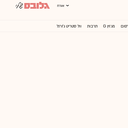
אורח
רסום
מגזין G
תרבות
וול סטריט ג'ורנל