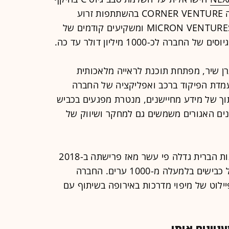
של כ-52 מיליון דולר. את הסבב הובילה CORNER VENTURE בהשתתפות זרוע
סונג נקסט, חברת MICRON VENTURES ומשקיעים קודמים של
ה לכ-1000 מיליון דולר עד כה.
ן שיר, מפתחת תוכנת לראייה מלאכותית
מדת הפיקוד ברכב ואפליקציה של החברה
ך של מידע מחיישנים, מנטרת מפגעים בכביש
נים האגורים משמשים גם למחקר ושיווק של
על פי נתוני החברה הרשת שלה בארצות הברית גדלה פי עשר מאז פרישתה ב-2018
ומכסה מדי חודש כ-100 מיליון ק"מ של כבישים בלמעלה מ-1000 ערים. החברה
ילוט של מיפוי מדרכות באירופה בשיתוף עם
יינים אותי