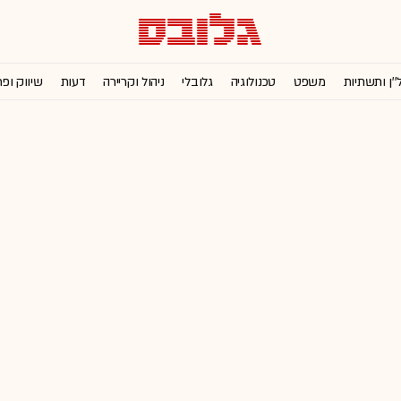
''ן ותשתיות
משפט
טכנולוגיה
גלובלי
ניהול וקריירה
דעות
שיווק ופ