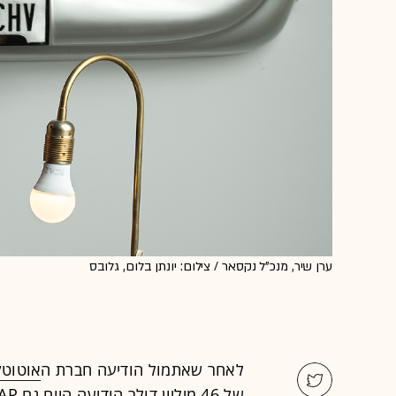
ערן שיר, מנכ"ל נקסאר / צילום: יונתן בלום, גלובס
לאחר שאתמול הודיעה חברת ה
אוטוט
של 46 מיליון דולר הודיעה היום גם
AR