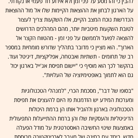
להבין כי זהו מסע על פני זמן ולא אירוע חד פעמי או נקודתי.
על הארגון לבחון את ההוצאות הקיימות שלו אל מול ההוצאות
הנדרשות נוכח המצב הקיים, אלו השקעות צריך לעצור
לטובת השקעות מיטביות יותר, מהם המהלכים הדרושים
להוצאה לפועל ולממשם על פני זמן - מהטווח הקצר אל
הארוך". הוא מציין כי מדובר בתהליך שדורש מומחיות במספר
רב של תחומים - תשתיות ואבטחה, אפליקציות, דיגיטל ועוד.
בהקשר לכך הוא מוסיף כי "יישום תפיסת אג'ייל בארגון יכול
גם הוא לתמוך באופטימיזציה של העלויות".
"בסופו של דבר", מסכמת הכרי, "למנהלי הטכנולוגיות
ומערכות המידע יש הזדמנות פז היום להעצים את תפיסת
הטכנולוגיה בארגון ולהוביל אותו הן ברמת היכולות
הדיגיטליות והעסקיות שלו והן ברמת ההתייעלות התפעולית
באמצעות שינוי החשיבה האסטרטגית על מודל הפעלה
חדש, ביחד עם בחינה של מעבר לארכיטקטורה מבוססת