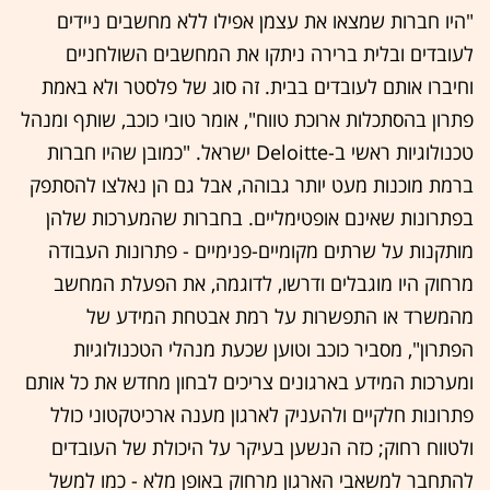
"היו חברות שמצאו את עצמן אפילו ללא מחשבים ניידים
לעובדים ובלית ברירה ניתקו את המחשבים השולחניים
וחיברו אותם לעובדים בבית. זה סוג של פלסטר ולא באמת
פתרון בהסתכלות ארוכת טווח", אומר טובי כוכב, שותף ומנהל
טכנולוגיות ראשי ב-Deloitte ישראל. "כמובן שהיו חברות
ברמת מוכנות מעט יותר גבוהה, אבל גם הן נאלצו להסתפק
בפתרונות שאינם אופטימליים. בחברות שהמערכות שלהן
מותקנות על שרתים מקומיים-פנימיים - פתרונות העבודה
מרחוק היו מוגבלים ודרשו, לדוגמה, את הפעלת המחשב
מהמשרד או התפשרות על רמת אבטחת המידע של
הפתרון", מסביר כוכב וטוען שכעת מנהלי הטכנולוגיות
ומערכות המידע בארגונים צריכים לבחון מחדש את כל אותם
פתרונות חלקיים ולהעניק לארגון מענה ארכיטקטוני כולל
ולטווח רחוק; כזה הנשען בעיקר על היכולת של העובדים
להתחבר למשאבי הארגון מרחוק באופן מלא - כמו למשל