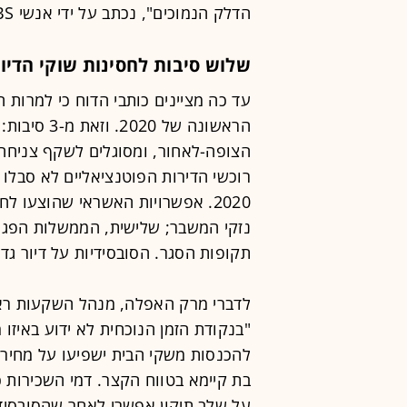
הדלק הנמוכים", נכתב על ידי אנשי UBS על דובאי.
שלוש סיבות לחסינות שוקי הדיו
עד כה מציינים כותבי הדוח כי למרות ה
הראשונה של 0
הצופה-לאחור, ומסוגלים לשקף צניחה 
רוכשי הדירות הפוטנציאליים לא סבלו
2020. אפשרויות האשראי שהוצעו 
נזקי המשבר; שלישית, הממשלות הפגי
תקופות הסגר. הסובסידיות על דיור גדל
"בנקודת הזמן הנוכחית לא ידוע באיזו
להכנסות משקי הבית ישפיעו על מחירי
בת קיימא בטווח הקצר. דמי השכירות 
על שלב תיקון אפשרי לאחר שהסובסידיו