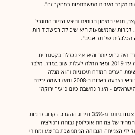
והות מקרב הערים המשתתפות במחקר זה".
ר, תנאי המימון הנוחים והיצע הדיור המוגבל
. למרות שהמשמעות היא שיכולת רכישת דירות
הכלכלית של תל אביב".
 במדד היה גרוע יותר והיא אף נכללה בקטגוריית
הערים האדומות. מאז היא רשמה ירידה עד 2019 ומאז החלה לעלות שוב במדד. מלבד
ימת הערים המזרח תיכוניות והוא מגלה
התנהגות כמעט הפוכה בין 2 הערים: דובאי נצבעה באדום ב-2008 ומאז רשמה ירידה
ישראלים - העיר נחשבת כיום כ"עיר ירוקה"
"מאז השיא האחרון ב-2014, המחירים צנחו ביותר מ-35% ודירוג ההערכה קרוב לרמות
מחיר של צמיחת אוכלוסין גבוהה ורגולציה
ל ידי הצמיחה הגבוהה המתמשכת בהיצע ומחירי