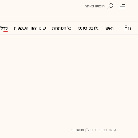
ראשי
גלובס פיננסי
כל הכותרות
שוק ההון והשקעות
נדל'
עמוד הבית
נדל"ן ותשתיות