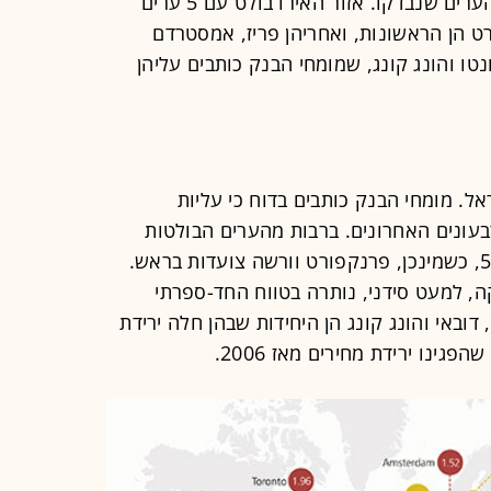
משמעותית של שוקי הדיור במחצית מהערים שנבדקו. אזור האירו בולט עם 5 ערים
ט הן הראשונות, ואחריהן פריז, אמסטרדם
נטו והונג קונג, שמומחי הבנק כותבים עליהן
ראל. מומחי הבנק כותבים בדוח כי עליות
עונים האחרונים. ברבות מהערים הבולטות
באירופה המחירים זינקו בלמעלה מ-5%, כשמינכן, פרנקפורט וורשה צועדות בראש.
ה, למעט סידני, נותרה בטווח החד-ספרתי
 דובאי והונג קונג הן היחידות שבהן חלה ירידת
גינו ירידת מחירים מאז 2006.