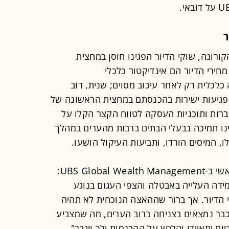
ר
קורונה, שוקי הדיור הפגינו חוסן במחצית
202. וזאת מ-3 סיבות: מחירי הדיור הם אינדיקטור כלכלי
כלכלית רק לאחר עיכוב מסוים; שנית, רוב
 פגיעות ישירות בהכנסתם במחצית הראשונה של
לחברות ותוכניות העסקה לטווח הקצר הקלו על
נו תמיכה בבעלי הבתים ברבות מהערים במהלך
ו, המיסים הורדו, ותביעות העיקול הושעו.
לדברי מרק האפלה, מנהל השקעות ראשי ב-UBS Global Wealth Management:
 מידה העלייה באבטלה והצפי העגום בנוגע
 הדיור. אך ברור שההאצה הנוכחית לא תהיה
כבר נמצאים בצניחה ברוב הערים, מה שמצביע
ת יתאיידו והלחץ על ההכנסות ילך ויגבר".