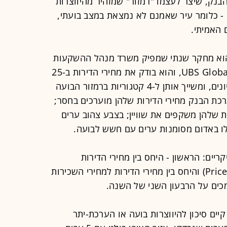
 בועות הנדל"ן הגלובלי של UBS. הבנק, שיצר לעצמו "רמזור" שמזהיר מהיווצרות
 - כלומר עיר שאמנם לא נמצאת במצב בועתי,
 האמיתי.
 בועות הנדל"ן הגלובלי של UBS הוא מחקר שנתי שמפיק משרד מנהל ההשקעות
הראשי של UBS Global Wealth Management, והוא בודק את מחירי הדירות ב-25
ערים ברחבי העולם, לפי מספר קריטריונים, ומשייך אותן ל-4 קטגוריות ברמזור הבועה
כת הבנק מחירי הדירות שלהן מוערכים בחסר;
ת שלהן משקפים את שוויין; בצבע צהוב ערים
ילו באדום מסומנות ערים עם חשש לבועה.
שילוב בין 2 מדדים עיקריים: הראשון - היחס בין מחירי הדירות
להכנסה הממוצעת (Price to income - PI) והיחס בין מחירי הדירות למחירי השכירות
יים סיכון להיווצרות בועה או הערכת-יתר