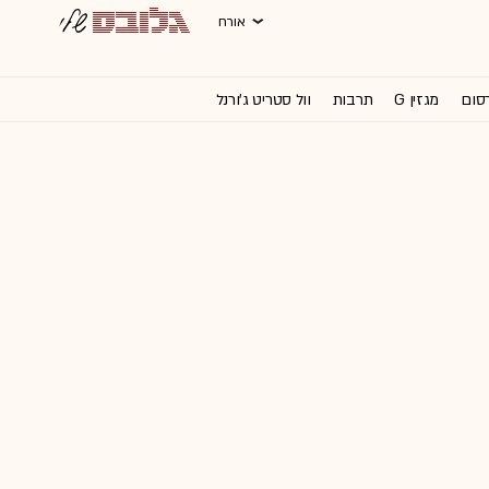
אורח
רסום
מגזין G
תרבות
וול סטריט ג'ורנל