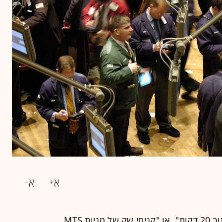
"השקעתי במניית MTS ועשיתי 20% תוך 20 דקות", או "קניתי שק של מניות MTS