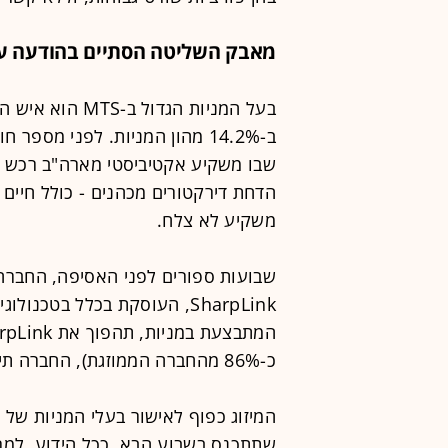
מאבק השליטה הסתיים בהודעה על
בעל המניות הגדו
ב-14.2% מהון המניות. לפני מס
שבו משקיע אקטיביסטי מארה"ב רכש מנ
הדחת דירקטורים מכהנים - כולל חיים מ
משקיע לא צלח.
שבועות ספורים לפני האסיפה, החברה
SharpLink, העוסקת בכלל בטכ
כ-86% מהחברה הממוזגת), החברה תיקרא SharpLink ותהיה לה הנהלה חדשה.
שתתכנס בשבוע הבא. ככל הידוע, למרו