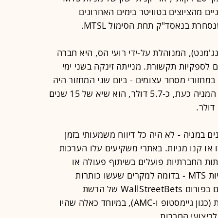
הם רק שניים מהציוצים בטוויטר בימים האחרונים
רת בנאסד"ק תחת הסימול MTSL.
ג'מנט), המנוהלת על-ידי רועי הס, היא חברה
 לספקיות תקשורת. מנייתה זינקה בשני ימי
המסחר האחרונים בוול סטריט ב-51% במחזורי מסחר עצומים - ביום שני המחזור היה
פי 31 מהמחזור הממוצע במניה. מחיר המניה כעת, כ-5.7 דולר, הוא שיא של 15 שנים
ם במניה - לא היה כל דיווח משמעותי בזמן
ו או קנו מניות. באתרי משקיעים עלו הערכות
ות החברתיות פועלים בשיתוף פעולה או
מעודדים אחד את השני לרכוש את מניות MTS - בדומה למקרים שעשו כותרות
בתחילת השנה, שבהם משקיעים קטנים בפורום WallStreetBets של הרשת
החברתית רדיט "התאחדו" לרכוש מניות (כגון גיימסטופ ו-AMC), במיוחד כאלה שהיו
לביצועי החברות.