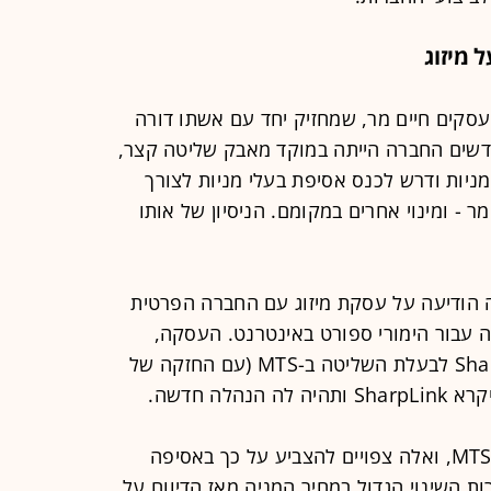
 מיזוג
ל ב-MTS הוא איש העסקים חיים מר, שמחזיק יחד עם אשתו דורה
פר חודשים החברה הייתה במוקד מאבק שליטה קצר,
יות ודרש לכנס אסיפת בעלי מניות לצורך
ר - ומינוי אחרים במקומם. הניסיון של אותו
 הודיעה על עסקת מיזוג עם החברה הפרטית
נולוגיה עבור הימורי ספורט באינטרנט. העסקה,
המתבצעת במניות, תהפוך את SharpLink לבעלת השליטה ב-MTS (עם החזקה של
המיזוג כפוף לאישור בעלי המניות של MTS, ואלה צפויים להצביע על כך באסיפה
ת השינוי הגדול במחיר המניה מאז הדיווח על