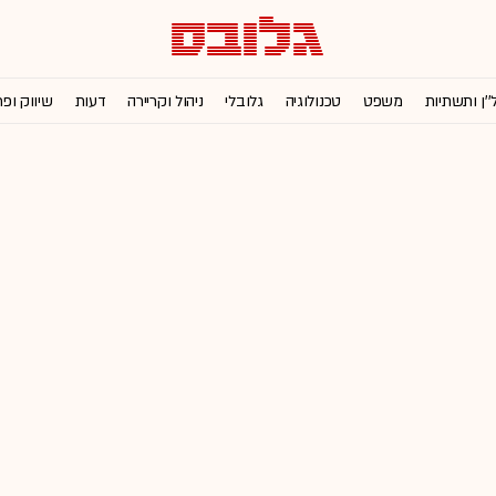
''ן ותשתיות
משפט
טכנולוגיה
גלובלי
ניהול וקריירה
דעות
שיווק ופ