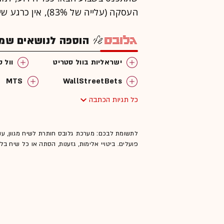
העסקה (עלייה של 83%), אין כרגע שינוי בתוכניות המיזוג ובאסיפה המתוכננת.
הוספה לנושאים שמענ
ישראליות בוול סטריט
וול 
MTS
WallStreetBets
כל תגיות הכתבה
לתשומת לבכם: מערכת גלובס חותרת לשיח מגוון, ענ
פועלים. ביטויי אלימות, גזענות, הסתה או כל שיח ב