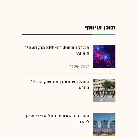
תוכן שיווקי
מנכ״ל Rimini: “ה-ERP מת, העתיד
הוא AI"
דניאל איסלר
המהלך שמסקרן את שוק הנדל"ן
בת"א
סטנדרט המגורים התל אביבי מגיע
ליהוד