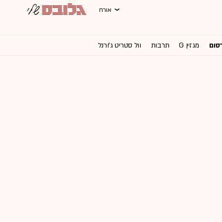
אורח
רסום
מגזין G
תרבות
וול סטריט ג'ורנל