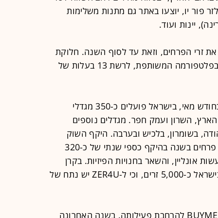
זר פור יו, יוצעו באתר גם מתנות משלימות
ה), יינות ועוד.
 חנויות שיספקו את זרי הפרחים, וזאת עד לסוף השנה. חלוקת
הבעלות ב-VAZA תעניק לביי מי 56% בפלטפורמה המשותפת, לרשת 13 בעלות של
לפי סקירה שפרסם משרד החקלאות בחודש מאי, בישראל פועלים כ-350 מגדלי
 הארץ, השרון ועמק חפר. מגדלים נוספים
יהודה, בשומרון, בלכיש ובערבה. היקף השוק
המקומי מוערך בצריכה של 400 מיליון פרחים בשנה בהיקף כספי שנתי של כ-320
הפרחים נעשות אונליין, והשאר בחנויות הפיזיות. בקרן
מעריכים כי מדי יום נשלחים בממוצע בישראל כ-5,000 זרים, וכי ל-ZER4U יש נתח של
השקת VAZA היא חלק מהתוכנית של BUYME להרחבת פעילותה. בשנה האחרונה