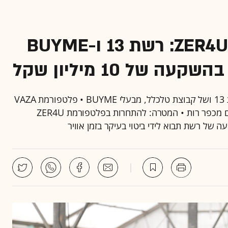
שוברים את המונופול של ZER4U: רשת 13 ו-BUYME
של 10 מיליון שקל
מדובר בהשקעה ראשונה לקרן R.T CAPITAL של רשת 13 ושל קבוצת טלכלל, מבעלי BUYME • פלטפורמת VAZA
הוקמה לאחר השקעה של 10 מיליון שקל במשק פרחים מכפר רות • המטרה: להתחרות בפלטפורמת ZER4U
 של רשת תבוא לידי ביטוי בעיקר בזמן אוויר