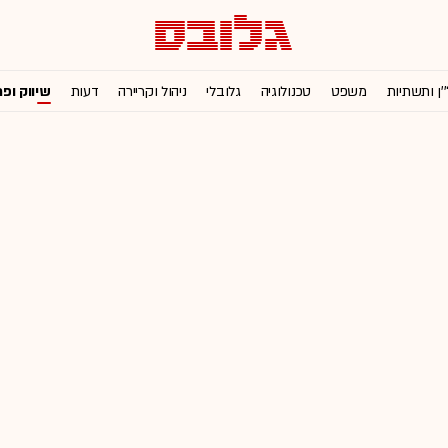
'ן ותשתיות
משפט
טכנולוגיה
גלובלי
ניהול וקריירה
דעות
שיווק ופ