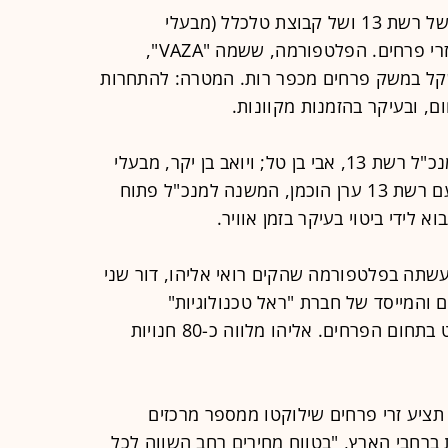
השקעה ראשונה לקרן R.T CAPITAL של רשת 13 ושל קבוצת טלכלל (מבעלי
BUYME): הקמת פלטפורמה למכירת זרי פרחים. הפלטפורמה, ששמה "VAZA",
השקעה של 10 מיליון שקל במשק פרחים מכפר רות. המטרה: להתחרות
הקרן הוקמה בפברואר השנה על-ידי מנכ"ל רשת 13, אבי בן טל; ויואב בן יקר, מבעלי
קבוצת טלכלל. את העסקה הוביל מטעם רשת 13 ערן הוכמן, המשנה למנכ"ל פתוח
ידי ביטוי בעיקר בזמן אוויר.
10 מיליון שקל נעשתה בפלטפורמה שהקים רואי אליהו, דור שני
והמייסד של חברת "ראל טכנולוגיות"
המתמחה בבניית וקידום אתרי אינטרנט בתחום הפרחים. אליהו מלווה כ-80 חנויות
BUYM, דרכה היא תציע זרי פרחים שילוקטו ממספר מרכזים
פרחים שונות ברחבי הארץ, "בטווח מחירים רחב השווה לכל