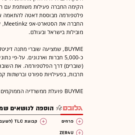
פלטפורמה מבוססת דאטה להתאמה אישי
החב
מובילות בישראל ובעולם.
כ-5,000 חברות וארגונים. על-פי 
(שוברים) דרך הפלטפורמה. את השוברי
תרבות, בפעילויות ספורט וברשתות קמע
BUYME פועלת ממשרדיה הממוקמים בתל אביב ומעסיקה כ-80 עובדים.
הוספה לנושאים שמענ
פרחים
קבוצת TLC (לשעבר טלכלל)
ZER4U