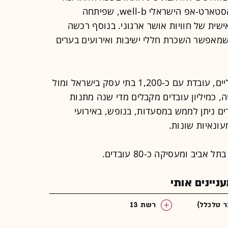
הקימה החברה פעילות משותפת עם הסטארט-אפ הישראלי well-b, שפיתחה
ת של חוויות אושר ארגוני. בנוסף רכשה
רה את הסטארט-אפ Meetinkz, שמאפשר השכרת חללי ישיבות ואירועים בערים
BUYME, שמציעה שוברי מתנה דיגיטליים, עובדת עם כ-1,200 בתי עסק בישראל ומול
נתוניה, כמיליון עובדים מקבלים מדי שנה מתנות
ם ניתן לממש במסעדות, בנופש, באירועי
ונאיות שונות.
יינים אותי
רשת 13