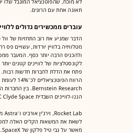
לא מוכח, שהפוטנציאל המוגבל שלו יכ
תאונה אחת עם הרוגים.
עוברים ממכשירים גדולים ללוויי
הדבר שמניע את רוב התחזיות של וול ס
מטלוויזיה בלוויין יורדות, עשויים פס ר
ולהכניס הרבה יותר כסף. המעבר ממכש
לקונסטלציות של לוויינים קטנים יותר 
פתח את הדלת לחברות חדשות רבות. יתר
הננו-לוויינים השבדית AAC Clyde Space והשנה אולי גם Terran Oribtal.
 Lab
לשאת את המשאות הקלים האלה למסלו