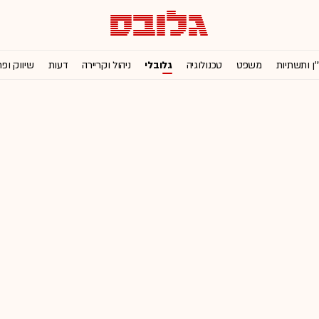
'ן ותשתיות
משפט
טכנולוגיה
גלובלי
ניהול וקריירה
דעות
שיווק ופ