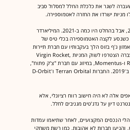
שעברה לשגר את כלכלת החלל למסלול סביב
ו מניות ישרדו את החזרה לאטמוספירה.
אולי לא הייתה אודיסיאה בחלל ב-2001, אבל בהחלט היו כמה ב-2021. המיליארדר
ש כשנסע לקצה האטמוספירה בכלי טיס של
אמזון ג'ף בזוס הלך בעקבותיו עם חברת תיירות
חלל משלו, בלו אוריג'ין. עוד בשנה שעברה הצטרפו לשוק המניות Virgin Rocket,
Rocket Lab, Astra Space, Redwire ו-Momentus, במיזוג עם חברת "צ'ק פתוח",
דומה לדרך בה הונפקה וירג'ין גלקטיק ב־2019. החברות Terran Orbital ו־D-Orbit
ים אלה לא היה חישוב רווח רציונלי, אלא
טרנט דיון על גדג'טים מגניבים לחלל.
ת מנהלי הנכסים המקצועיים, לאחר שתיאמו עמדות
כמו WallStreetBets ברדיט, והניעו חברות לא אהובות, כמו רשת משחקי