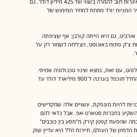
הכריזה לאחרונה החברה על הנפקת איגרות חוב להמרה בשווי של 425 מיליון דולר. גם
 המניות יורד מתחת למחיר המימוש של
 אורביט, גם היא הייתה קורבן: אף שציפתה
תומכי חברות צ'ק פתוח באוגוסט, הצליחה לשמור רק על
ט, עם זאת, נמצא שינוי טכנולוגיה אמיתי.
הבנק השוויצרי UBS מאמין שכלכלת החלל תוכפל בערכה ל־900 מיליארד דולר עד
אין לה תוכניות להיות מונפקת, עשויים אלה שמקדישים
שקיע בחברות סטארט-אפ. אבל כדאי להם
מה שהסעת קפטן קירק מ"מסע בין כוכבים"
 הדמיון של העולם, תיירות חלל היא עדיין שוק