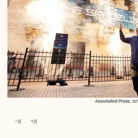
ריצ'רד ברנסון, מייסד וירג'ין גלקטיק, מחוץ לבניין בורסת ניו יורק / צילום: Associated Press,