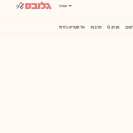
אורח
רסום
מגזין G
תרבות
וול סטריט ג'ורנל