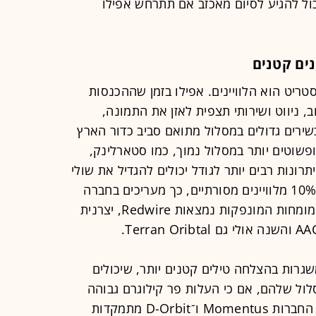
ול להגיע לסיום מאכזב אם תתרחש אפילו
נים קטנים
טריט הוא הלוויינים. אפילו בזמן שההכנסות
חב, ניווט ושירותי תצפית לאזן את התמונה,
ירים גדולים במסלול מתואם סביב כדור הארץ
ופשוטים יותר במסלול נמוך, כמו סטארלינק,
ונות רבים יותר לגודל יכולים להגדיל את שולי
הרווח הפוטנציאליים לכ־14% לעומת 10% מלוויינים מסורתיים, כך מעריכים בחברה
Bernstein Research. בין החברות המומחות המונפקות נמצאות Redwire, יצרנית
Rocket, וירג'ין אורביט ו־Astra משגרות בהצלחה טילים קטנים יותר, שיכולים
ל שלהם, אם כי העלות פר קילוגרם גבוהה
מאשר על גבי טיל פלקון של SpaceX. החברות Momentus ו־D-Orbit מתמקדות