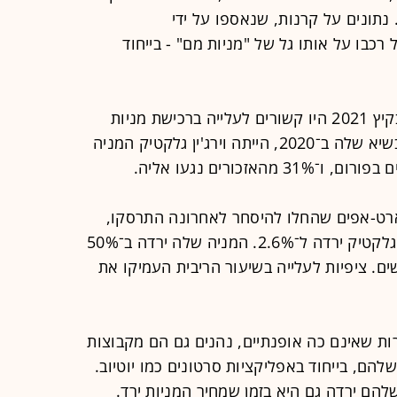
נתונים על קרנות, שנאספו על ידי
 החלל רכבו על אותו גל של "מניות מם" - בייחוד
השיאים של החברה בפברואר 2020 ובקיץ 2021 היו קשורים לעלייה ברכישת מניות
ולאזכורי החברה בפורומים הפרועים. בשיא שלה ב־2020, הייתה וירג'ין גלקטיק המניה
כורים נגעו אליה.
רט-אפים שהחלו להיסחר לאחרונה התרסקו,
בדיוק כמו שכמות האזכורים של וירג'ין גלקטיק ירדה ל־2.6%. המניה שלה ירדה ב־50%
ם. ציפיות לעלייה בשיעור הריבית העמיקו את
ת שאינם כה אופנתיים, נהנים גם הם מקבוצות
הם, בייחוד באפליקציות סרטונים כמו יוטיוב.