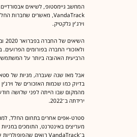
המחשב גיימסטופ, לשיאים אבסורדיים. 
VandaTrack, מאשרים שחברות
וירג'ין גלקטיק.
הרביעית האהובה ביותר על המשתמשים בפורום, ו־31% מהאז
אבל מאז שנה שעברה, מניות של סטא
מהמקום שבו הייתה לפני שלושה חודשי
ירידתה ב־2022.
סטרט-אפים אחרים בתחום החלל, למרו
מעריצים באינטרנט, התומכים במניות של
ב־VandaTrack רואים שהפופולריות שלהם ירדה גם היא בזמן שמחיר המניות ירד.