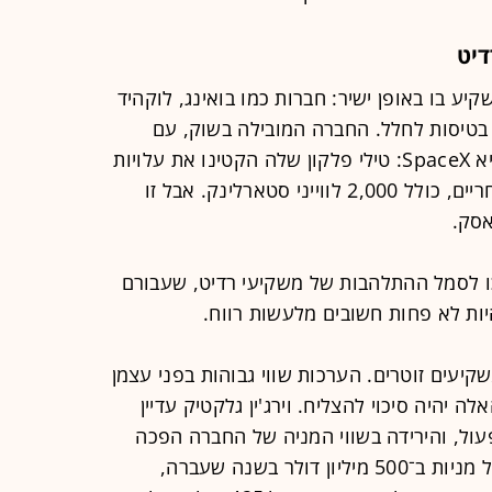
יט
 בו באופן ישיר: חברות כמו בואינג, לוקהיד
ק בטיסות לחלל. החברה המובילה בשוק, עם
הערכת שווי של 100 מיליארד דולר, היא SpaceX: טילי פלקון שלה הקטינו את עלויות
השיגור ופתחו את החלל ליישומים מסחריים, כולל 2,000 לווייני סטארלינק. אבל זו
אסק.
 לסמל ההתלהבות של משקיעי רדיט, שעבורם
ות לא פחות חשובים מלעשות רווח.
שקיעים זוטרים. הערכות שווי גבוהות בפני עצמן
ה יהיה סיכוי להצליח. וירג'ין גלקטיק עדיין
עול, והירידה בשווי המניה של החברה הפכה
את מימונה ליקר יותר: לאחר מכירה של מניות ב־500 מיליון דולר בשנה שעברה,