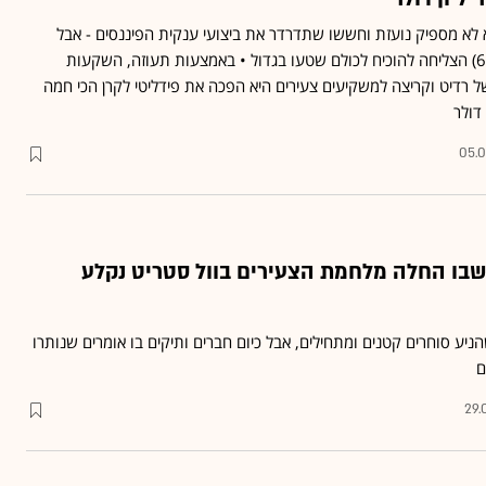
 לא מספיק נועזת וחששו שתדרדר את ביצועי ענקית הפיננסים - אבל
המנכ"לית אביגיל ג'ונסון (60) הצליחה להוכיח לכולם שטעו בגדול • באמצעות תעוזה, השקעות
ל רדיט וקריצה למשקיעים צעירים היא הפכה את פידליטי לקרן הכי חמה
05.
בו החלה מלחמת הצעירים בוול סטריט נקלע
יע סוחרים קטנים ומתחילים, אבל כיום חברים ותיקים בו אומרים שנותרו
29.