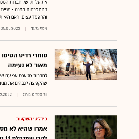
את עלייתן של חברות הטכנ
ההתפכחות ממנה • מניית ה
וההפסד עצום. האם היא ת
אסף גלעד
05.05.2022
סוחרי רדיט הטיסו 
מאוד לא נעימה
לחברות סטארט-אפ עם שאיפ
שהקפיצה לגבהים את מניו
וול סטריט ג'ורנל
02.2022
פידליטי השקעות
אמרו שהיא לא מספ
לקרן שמנהלת 11 טריליון דולר