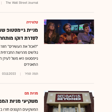
The Wall Street Journal
טלוויזיה
מניית גיימסטופ ש
לסדרת דוקו מותחת
"לאכול את העשירים" חוזר
גולשים מהרשת החברתית "רד
גיימסטופ היא משל לעידן 
התאגידים
תמה ספיר
03.11.2022
מניות מם
משקיעי מניות המם 
המשקיעים הקטנים חזרו בשב