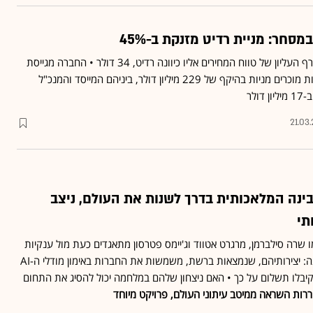
סחר: מניית רדיט מזנקת ב-45%
הנפקת רדיט בוצעה לפי הרף העליון של טווח המחירים אליו כיוונה רדיט, 34 דולר • החברה מגייסת
519 מיליון דולר, ובעלי מניות מוכרים מניות בהיקף של 229 מיליון דולר, ביניהם המייסד והמנכ"ל
ולר
21.03
ינה המלאכותית בדרך לשנות את העולם, ניצב
תי
ו שרה סילברמן, מרגרט אטווד וג'יימס פטרסון מתאגדים כעת מול ענקיות
הבינה המלאכותית • הטענה: יצירותיהם, שנמצאות ברשת, משמשות את החברות באימון מודלי ה-AI
קיבלו תשלום על כך • האם ניצחון שלהם במלחמה יכול להסיג את התחום
רות השראה ממיטב עיתוני העולם, פרויקט מיוחד