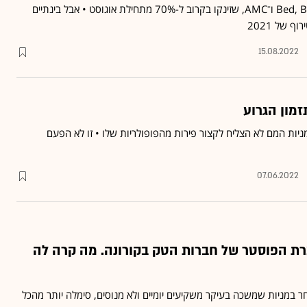
הפורומים Bed, Bath & Beyond ו־AMC, שזינקו בקרוב ל-70% מתחילת אוגוסט • אבל בינתיים
ף של 2021
15.08.2022
מון הגרוע
ות המם לא הצליח לקצור פירות מהפופולריות שלו • זו לא הפעם
07.06.2022
ערת הפוסטר של חברות הטק בקורונה. מה קרה לה
חר במניות שמשכה בעיקר משקיעים יומיים ולא מנוסים, סימלה יותר מהכל