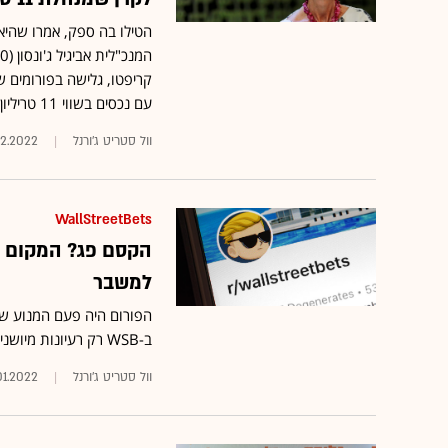
הטילו בה ספק, אמרו שהיא
קריפטו, גלישה בפורומים ש
עם נכסים בשווי 11 טריליון דולר
וול סטריט ג'ורנל
02.2022
WallStreetBets
הקסם פג? המקום ש
למשבר
הפורום היה פעם המנוע שהנ
ב-WSB רק רעיונות מיושנים
וול סטריט ג'ורנל
01.2022