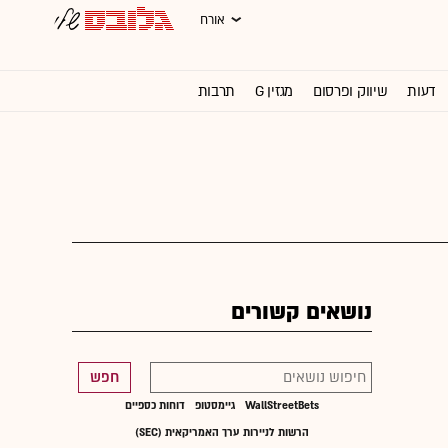
אורח
דעות
שיווק ופרסום
מגזין G
תרבות
וול סטריט ג'ורנל
נושאים קשורים
חפש
WallStreetBets
גיימסטופ
דוחות כספיים
הרשות לניירות ערך האמריקאית (SEC)