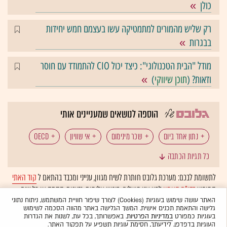
כולן
רק שליש מהמורים למתמטיקה עשו בעצמם חמש יחידות
בבגרות
מודל "הבית הטכנולוגי": כיצד יכול CIO להתמודד עם חוסר
ודאות? (
תוכן שיווקי
)
הוספה לנושאים שמעניינים אותי
נתון אחד ביום
שכר מינימום
אי שוויון
OECD
כל תגיות הכתבה
לתשומת לבכם: מערכת גלובס חותרת לשיח מגוון, ענייני ומכבד בהתאם ל
קוד האתי
המופיע
בדו"ח האמון
לפיו אנו פועלים. ביטויי אלימות, גזענות, הסתה או כל שיח
בלתי הולם אחר מסוננים בצורה
אוטומטית
ולא יפורסמו באתר.
האתר עושה שימוש בעוגיות (Cookies) לצורך שיפור חוויית המשתמש, ניתוח נתוני
גלישה והתאמת תכנים אישית. המשך הגלישה באתר מהווה הסכמה לשימוש
בעוגיות כמפורט
במדיניות הפרטיות
. באפשרותך, בכל עת, לשנות את הגדרות
העוגיות בדפדפן. לידיעתך, חסימת עוגיות תשפיע על תפקוד האתר.