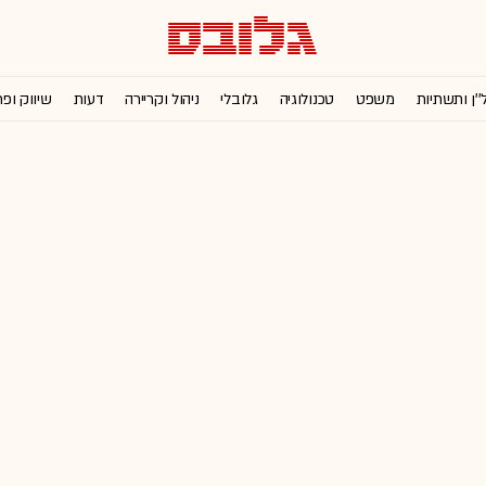
''ן ותשתיות
משפט
טכנולוגיה
גלובלי
ניהול וקריירה
דעות
שיווק ופ