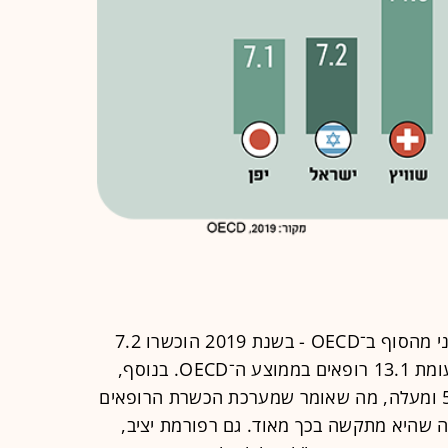
שיעור בוגרי הרפואה בישראל הוא השני מהסוף ב־OECD - בשנת 2019 הוכשרו 7.2
רופאים ביחס ל־100,000 איש, זאת לעומת 13.1 רופאים בממוצע ה־OECD. בנוסף,
כמחצית מהרופאים בישראל הם בני 55 ומעלה, מה שאומר שמערכת הכשרת הרופאים
 שהיא מתקשה בכך מאוד. גם רפורמת יציב,