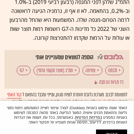
התמ"ג שלהן לפני המגפה (רבעון רביעי 2019) ב-1.0%
וב-0.2%, בהתאמה. לא זו אף זו, גרמניה הגיעה לראשונה
לרמה הטרום-מגפה שלה. המשמעות היא שהחל מהרבעון
השני של 2022 כל מדינות ה-G7 רושמות רמות תוצר שוות
או עולות על הרמות שקדמו להתפרצות קורונה.
הוספה לנושאים שמעניינים אותי
OECD
צמיחה
תמ"ג (תוצר מקומי גולמי)
G7
כל תגיות הכתבה
גלובל מאקרו
לתשומת לבכם: מערכת גלובס חותרת לשיח מגוון, ענייני ומכבד בהתאם ל
קוד האתי
המופיע
בדו"ח האמון
לפיו אנו פועלים. ביטויי אלימות, גזענות, הסתה או כל שיח
בלתי הולם אחר מסוננים בצורה
אוטומטית
ולא יפורסמו באתר.
האתר עושה שימוש בעוגיות (Cookies) לצורך שיפור חוויית המשתמש, ניתוח נתוני
גלישה והתאמת תכנים אישית. המשך הגלישה באתר מהווה הסכמה לשימוש
בעוגיות כמפורט
במדיניות הפרטיות
. באפשרותך, בכל עת, לשנות את הגדרות
העוגיות בדפדפן. לידיעתך, חסימת עוגיות תשפיע על תפקוד האתר.