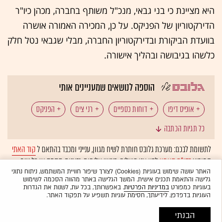
היא מציינת כי בני גבאי, מנכ"ל משותף בחברה, מכהן כיו"ר
הדירקטוריון של הפניקס. על כן, המכירה האמורה אושרה
בוועדת הביקורת ובדירקטוריון החברה, מבלי שגבאי נטל חלק
כלשהו בגיבושה ובהליך אישורה.
הוספה לנושאים שמעניינים אותי
אופיס דיפו
דוחות כספיים
רני צים
הפניקס
כל תגיות הכתבה
UMI
לתשומת לבכם: מערכת גלובס חותרת לשיח מגוון, ענייני ומכבד בהתאם ל
קוד האתי
המופיע
בדו"ח האמון
לפיו אנו פועלים. ביטויי אלימות, גזענות, הסתה או כל שיח
בלתי הולם אחר מסוננים בצורה
אוטומטית
ולא יפורסמו באתר.
האתר עושה שימוש בעוגיות (Cookies) לצורך שיפור חוויית המשתמש, ניתוח נתוני
גלישה והתאמת תכנים אישית. המשך הגלישה באתר מהווה הסכמה לשימוש
בעוגיות כמפורט
במדיניות הפרטיות
. באפשרותך, בכל עת, לשנות את הגדרות
העוגיות בדפדפן. לידיעתך, חסימת עוגיות תשפיע על תפקוד האתר.
הבנתי