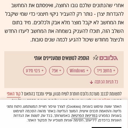
אחרי שהנתונים שלכם גובו החוצה, ואיפסתם את המחשב
להגדרות יצרן - נותר רק להעביר ניקוי חיצוני כדי שמי שיקבל
את המחשב לא יקבל מוצר מלא אבק ולכלוכים. מיד בתום
השלב הזה, תוכלו להעניק בשמחה את המחשב ליעדו החדש
ולניצול מחודש שיכול להגיע לכמה שנים טובות.
הוספה לנושאים שמעניינים אותי
מחשב נייד
Windows
אפל
גיבוי מידע
כל תגיות הכתבה
יד שנייה
לתשומת לבכם: מערכת גלובס חותרת לשיח מגוון, ענייני ומכבד בהתאם ל
קוד האתי
המופיע
בדו"ח האמון
לפיו אנו פועלים. ביטויי אלימות, גזענות, הסתה או כל שיח
בלתי הולם אחר מסוננים בצורה
אוטומטית
ולא יפורסמו באתר.
האתר עושה שימוש בעוגיות (Cookies) לצורך שיפור חוויית המשתמש, ניתוח נתוני
גלישה והתאמת תכנים אישית. המשך הגלישה באתר מהווה הסכמה לשימוש
בעוגיות כמפורט
במדיניות הפרטיות
. באפשרותך, בכל עת, לשנות את הגדרות
העוגיות בדפדפן. לידיעתך, חסימת עוגיות תשפיע על תפקוד האתר.