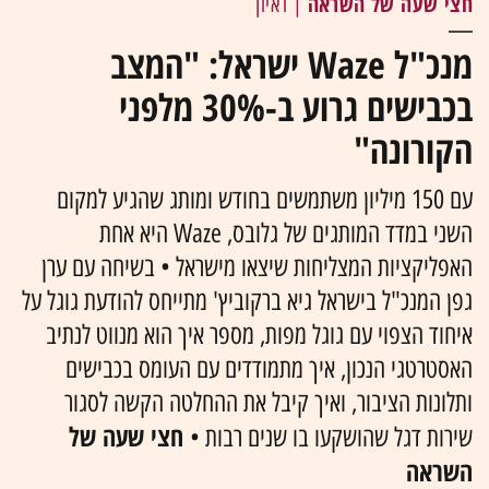
חצי שעה של השראה
| ראיון
מנכ"ל Waze ישראל: "המצב
בכבישים גרוע ב-30% מלפני
הקורונה"
עם 150 מיליון משתמשים בחודש ומותג שהגיע למקום
השני במדד המותגים של גלובס, Waze היא אחת
האפליקציות המצליחות שיצאו מישראל • בשיחה עם ערן
גפן המנכ"ל בישראל גיא ברקוביץ' מתייחס להודעת גוגל על
איחוד הצפוי עם גוגל מפות, מספר איך הוא מנווט לנתיב
האסטרטגי הנכון, איך מתמודדים עם העומס בכבישים
ותלונות הציבור, ואיך קיבל את ההחלטה הקשה לסגור
חצי שעה של
שירות דגל שהושקעו בו שנים רבות •
השראה