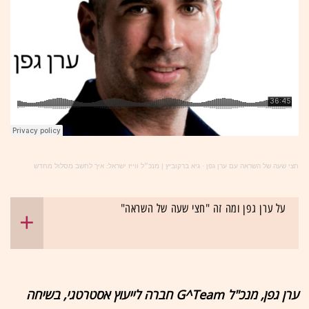
חצי שעה של השראה עם ערן גפן
·
גיא ברקוביץ | מנכ״ל ווייז ישראל: איך לחשב מסלול מחדש
על ערן גפן ומה זה "חצי שעה של השראה"
ערן גפן, מנכ"ל G^Team חברה לייעוץ אסטרטגי, בשיחה