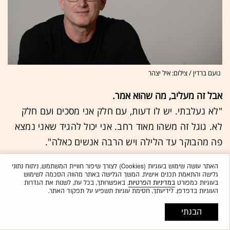
נועם ברדין / צילום: איל יצהר
אבל זה מעליב, מה שהוא אמר.
"לא נעלבתי. יש לו דעות, עם חלק אני מסכים ועם חלק
לא. גוגל זה משהו מאוד רחב. אני יכול להגיד שאני נמצא
פה מהבוקר עד הלילה ויש הרבה אנשים כאלה".
איזו עצה אתה נותן הכי הרבה לסטארט-אפיסט שבא אליך?
האתר עושה שימוש בעוגיות (Cookies) לצורך שיפור חוויית המשתמש, ניתוח נתוני
גלישה והתאמת תכנים אישית. המשך הגלישה באתר מהווה הסכמה לשימוש
"אל תתאהב ברעיון ותהיה מוכן לשנות אותו כל הזמן".
בעוגיות כמפורט
במדיניות הפרטיות
. באפשרותך, בכל עת, לשנות את הגדרות
העוגיות בדפדפן. לידיעתך, חסימת עוגיות תשפיע על תפקוד האתר.
מה כוח העל שלך?
הבנתי
"שאני אוהב אנשים, שאני יודע לנהל אנשים שונים ואני