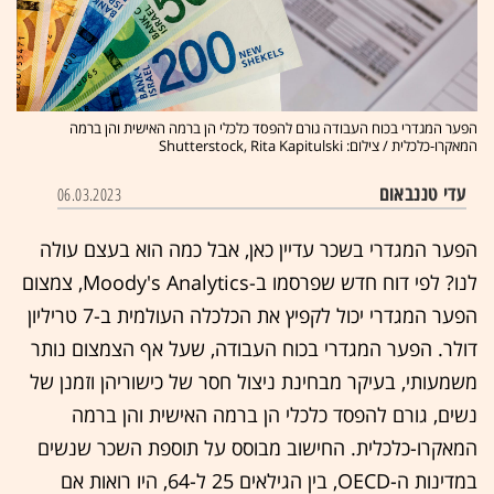
הפער המגדרי בכוח העבודה גורם להפסד כלכלי הן ברמה האישית והן ברמה
המאקרו-כלכלית / צילום: Shutterstock, Rita Kapitulski
עדי טננבאום
06.03.2023
הפער המגדרי בשכר עדיין כאן, אבל כמה הוא בעצם עולה
לנו? לפי דוח חדש שפרסמו ב-Moody's Analytics, צמצום
הפער המגדרי יכול לקפיץ את הכלכל
ה העולמית ב-7 טריליון
דולר. הפער המגדרי בכוח העבודה, שעל אף הצמצום נותר
משמעותי, בעיקר מבחינת ניצול חסר של כישוריהן וזמנן של
נשים, גורם להפסד כלכלי הן ברמה האישית והן ברמה
המאקרו-כלכלית. החישוב מבוסס על תוספת השכר שנשים
במדינות ה-OECD, בין הגילאים 25 ל-64, היו רואות אם