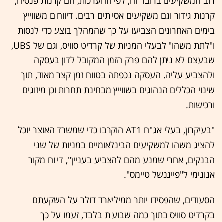
רוב המשקיעים ברובד זה, לפי ההערכות, הם קרנות פנסיה,
קרנות גידור וגם משקיעים אסייתים רבים. דיווחים משווייץ
בימים האחרונים הצביעו על כך שהמהלך בוצע כדי לנסות
ו"לתת משהו" לבעלי המניות של קרדיט סוויס, וגם של UBS,
שבעצם לא ניתן להם פרק הזמן המקובל לדון בעסקה
ולהצביע עליה. העסקה נכפתה בטווח זמן קצר מאוד, תוך
שינוי הכללים הנהוגים בשווייץ מבחינת תחרות וכן מיזוגים
ורכישות.
"בעיקרון, בעלי אג"ח AT1 הוקרבו כדי שמשרד האוצר יוכל
להציג משהו למשקיעים הבינלאומיים במניות של שני
הבנקים, אחרי שמנע מהם להצביע בעניין", דיווח מקור
אנונימי ל"פייננשל טיימס".
הסעודים, שהפסידו יותר ממיליארד דולר על השקעתם
בקרדיט סוויס בתוך כמה שבועות בלבד, זעמו על כך