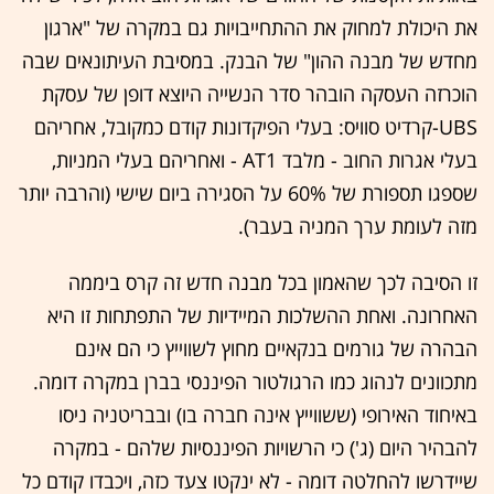
את היכולת למחוק את ההתחייבויות גם במקרה של "ארגון
מחדש של מבנה ההון" של הבנק. במסיבת העיתונאים שבה
הוכרזה העסקה הובהר סדר הנשייה היוצא דופן של עסקת
UBS-קרדיט סוויס: בעלי הפיקדונות קודם כמקובל, אחריהם
בעלי אגרות החוב - מלבד AT1 - ואחריהם בעלי המניות,
שספגו תספורת של 60% על הסגירה ביום שישי (והרבה יותר
מזה לעומת ערך המניה בעבר).
זו הסיבה לכך שהאמון בכל מבנה חדש זה קרס ביממה
האחרונה. ואחת ההשלכות המיידיות של התפתחות זו היא
הבהרה של גורמים בנקאיים מחוץ לשווייץ כי הם אינם
מתכוונים לנהוג כמו הרגולטור הפיננסי בברן במקרה דומה.
באיחוד האירופי (ששווייץ אינה חברה בו) ובבריטניה ניסו
להבהיר היום (ג') כי הרשויות הפיננסיות שלהם - במקרה
שיידרשו להחלטה דומה - לא ינקטו צעד כזה, ויכבדו קודם כל