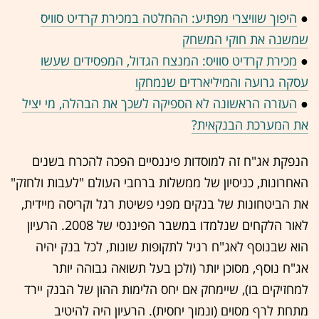
●
היפוך שוויצרי מפתיע: ההחלטה במכירת קרדיט סוויס
שמשנה את חוקי המשחק
●
מכירת קרדיט סוויס: המנצח הגדול, המפסידים שעשו
עסקה גרועה והמיליארדים שנמחקו
●
העזרה הראשונה לא הספיקה לשכך את הבהלה, מי יציל
את המערכת הבנקאית?
הנפקת אג"ח זה למוסדות פיננסיים הפכה להכרח בשנים
האחרונות, כניסיון של ממשלות ברחבי העולם "לעבות ולחזק"
את הביטחונות של בנקים מפני פשיטת רגל וקריסה מיידית,
לאור הלקחים שנלמדו במשבר הפיננסי של 2008. הרעיון
הוא שבנוסף לאג"ח רגיל לתקופות שונות, לכל בנק יהיה
אג"ח נוסף, מסוכן יותר (ולכן בעל תשואה גבוהה יותר
למחזיקים בו), שיימחק אם יחס הלימות ההון של הבנק יירד
מתחת לרף מסוים (ונמוך יחסית). הרעיון היה להיטיב