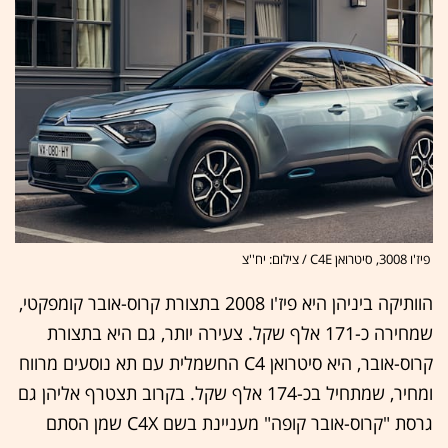
פיז'ו 3008, סיטרואן C4E / צילום: יח''צ
הוותיקה ביניהן היא פיז'ו 2008 בתצורת קרוס-אובר קומפקטי,
שמחירה כ-171 אלף שקל. צעירה יותר, גם היא בתצורת
קרוס-אובר, היא סיטרואן C4 החשמלית עם תא נוסעים מרווח
ומחיר, שמתחיל בכ-174 אלף שקל. בקרוב תצטרף אליהן גם
גרסת "קרוס-אובר קופה" מעניינת בשם C4X שמן הסתם