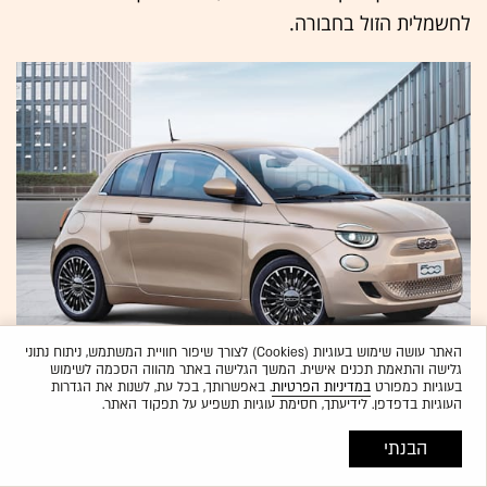
לחשמלית הזול בחבורה.
האתר עושה שימוש בעוגיות (Cookies) לצורך שיפור חוויית המשתמש, ניתוח נתוני
גלישה והתאמת תכנים אישית. המשך הגלישה באתר מהווה הסכמה לשימוש
בעוגיות כמפורט
במדיניות הפרטיות
. באפשרותך, בכל עת, לשנות את הגדרות
העוגיות בדפדפן. לידיעתך, חסימת עוגיות תשפיע על תפקוד האתר.
פיאט 500 חשמלית / צילום: יח''צ
פיאט 500 חשמלית
הבנתי