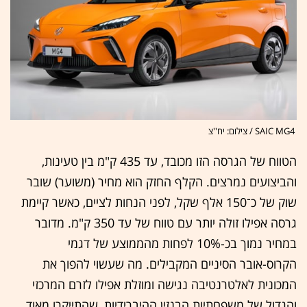
SAIC MG4 / צילום: יח''צ
הטווח של הגרסה הזו מכובד, עד 435 ק"מ בין טעינות,
והביצועים נמרצים. הקלף החזק הוא מחיר (משוער) שובר
שוק של כ־150 אלף שקל, לפני הנחות לציים, כאשר קיימת
גרסה אפילו זולה יותר עם טווח של עד 350 ק"מ. מדובר
במחיר נמוך בכ-10% לפחות מהממוצע של דגמי
הקרוס-אובר הסיניים המקבילים. מה שעשוי להפוך את
המכונית לאלטרנטיבה נגישה ומוזלת אפילו לזרם המרכזי
והגדול של משפחתיות הבנזין ההיברידיות, שהתייקרו מאוד