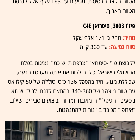
הטווח הקצר הבסיסית ומגיעים עד 165 אלף שקל לגרסת
הטווח הארוך.
פיז'ו 3008, סיטרואן C4E
מחיר:
החל מ-171 אלף שקל
טווח נסיעה:
עד 360 ק"מ
לקבוצת פיז'ו-סיטרואן הצרפתית יש כמה נציגות בפלח
החשמלי בישראל וכולן חולקות את אותה מערכת הנעה,
שכוללת מנוע יחיד בהספק 136 כ"ס וסוללה של 50 קילוואט,
עם טווח מוצהר של 340-360 בהתאם לדגם. לכולן יש תא
נוסעים "דיגיטלי" די מאובזר ומרווח, ביצועים סבירים ושילוב
"אירופי" מכובד בין נוחות להתנהגות.