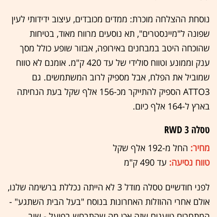
נוסחת ההצלחה מוכרת: ממדים מכובדים, עיצוב ידידותי לעין
שפונה ל"מיינסטרים", תא נוסעים מרווח מאוד, בטיחות
שהוכחה היטב במבחנים באירופה, אבזור שופע כולל מסך
ענק וממונע וטווח סולידי של עד 420 ק"מ. אומנם לא טווח
שמוביל את הפלח, אבל מספיק לרוב המשתמשים. גם
ATTO3 הספיק להתייקר מכ-156 אלף שקל בעת הנחיתה
בארץ ל-164 אלף כיום.
טסלה 3 RWD
מחיר:
החל מ-192 אלף שקל
טווח נסיעה:
עד 490 ק"מ
לפני חודשיים טסלה מודל 3 לא הייתה נכללת ברשימה שלנו,
אולם אחרי ההוזלות האחרונות בנוסח "בעל הבית השתגע" -
המתחרים טוענים שזה אכן מה שהתרחש בפועל - שוב