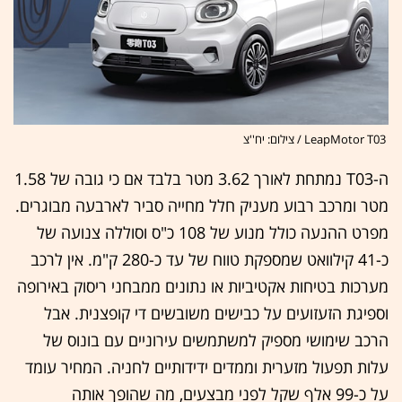
LeapMotor T03 / צילום: יח''צ
ה-T03 נמתחת לאורך 3.62 מטר בלבד אם כי גובה של 1.58
מטר ומרכב רבוע מעניק חלל מחייה סביר לארבעה מבוגרים.
מפרט ההנעה כולל מנוע של 108 כ"ס וסוללה צנועה של
כ-41 קילוואט שמספקת טווח של עד כ-280 ק"מ. אין לרכב
מערכות בטיחות אקטיביות או נתונים ממבחני ריסוק באירופה
וספיגת הזעזועים על כבישים משובשים די קופצנית. אבל
הרכב שימושי מספיק למשתמשים עירוניים עם בונוס של
עלות תפעול מזערית וממדים ידידותיים לחניה. המחיר עומד
על כ-99 אלף שקל לפני מבצעים, מה שהופך אותה