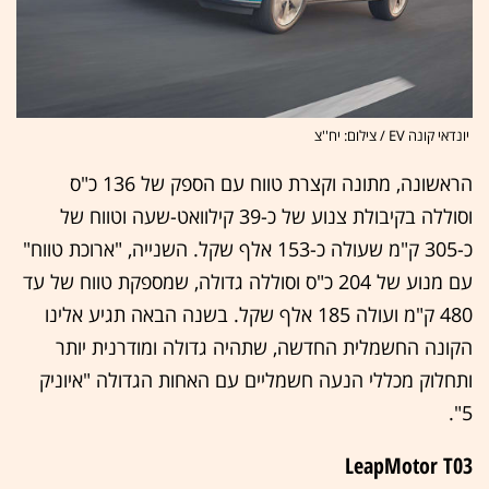
יונדאי קונה EV / צילום: יח''צ
הראשונה, מתונה וקצרת טווח עם הספק של 136 כ"ס
וסוללה בקיבולת צנוע של כ-39 קילוואט-שעה וטווח של
כ-305 ק"מ שעולה כ-153 אלף שקל. השנייה, "ארוכת טווח"
עם מנוע של 204 כ"ס וסוללה גדולה, שמספקת טווח של עד
480 ק"מ ועולה 185 אלף שקל. בשנה הבאה תגיע אלינו
הקונה החשמלית החדשה, שתהיה גדולה ומודרנית יותר
ותחלוק מכללי הנעה חשמליים עם האחות הגדולה "איוניק
5".
LeapMotor T03