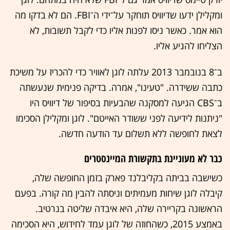
ומקלילן ידעו שדיוויס תוחקר על־ידי ה־FBI. הם לא בדקו מה
הוא אמר. כאשר ניסו לפנות אליו כדי לקבל תשובות, לא
הצליחו להגיע אליו.
ב־8 בנובמבר 2013 עלתה לוגן לאוויר כדי להכריז על משיכת
כתבה ששידרה. "טעינו", אמרה. בדיקה פנימית שנעשתה
ב־CBS הגיעה למסקנה שהבעיות בסיפור של דיוויס היו
"ניתנות לידיעה לפני ששודר האייטם". לוגן ומקלילן הסכימו
לצאת לחופשה ללא תשלום עד הודעה חדשה.
כבר לא מעוניינת בתקשורת המיינסטרים
כשישבה בביתה בקליבלנד פארק בזמן החופשה שלה,
קיבלה לוגן שיחות מעמיתים וניסתה להבין מה קורה. בפעם
הראשונה בקריירה שלה, היא איבדה שליטה בנרטיב.
באמצע 2015, כשהחוזה של לוגן עמד לחידוש, היא הסכימה