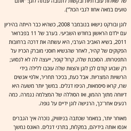
של שאלות עובדתיות ובקשות לתגובה ענתה לוגן: "אתם
טועים במאה אחוז לגבי הכול").
לוגן ובורקט נישאו בנובמבר 2008, כשהיא כבר הייתה בהיריון
עם ילדם הראשון בחודש השביעי. בערב של 11 בפברואר
2011, בשיא האביב הערבי, היא עשתה את דרכה ברחובות
הפקוקים של קהיר, לאחר שהנשיא חוסני מוברק הכריז על
התפטרותו. הסוכנת שלה, קרול קופר, ייעצה לה לא לנסוע;
רק שבוע קודם לכן לוגן והצוות שלה עוכבו ללילה בידי
הרשויות המצריות. אבל כעת, בכיכר תחריר, אלפי אנשים
שרו, קראו סיסמאות, הניפו דגלים. במשך יותר משעה היא
דיווחה מתוך ההמון, ואז הסוללה של המצלמה נגמרה. כמה
רגעים אחר־כך, הרגישה לוגן ידיים על גופה.
מאוחר יותר, במאמר שכתבה בניוזוויק, נזכרה איך הגברים
אנסו אותה בידיהם, במקלות, בתרני דגלים. האונס נמשך