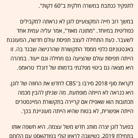
לתפקיד ככתבת במשרה חלקית ב"60 דקות".
במשך רוב חייה המקצועיים לוגן לא נראתה למקבילים
כפוליטית במיוחד. "מתונה מאוד", אמר עליה עמית אחד
לשעבר. כעת התחילה לעצב תפיסת עולם חדשה, המעוגנת
באנטגוניזם כלפי ממסד התקשורת שהרגישה שבגד בה. זו
הייתה תפיסת עולם שהציעה גם מחילה וגם ייעוד. במהרה
היא מצאה גם ביטוי מפלגתי בדמותו של דונלד טראמפ.
לקראת סוף 2018 סירבו ב־CBS לחדש את החוזה של לוגן.
היא כנראה לא הייתה מופתעת. מה שניתן להבין מכמה
תכתובות הוא שאפילו אם קריירה בתקשורת המיינסטרים
הייתה אפשרית, לא בטוח שהיא הייתה מעוניינת בכך.
בפועל לוגן יצרה מותג חדש משל עצמה. היא חשפה אותו
בתחילת 2019, כשישבה לראיון קולי בפודקאסט עם הלוחם