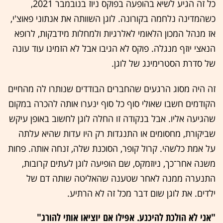
כל זה הגיע לשיא בהופעה בפוקס ניוז בנובמבר 2021,
כשהמדינה נלחמה בקורונה. לוגן השוותה את אנתוני פאוצ'י,
אז מנהל המכון הלאומי לאלרגיות ולמחלות מידבקות, לרופא
הנאצי יוזף מנגלה. פוקס לא הגיבו אבל לא הזמינו עוד עונה
של סדרת הסטרימינג של לוגן.
זה היה מסוג הרגעים שהחברים הבודדים שנותרו לה מהחיים
הקודמים חשבו שאולי סוף כל סוף ינערו אותה להכרה במקום
שהגיעה אליו. אבל בנקודה זו החלה לוגן לחשוב באופן עיקש
שביקורת, מחסומים או התנגדות רק היו עדות שהיא עלתה
על אמת כלשהי. קרול קופר, הסוכנת שלה, זנחה אותה. פחות
משנה אחר־כך, ניוזמקס, שם הופיעה לוגן לעתים קרובות,
התנערה ממנה לאחר שטענה שהאליטה שותה דם של
ילדים. את לוגן שום דבר מכל זה לא הרתיע.
"אני לא הולכת להיכנע. אפילו אם יוציאו אותי להורג"