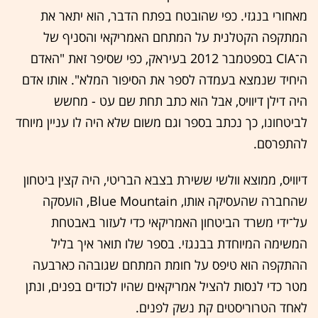
מאחורי בנגזי. כפי שהובטח בפתח הדבר, הוא יתאר את
המתקפה הקטלנית על המתחם האמריקאי והסניף של
ה־CIA בספטמבר 2012 בעיראק, כפי שסיפר זאת "האדם
היחיד שנמצא בעמדה לספר את הסיפור המלא". אותו אדם
היה דילן דיוויס, אבל הוא כתב תחת שם עט - מחשש
לביטחונו, כך נכתב בספר וגם משום שלא היה לו עניין מיוחד
להתפרסם.
דיוויס, ממוצא וולשי ששירת בצבא הבריטי, היה קצין ביטחון
שהחברה שהעסיקה אותו, Blue Mountain, הועסקה
על־ידי משרד הביטחון האמריקאי כדי לעזור באבטחת
המשימה המיוחדת בבנגזי. בספר שלו תואר איך בליל
ההתקפה הוא טיפס על חומת המתחם שגובהה כארבעה
מטר כדי לנסות להציל אמריקאים שהיו לכודים בפנים, ונתן
לאחד הטרוריסטים קת נשק לפנים.