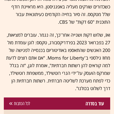
כשכדורים שורקים מעליה באפגניסטן. היא מראיינת רודף
שלל מטקסס. זה סיור בחייה הקודמים כעיתונאית עבור
התוכנית "60 דקות" של CBS.
ואז, שלוש דקות ושנייה אחר־כך, זה נגמר. עוברים למציאות,
27 בפברואר 2023 בפרדריקסבורג, טקסס: לוגן עומדת מול
200 האנשים שהתאספו באודיטוריום בכנסייה לפגישה של
מחוז גילספי ב־Moms for Liberty. "אם אתם רוצים לדעת
למה קוראים להן רשתות חברתיות", אומרת לוגן, "זה בגלל
שמרקס הועסק על־ידי הנרי רוטשילד, ממשפחת רוטשילד,
כדי לפתח מערכת לשליטה חברתית. רשתות חברתיות הן
דרך לשלוט בכולנו".
עוד בסדרה
לכל הכתבות