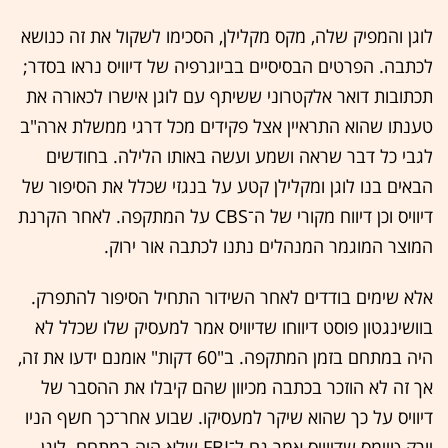
לוגן והמפיק שלה, מקס מקלילן, הסכימו לשקול את זה כנושא
לכתבה. הפרטים הבסיסיים בביוגרפיה של דיוויס נראו בסדר;
תכתובות דואר אלקטרוני ששיתף עם לוגן אישרו לכאורה את
טענתו שהוא התראיין אצל פקידים מכל דרגי ממשלת ארה"ב
לגבי כל דבר שראה ושמע ועשה באותו הלילה. בחודשים
הבאים בנו לוגן ומקלילן קטע על בנגזי שכלל את הסיפור של
דיוויס וכן דיווח מקורי של ה־CBS על המתקפה. לאחר הקרנת
המוצר המוגמר המנהלים נתנו לכתבה אור ירוק.
אלא שימים בודדים לאחר השידור התחיל הסיפור להתפרק.
בוושינגטון פוסט דיווחו שדיוויס אמר למעסיק שלו שכלל לא
היה במתחם בזמן המתקפה. ב"60 דקות" אומנם ידעו את זה,
אך זה לא הוזכר בכתבה מכיוון שהם קיבלו את ההסבר של
דיוויס על כך שהוא שיקר למעסיקו. שבוע אחר־כך חשף הניו
יורק טיימס שדיוויס אמר גם ל־FBI שלא היה במתחם. לוגן