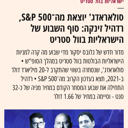
ישראליות בוול סטריט
סולאראדג' יוצאת מה־S&P 500,
רדהיל זינקה: סוף השבוע של
הישראליות בוול סטריט
מדור חדש של גלובס יסקור מדי שבוע מה קרה למניות
הישראליות הבולטות בוול סטריט במהלך הסופ"ש •
סולאראדג', שנסחרה בשווי שהתקרב ל-20 מיליארד דולר
ב-2021, תצא בעדכון הקרוב מה־S&P 500 • רדהיל
התחילה את שבוע המסחר הקודם במחיר מניה של כ-32
סנט - וסיימה במחיר של 1.66 דולר