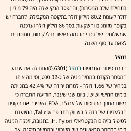
בתחילת שלב המכירות), וההפסד הנקי שלה היה 79 מיליון
דולר לעומת 80.2 מיליון דולר בתקופה המקבילה. לחברה יש
בקופה מזומנים והשקעות בסך 86 מיליון דולר ועדכנה
שמשלוחים של רכבי הדגמה ראשונים ללקוחות, מתוכננים
לצאת עד סוף השנה.
רדהיל
חברת פיתוח התרופות
רדהיל
(0.6301)התחילה את שבוע
המסחר הקודם במחיר מניה של כ-32 סנט, וסיימה אותו
במחיר של 1.66 דולר - למרות ירידה של 42.4% במנייתה
בימים חמישי ושישי. ביום שני שעבר, הודיעה החברה כי
רשות המזון והתרופות של ארה"ב, FDA, האריכה את תקופת
הבלעדיות של רדהיל בשיווק התרופה Talicia, המיועדת
לטיפול בזיהום הבקטריאלי H. Pylori. בתגובה, זינקה המניה
בימי המסחר הראשונים של השבוע ובהמשך תיקנה, אך