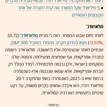
ביותר - ואז מחקה 15 מיליארד דולר. עכשיו מנהליה מדברים
●
5 מיליארד שקל התאדו: מה קרה לחברה של אחד
הקיבוצים העשירים
סולאראדג'
לאחר סיום שבוע המסחר, דווח כי מניית
סולאראדג'
(33.72
,‎
-0.53%
‏)
תצא בעדכון הקרוב מהמדד המוביל S&P 500
,
שנתיים לאחר שהצטרפה אליו לראשונה. סולאראדג' רשומה
כחברה אמריקאית, אף שמחצית מפעילותה והמטה שלה
ממוקמים בישראל, ולכן נכנסה מלכתחילה למדד הכולל רק
חברות אמריקאיות. אלא שמאז שנכנסה אליו כשנסחרה
ברמות שיא ב-2021, כשנסחרה בשווי שהתקרב ל-20
מיליארד דולר, היא איבדה אחוזים ניכרים משוויה, על רקע
שינויים בתעשיית האנרגיה הסולארית.
- פרסומת -