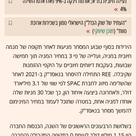
נעילה חיובית בת"א; אורמת זינקה ב-9% פאלו אלטו השילה
4%
"העתיד של שוק הנדל"ן הישראלי טמון בשכירות ארוכת
טווח" (
תוכן שיווקי
)
הירידות בסוף שבוע המסחר מגיעות לאחר תקופה של מגמה
חיובית במניה, ועלייה של פי 3 במחיר המניה תוך חמישה
שבועות, בעקבות דיווחים חיוביים על היקפי ההזמנות
שקיבלה. REE התחילה להיסחר בנאסד"ק ב-2021 לאחר
שהשלימה מיזוג לחברת SPAC
לפי שווי של 3.1 מיליארד
דולר, ולאחרונה ביצעה איחוד הון, כך שכל 30 מניות שלה
אוחדו למניה אחת, במטרה שתוכל לעמוד במחיר המינימום
להמשך מסחר בנאסד"ק.
בשלושת הרבעונים הראשונים של השנה, הכנסות החברה
היו 1.15 מיליון דולר לעומת 0 בתקופה המקבילה (החברה