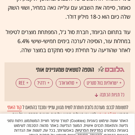
כאמור, סיימה את השבוע עם עלייה נאה במחיר, ושווי השוק
שלה כיום הוא כ-18 מיליון דולר.
עוד בתחום הביומד, חברת סול ג'ל, המפתחת מוצרים לטיפול
במחלות עור, הוסיפה לערכה בימים חמישי-שישי 6.4%
לאחר שהודיעה על תחילת ניסוי מתקדם במוצר שלה.
הוספה לנושאים שמעניינים אותי
ישראליות בוול סטריט
סולאראדג'
רדהיל
REE
כל תגיות הכתבה
לתשומת לבכם: מערכת גלובס חותרת לשיח מגוון, ענייני ומכבד בהתאם ל
קוד האתי
המופיע
בדו"ח האמון
לפיו אנו פועלים. ביטויי אלימות, גזענות, הסתה או כל שיח
בלתי הולם אחר מסוננים בצורה
אוטומטית
ולא יפורסמו באתר.
האתר עושה שימוש בעוגיות (Cookies) לצורך שיפור חוויית המשתמש, ניתוח נתוני
גלישה והתאמת תכנים אישית. המשך הגלישה באתר מהווה הסכמה לשימוש
בעוגיות כמפורט
במדיניות הפרטיות
. באפשרותך, בכל עת, לשנות את הגדרות