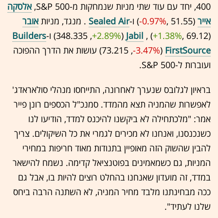
400,
יחד עם עוד שתי מניות שנמחקות מ-
S&P 500,
אלסקה
אייר
(51.55 ,‎
-0.97%
‏) ו-
Sealed Air
. מנגד, מניות
אובר
(69.12 ,‎
+1.38%
‏) ,
Jabil
(348.335 ,‎
+2.89%
‏) ו-
Builders
FirstSource
(73.215 ,‎
-3.47%
‏) עושות את הדרך ההפוכה
ועוברות ל-S&P 500.
בראיון לגלובס שנערך לאחרונה, התייחסו מנהלי סולאראדג'
לאפשרות שהמניה תצא מהמדד. סמנכ"ל הכספים רונן פייר
אמר: "מלכתחילה לא ביקשנו להיכנס למדד, הודיעו לנו
כשנכנסנו, ואנחנו לא מכירים לגמרי את כל השיקולים. צריך
להבין שהשוק הזה מאופיין בתנודות מאוד חריפות במחירי
המניות, גם כשמאמינים בפוטנציאל קדימה. נשמח להישאר
במדד, זה מועדון שאנחנו בהחלט רוצים להיות בו, אבל גם
ככה מבחינתנו מלבד מחיר המניה, לא השתנה הרבה ביחס
שלנו לעתיד".