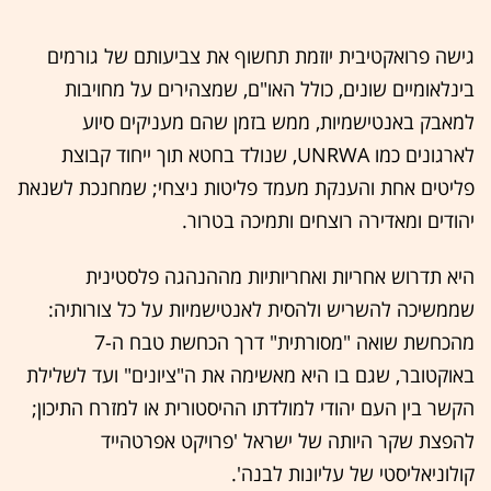
גישה פרואקטיבית יוזמת תחשוף את צביעותם של גורמים
בינלאומיים שונים, כולל האו"ם, שמצהירים על מחויבות
למאבק באנטישמיות, ממש בזמן שהם מעניקים סיוע
לארגונים כמו UNRWA, שנולד בחטא תוך ייחוד קבוצת
פליטים אחת והענקת מעמד פליטות ניצחי; שמחנכת לשנאת
יהודים ומאדירה רוצחים ותמיכה בטרור.
היא תדרוש אחריות ואחריותיות מההנהגה פלסטינית
שממשיכה להשריש ולהסית לאנטישמיות על כל צורותיה:
מהכחשת שואה "מסורתית" דרך הכחשת טבח ה-7
באוקטובר, שגם בו היא מאשימה את ה"ציונים" ועד לשלילת
הקשר בין העם יהודי למולדתו ההיסטורית או למזרח התיכון;
להפצת שקר היותה של ישראל 'פרויקט אפרטהייד
קולוניאליסטי של עליונות לבנה'.