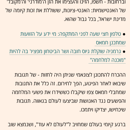
וברחובות - חשפו, הזינו והעצימו את הזן ה'מודרני' וה'מקובל'
של האנטישמיות: האנטי-ציונות, ששוללת את זכות קיומה של
מדינת ישראל, בכל גבול שהוא.
●
טלפון חצי שעה לפני המתקפה: מי ידע על הזוועות
שמתכנן חמאס
●
גרמניה שוקלת גיוס חובה ושר הביטחון מפציר בה להיות
"מוכנה למלחמה"
ההכרח להתכונן לצונאמי שניתן היה לחזות - של תגובות
שיבואו לאחר הפיגוע, הפך לחירום. זה כלל את התגובות
שמחבלי חמאס צפו שיקבלו כששידרו את פשעי המלחמה
והפשעים נגד האנושות שביצעו לעולם בגאווה. תגובות
שיכחישו, יצדיקו ויתמכו.
ברגע קיומי בעולם שמחויב ל"לעולם לא עוד", ושנמצא שוב