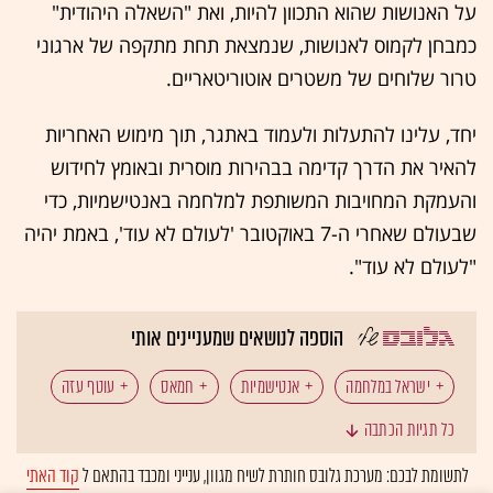
על האנושות שהוא התכוון להיות, ואת "השאלה היהודית"
כמבחן לקמוס לאנושות, שנמצאת תחת מתקפה של ארגוני
טרור שלוחים של משטרים אוטוריטאריים.
יחד, עלינו להתעלות ולעמוד באתגר, תוך מימוש האחריות
להאיר את הדרך קדימה בבהירות מוסרית ובאומץ לחידוש
והעמקת המחויבות המשותפת למלחמה באנטישמיות, כדי
שבעולם שאחרי ה-7 באוקטובר 'לעולם לא עוד', באמת יהיה
"לעולם לא עוד".
הוספה לנושאים שמעניינים אותי
ישראל במלחמה
אנטישמיות
חמאס
עוטף עזה
כל תגיות הכתבה
רצועת עזה
לתשומת לבכם: מערכת גלובס חותרת לשיח מגוון, ענייני ומכבד בהתאם ל
קוד האתי