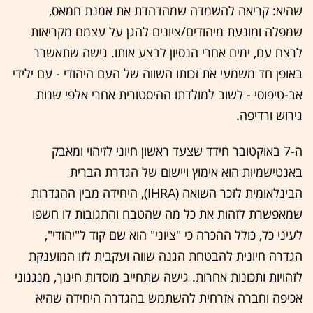
שהיא: קריאה להשמדה שמהדהדת את אמנת חמאס,
שמפלה ומונעת מיהודים/ציונים להגן על עצמם מקריאות
לרצח עם, ימים אחרי הנסיון לבצע אותו. גישה שתאשרר
באופן חד משמעי את זכותו השווה של העם היהודי - עם ילידי
אב-טיפוסי - לשוב למולדתו ההיסטורית אחרי אלפי שנות
גירוש ורדיפה.
ה-7 באוקטובר חידד שצעד ראשון חיוני לזיהוי ומאבק
באנטישמיות הוא אימוץ ויישום של הגדרת הברית
הבינלאומית לזכר השואה (IHRA), היחידה מבין ההגדרות
שמאפשרת לזהות את כל מה שהטבח והתגובות לו חשפו
לעיני כל, כולל ההכרה כי "ציוני" הוא שם קוד ל"יהודי",
הגדרה חיונית להבטחת הגנה שווה ועקבית לזו המוענקת
לזהויות ותכונות אחרות. גישה שתחייב מוסדות חינוך, מנגנוני
אכיפה וחברה אזרחית להשתמש בהגדרה היחידה שהיא