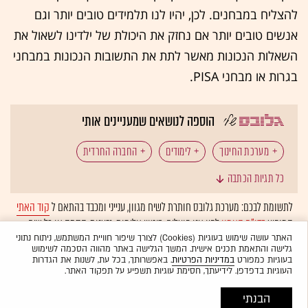
להצליח במבחנים. לכן, יהיו לנו תלמידים טובים יותר וגם
אנשים טובים יותר אם נחזק את היכולת של ילדינו לשאול את
השאלות הנכונות מאשר לתת את התשובות הנכונות במבחני
בגרות או מבחני PISA.
הוספה לנושאים שמעניינים אותי
מערכת החינוך
לימודים
החברה החרדית
כל תגיות הכתבה
תלמידי ישיבות
מבחנים
תלמידים
לתשומת לבכם: מערכת גלובס חותרת לשיח מגוון, ענייני ומכבד בהתאם ל
קוד האתי
המופיע
בדו"ח האמון
לפיו אנו פועלים. ביטויי אלימות, גזענות, הסתה או כל שיח
בינה מלאכותית
חינוך
בלתי הולם אחר מסוננים בצורה
אוטומטית
ולא יפורסמו באתר.
האתר עושה שימוש בעוגיות (Cookies) לצורך שיפור חוויית המשתמש, ניתוח נתוני
גלישה והתאמת תכנים אישית. המשך הגלישה באתר מהווה הסכמה לשימוש
בעוגיות כמפורט
במדיניות הפרטיות
. באפשרותך, בכל עת, לשנות את הגדרות
העוגיות בדפדפן. לידיעתך, חסימת עוגיות תשפיע על תפקוד האתר.
הבנתי