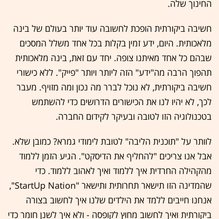
החינוך שלה.
חשיבה ביקורתית הופכת לחשובה עוד יותר בעולם של בינה
מלאכותית. היום, ידע זמין בקלות בכל אחד משלל המסכים
שבהם כל אחד מאיתנו צופה. יחד עם זאת, בינה מלאכותית
תהפוך הרבה מה"ידע" הזה ליותר ויותר "פייק". ללא כישורי
חשיבה ביקורתית, לא נוכל לברר מה נכון ומה מזויף. מעבר
לכך, לא יהיו לנו את הכישורים הדרושים כדי להשתמש
בטכנולוגיה הזו לטובה ובעיקר לקידום החברה.
לוותר על "תוכנית הליבה" לטובת לימודי גמרא? כמובן שלא.
אבל אנו צריכים "להחליף את הדיסקט". הגיע הזמן ללמוד
מהקהילה החרדית איך ללמוד ואיך לאהוב ללמוד. כדי
שהמדינה הזו תישאר תחרותית ותישאר "StartUp Nation",
אנחנו חייבים ללמד את הילדים שלנו איך לחשוב בצורה
ביקורתית ואיך לחשוב מחוץ לקופסה - ולא איך לשנן חומר כדי