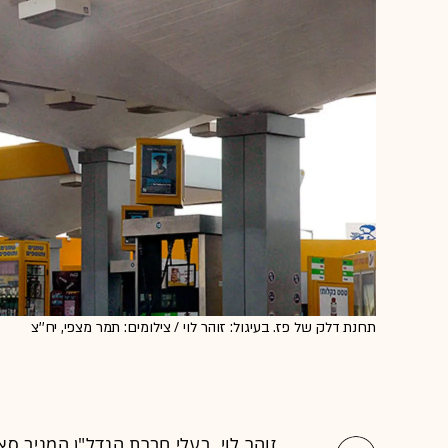
תחנת דלק של פז. בעיגול: זוהר לוי / צילומים: תמר מצפי, יח''צ
זוהר לוי, בעלי חברת הנדל"ן המניב סא