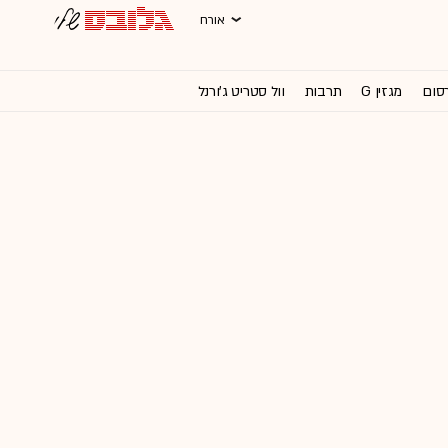
אורח
רסום
מגזין G
תרבות
וול סטריט ג'ורנל