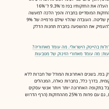
בחברת הדלק פז. במסגרת העסקה לוי העלה את החזקותיו בפז מ־9.3% ל־16%
 עקף את החזקות המוסדיים בחברה והפך הלכה למעשה
לסוג של בעל שליטה בחברה ללא גרעין שליטה. העובדה שהלוי שילם פרמייה של 9%
להעמיק את ההשפעה בחברת תחנות הדלק
לות בהייטק הישראלי. מה עומד מאחוריה?
ת ותשובות | 20% בתוך 24 שעות: מה עומד מאחורי הזינוק של מטבעות
בפז. בשנים האחרונות המודל של חברות ללא
מית. בדרך כלל, בחברות כאלה, המנהלים
ל בתקופה האחרונה יותר ויותר אנשי עסקים
מבקשים לרכוש שליטה בפועל בחברות, גם עם פחות מ־25% מההחזקות (הרף הדרוש