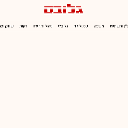
''ן ותשתיות
משפט
טכנולוגיה
גלובלי
ניהול וקריירה
דעות
שיווק ופ