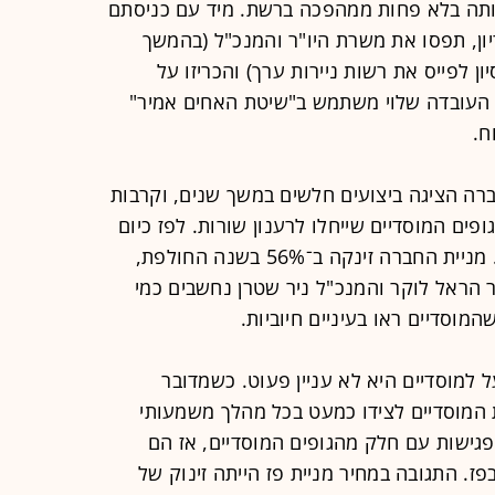
ותה בלא פחות ממהפכה ברשת. מיד עם כניסתם
יון, תפסו את משרת היו"ר והמנכ"ל (בהמשך
ון לפייס את רשות ניירות ערך) והכריזו על
ם העובדה שלוי משתמש ב"שיטת האחים אמיר"
ח.
רה הציגה ביצועים חלשים במשך שנים, וקרבות
ים המוסדיים שייחלו לרענון שורות. לפז כיום
יש הנהלה שבסה"כ נחשבת למוערכת. מניית החברה זינקה ב־56% בשנה החולפת,
ד שקל. היו"ר הראל לוקר והמנכ"ל ניר שטרן נחשבים כמי
וסדיים ראו בעיניים חיוביות.
 למוסדיים היא לא עניין פעוט. כשמדובר
י יצטרך את המוסדיים לצידו כמעט בכל מהלך משמעותי
פגישות עם חלק מהגופים המוסדיים, אז הם
פז. התגובה במחיר מניית פז הייתה זינוק של