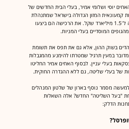
חים יוסי ושלומי אמיר, בעלי הבית החדשים של
השניים רכשו 24.99% ממניות קמעונאית המזון הגדולה בישראל שמתנהלת
כבר 6 שנים ללא גרעין שליטה בתמורה ל־1.5 מיליארד שקל. את הרכישה הם ביצעו
גופים המוסדיים בעלי המניות.
דים בשוק ההון, אלא גם את תפס את תשומת
דובר במעין תרגיל שמטרתו להימנע מהמגבלות
קאות בעלי עניין. לבסוף האחים אמיר החליטו
ת של בעלי שליטה, גם ללא ההגדרה החוקית.
 למעשה מסמר נוסף בארון של שלטון המנהלים
תחת "בעל השליטה" החדש? אלה השאלות
חנות הדלק:
ופרסל?