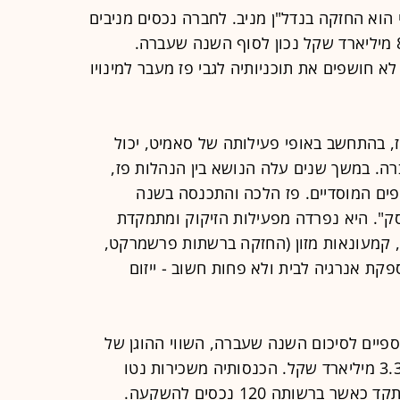
וא החזקה בנדל"ן מניב. לחברה נכסים מניבים
בישראל, גרמניה וארה"ב בשווי של 8.7 מיליארד שקל נכון לסוף השנה שעברה.
 חושפים את תוכניותיה לגבי פז מעבר למינויו
, בהתחשב באופי פעילותה של סאמיט, יכול
ה. במשך שנים עלה הנושא בין הנהלות פז,
ופים המוסדיים. פז הלכה והתכנסה בשנה
". היא נפרדה מפעילות הזיקוק ומתמקדת
, קמעונאות מזון (החזקה ברשתות פרשמרקט,
ספקת אנרגיה לבית ולא פחות חשוב - ייזום
יים לסיכום השנה שעברה, השווי ההוגן של
נכסי הנדל"ן שלה הוערך (ב־2021) ב־3.3 מיליארד שקל. הכנסותיה משכירות נטו
(NOI) הסתכמו ב־139 מיליון שקל אשתקד כאשר ברשותה 120 נכסים להשקעה.