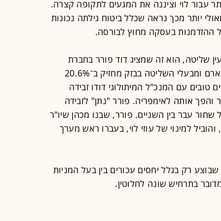
תר עבור לוי וציננה את המגעים לתקופה קצרה.
ולי יותר מכך נראה שכלל ביטוח גילתה נכונות
ל ההזדמנות בעסקה מחוץ לבורסה.
ין שליטה, הוא זה שמציג דוד פורר בחברת
הנדל"ן מבנה. פורר, מבעלי רשת ניו־פארם ומבעלי השליטה בבזק מחזיק ב־20.6%
 טובים עם המנכ"ל המיתולוגי דודו זבידה
הפך אותה לאימפריה. פורר "נתן" לזבידה
חור עבר בין השניים. פורר, שבנו מכהן שיו"ר
הוביל למינוי של עוזי לוי, בעברו ראש מערך
 שבוצע רק בגלל יחסים עכורים בין בעל המניות
דובר בתרחיש שונה לחלוטין.