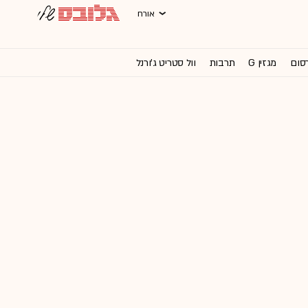
אורח
רסום
מגזין G
תרבות
וול סטריט ג'ורנל