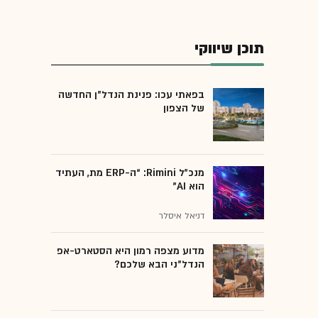
תוכן שיווקי
בפאתי עכו: פנינת הנדל"ן החדשה
של הצפון
מנכ״ל Rimini: “ה-ERP מת, העתיד
הוא AI"
דניאל איסלר
מדוע מצפה רמון היא הסטארט-אפ
הנדל"ני הבא שלכם?