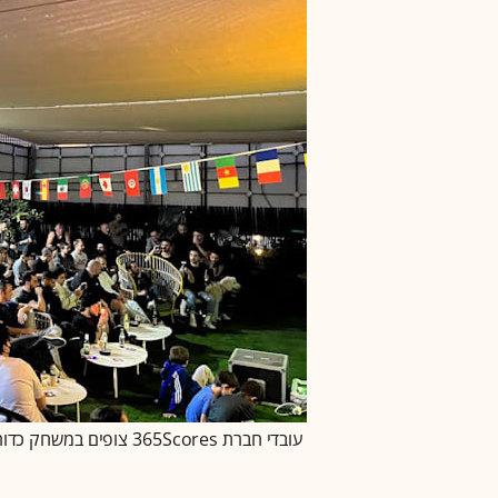
עובדי חברת 365Scores צופים במשחק כדורגל / צילום: 365SCORES