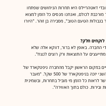
ובדי דאטהריילס היא תחרות הניחושים שפתחו
 מורכבת לכולם, ואנחנו מנסים כל הזמן למצוא
בגבולות הטעם הטוב", מסבירה בן זוהר. "היורו
 לוקחים חלק?
רות 45 עובדים, מתוך 80 עובדי החברה. באופן לא ברור, דווקא אלה שלא
 מתייעצים על התוצאות ורק רוצים לנצח".
יים במקום הראשון יקבל מהחברה גיפטקארד של
1,000 שקל לקנייה באדידס, והמקום השני יזכה בגיפטקארד של 500 שקל. "מעבר
שר לראות כל הזמן מי מוביל בתחרות, ובשמינית
ובירות. כולם בתוך האווירה".