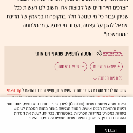
הצרכים הייחודיים של קבוצות אלו, חשוב לנו לעשות ככל
שניתן עבור כל מי שנוטל חלק בתקופה זו במאמץ של מדינת
ישראל להגן על עצמה, ועבור מי שנפגע מהמלחמה
המתמשכת".
הוספה לנושאים שמעניינים אותי
ישראל מתגייסת
ישראל במלחמה
כל תגיות הכתבה
עסקים קטנים ובינוניים
קניות באינטרנט
לתשומת לבכם: מערכת גלובס חותרת לשיח מגוון, ענייני ומכבד בהתאם ל
קוד האתי
המופיע
בדו"ח האמון
לפיו אנו פועלים. ביטויי אלימות, גזענות, הסתה או כל שיח
מסחר מקוון
חוסן לישראל
גרינברג-טראוריג
בלתי הולם אחר מסוננים בצורה
אוטומטית
ולא יפורסמו באתר.
האתר עושה שימוש בעוגיות (Cookies) לצורך שיפור חוויית המשתמש, ניתוח נתוני
גלישה והתאמת תכנים אישית. המשך הגלישה באתר מהווה הסכמה לשימוש
אנטישמיות
תרומות
סקר
בעוגיות כמפורט
במדיניות הפרטיות
. באפשרותך, בכל עת, לשנות את הגדרות
העוגיות בדפדפן. לידיעתך, חסימת עוגיות תשפיע על תפקוד האתר.
הבנתי