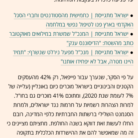
●
ישראל מתגייסת | כחמישית מהסטודנטים וחברי הסגל
האקדמי בארץ פנו לטיפול נפשי במלחמה
●
ישראל מתגייסת | המנכ"ל שמשרת במילואים מאוקטובר
כותב מהשטח: "הדיסוננס ענק"
●
ישראל מתגייסת | מנכ"ל מפעל נירלט שנשרף: "תמיד
היינו מטרה, אבל לא יפחידו אותנו"
על פי הסקר, שנערך עבור פייפאל, רק 42% מהעסקים
הקטנים והבינוניים בישראל מוכרים כיום באונליין (עלייה של
7% לעומת שנת 2020), ומתוכם 41% מוכרים גם בחו"ל.
למרות הצהרות רשמיות על חרמות נגד ישראלים, ולמרות
הסגמנט השלילי ברשתות החברתיות כלפי המדינה, רובם
החלו לעשות זאת דווקא בשנה החולפת. מחציתם מציינים כי
זה מה שמאפשר להם את ההישרדות הכלכלית בתקופה