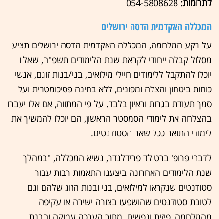
לתרומות:
054-5808628
המכללה האקדמית הדסה ירושלים
על רקע המלחמה, המכללה האקדמית הדסה ירושלים תציע
מסלול קבלה ייחודי לקראת שנת הלימודים תשפ"ה, שאליו
יוכלו להתקבל ללימודים חיילי מילואים, בני/בנות זוגם, אנשי
כוחות ביטחון והצלה ומפונים, ללא בחינה פסיכומטרית ועל
סמך תעודת בגרות וראיון בלבד. על פי המתווה, אם אלו יעברו
בהצלחה את לימודי הסמסטר הראשון, הם יוכלו להמשיך את
לימודי התואר ככל שאר הסטודנטים.
לדברי פרופ' ברטולד פרידלנדר, נשיא המכללה, "במהלך
שנת הלימודים האחרונה ביצענו התאמות רבות עבור
סטודנטים שנקראו למילואים, בני ובנות הזוג שלהם וגם
לטובת סטודנטים שהושפעו בצורה ישירה או עקיפה
מהמלחמה, פיזית ונפשית. מתוך הערכה עמוקה והבנת