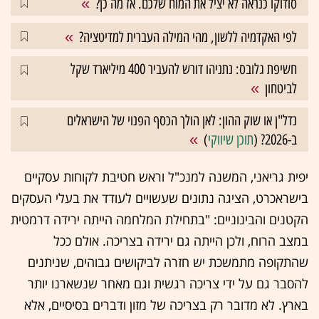
סודוקו כנראה לא יציל את המוח שלכם. אז מה כן?
לפי האקדמיה ללשון, מהי המילה העברית למדיטציה?
חשיפת גלובס: נתניהו דורש להעביר 400 מיליארד שקל
לביטחון
נדל"ן או שוק ההון: לאן הולך הכסף הפנוי של הישראלים
ב-2026? (
תוכן שיווקי
)
יפית גריאני, המשנה למנכ"ל וראש חטיבת לקוחות עסקיים
בישראכרט, הציגה נתונים שעשויים לעודד את בעלי העסקים
הקטנים והבינוניים: "בתחילת המלחמה הייתה ירידה דרמטית
במצב הרוח, ולכן הייתה גם ירידה בצריכה. אולם ככל
שהתקופה מתמשכת יש חזרה לביקושים גבוהים, שניתנים
להסבר גם על ידי צריכה רגשית וגם מאחר שנשארנו יותר
בארץ. לא מדובר רק בצריכה של מזון ודברים בסיסיים, אלא