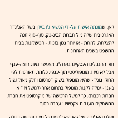
קאן, ש
מונתה אישית על-ידי הנשיא ג'ו ביידן
בשל האג'נדה
האגרסיבית שלה מול חברות הביג-טק, סוף-סוף זוכה
להצלחה, למרות - או יותר נכון בזכות - הכישלונות בבית
המשפט בשנים האחרונות.
חוק ההגבלים העסקיים בארה"ב מאפשר מיזוג חוצה-ענף
אבל לא מיזוג מונופוליסטי תוך-ענפי. כלומר, תאורטית לפי
החוק, גוגל - שהיא מונופול בשוק הפרסום וחלק מאוליגפול
בענן - יכולה לקנות מונופול בתחום אחר (למשל ויזה או
חברות רכבות). כך למשל הרכישה של מיקרסופט את חברת
המשחקים הענקית אקטיוויז'ן עברה בסוף.
ואולם האג'נדה של קאן היא לחסום כל מיזוג ורכישה גדולה