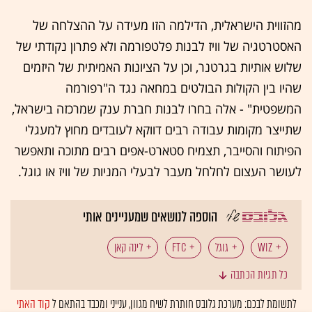
מהזווית הישראלית, הדילמה הזו מעידה על ההצלחה של
האסטרטגיה של וויז לבנות פלטפורמה ולא פתרון נקודתי של
שלוש אותיות בגרטנר, וכן על הציונות האמיתית של היזמים
שהיו בין הקולות הבולטים במחאה נגד ה"רפורמה
המשפטית" - אלה בחרו לבנות חברת ענק שמרכזה בישראל,
שתייצר מקומות עבודה רבים דווקא לעובדים מחוץ למעגלי
הפיתוח והסייבר, תצמיח סטארט-אפים רבים מתוכה ותאפשר
לעושר העצום לחלחל מעבר לבעלי המניות של וויז או גוגל.
הוספה לנושאים שמעניינים אותי
WIZ
גוגל
FTC
לינה קאן
כל תגיות הכתבה
טכנולוגיה: מיזוגים ורכישות
טכנולוגיה: ענקיות הטכנולוגיה
לתשומת לבכם: מערכת גלובס חותרת לשיח מגוון, ענייני ומכבד בהתאם ל
קוד האתי