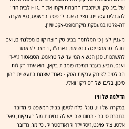
של ביג-טק, ושיתכבדו החברות ויקחו את ה-FTC לבית הדין
להגבלים עסקיים. מצידה אגב להפסיד במשפט, כפי שקרה
דה-פקטו במעסקת מיקרוסופט-אקטיוויז'ן.
מעניין לציין כי המלחמה בביג-טק חוצה קווים מפלגתיים, ואם
דונלד טראמפ יזכה בנשיאות בארה"ב, המצב לא אמור
להשתנות. סגן הנשיא המיועד של טראמפ, הסנאטור ג'יי-די
ואנס, הביע בעבר תמיכה פומבית בקאן, והוא אחד הקולות
הבולטים לפירוק ענקיות הטק - כאחד שצמח בתעשיית ההון
סיכון, בליבו של הסיליקון וואלי.
הדילמה של וויז
במקרה של וויז, גוגל יכלה לטעון בבית המשפט כי מדובר
בחברת סייבר - תחום שבו יש לה נחיתות מול הענקיות, פאלו
אלטו, צ'ק פוינט, זיסקיילר וקראודסטרייק. כלומר, מדובר