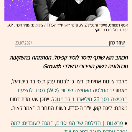
אסף רפפורט, מייסד ומנכ''ל WIZ, ולינה קאן, יו''ר ה-FTC / צילומים: עומר הכהן, AP;
עיבוד: טלי בוגדנובסקי
שחר כהן
23.07.2024
הכותב הוא שותף מייסד לוסיד קפיטל, המתמחה בהשקעות
טכנולוגיה בשוק הציבורי ובשלבי Growth
מלבד ציונות אמיתית ורצון כן לבנות ענקית סייבר בישראל,
מאחורי
ההחלטה האמיצה של וויז (Wiz) לסרב להצעת
הרכישה בסך 23 מיליארד דולר מגוגל
, ייתכן שעומדת דמות
מפתח: לינה קאן, יו"ר ה-FTC, רשות התחרות האמריקאית.
●
פרשנות | הדילמה של המייסדים, המכה לעובדים: למה
נפלה עסקת הענק למכירת וויז?