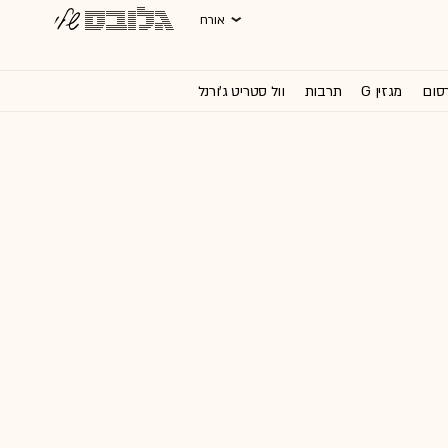
אורח
רסום
מגזין G
תרבות
וול סטריט ג'ורנל