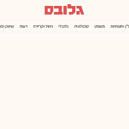
''ן ותשתיות
משפט
טכנולוגיה
גלובלי
ניהול וקריירה
דעות
שיווק ופ