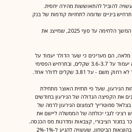
ויה להוביל להתאוששות מהירה יחסית.
רחיש ביניים שדומה לתחזיות קודמות של בנק
● הרחבת המלחמה לחזית הלבנון, עם המשך הלחימה עד סוף 2025, שמייצג את
מלאה, הם מעריכים כי שער הדולר יעמוד על
3.4- 3.5 שקלים. בתרחיש הביניים הוא יעמוד על 3.6-3.7 שקלים, ובתרחיש הפסימי
ת הגירעון, שעל פי תחזית האוצר מתחילת
וד על 6.6%. הם מציינים את הקפיצה הגדולה של הגירעון בחודשים
בצלאל סמוטריץ' לצמצום הגירעון לרמה של
ש רציני לגבי יכולתה של הממשלה ליישם את
ר במגזר הציבורי, קצבאות ומדרגות מס הכנסה.
לצד זאת, הם מזכירים העלייה הצפויה בהוצאות הביטחון, שעשויה להגיע ל-1%-2%