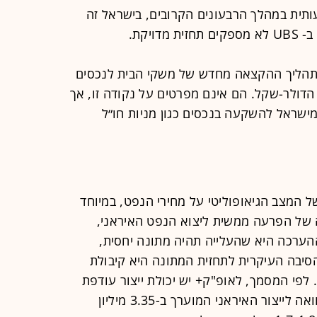
תית במהלך הרבעונים הקרובים, בישראל זה
ויקת.
״תהליך ההקצאה מחדש של משקי הבית לנכסים
הדולר-שקל. הם אינם מפרטים על נקודה זו, אך
ישראל להשקעה בנכסים כגון מניות חו״ל
מצב הגיאופוליטי על מחירי הנפט, במיוחד
ל הפרעה ממשית ליצוא הנפט האיראני,
ההערכה היא שהעלייה תהיה מתונה יחסית,
הסיבה העיקרית לתחזית המתונה היא קיבולת
ר הפנויה של אופ"ק+ ( OPEC +). לפי המסמך, לאופ"ק+ יש יכולת ייצור עודפת
של כ-6.0 מיליון חביות ליום. זאת בהשוואה לייצור האיראני המוערך ב-3.35 מיליון