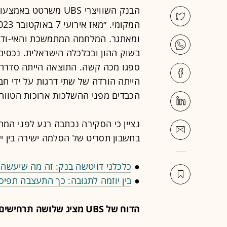
הבנק השוויצרי UBS מ
ומאתגר. המלחמה המתמשכת והאי-ודאות
בשוק ההון ובכלכלה הישראלית. נכסים
ספגו מכה קשה. התוצאה הייתה סדרה ש
הייתה הורדה של שתי דרגות על ידי חב
הכבדים מפני ההשלכות ארוכות הטווח
נציין כי הסקירה נכתבה רגע לפני המ
בחשבון תסריט של הסלמה ישירה בין י
●
כלכלני דויטשה בנק: זה מה שיעשה 
●
בין יוזמה לתגובה: כך התעצבה תפיס
הדוח של UBS מציג שלושה תרחישים אפשריים לעתיד הקרוב. אלו הם: