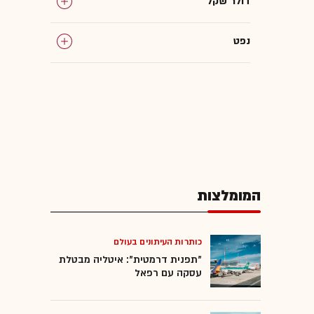
דולר שקל
נפט
ישראל במלחמה
גירעון (עודף) תקציבי
תחזית שווקים
המומלצות
המומלצות
כותרות העיתונים בעולם
"תפנית דרמטית": איטליה מבטלת
עסקה עם רפאל