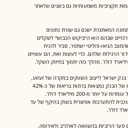
ות תקציביות משמעותיות גם בשנים שלאחר
נים כי לצד התמונה המאתגרת ישנם גם שורת נתונים
כזיים שבהם הוא ה״ביקוש הכבוש״ לשקלים
מצב הגיאו-פוליטי ישתפר, סביר להניח
ור הרגילות שלהם. כדי לעשות זאת, הם עשויים
נק ישראל לייצוב השווקים במקרה של זעזוע,
במיוחד לאור העובדה שרזרבות המט"ח של הבנק נמצאות ברמות בריאות של כ-42%
מהתמ"ג. יתרות המט״ח של בנק ישראל עומדות על יותר מ-200 מיליארד דולר.
כנית להתערבות אפשרית בשוק בהיקף של עד
פער הריביות בהשוואה לארה״ב ולאירופה.