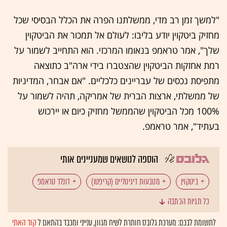
"למשך זמן רב מדי, ממשלתנו הפרה את הכלל הבסיסי שכל
מחזיק ביטקוין יודע בליבו: לעולם אל תמכור את הביטקוין
שלך", אמר טראמפ בנאומו המרכזי. הוא התחייב לשמור על
רמת אחזקות הביטקוין שהצטברו בידי ארה"ב כתוצאה
מתפיסת נכסים של עבריינים כלכליים. "אם אבחר, המדיניות
של ממשלתי, ארצות הברית של אמריקה, תהיה לשמור על
100% מכל הביטקוין שהממשל מחזיק כיום או יירכוש
בעתיד", אמר טראמפ.
הוספה לנושאים שמעניינים אותי
ביטקוין
מטבעות דיגיטליים (קריפטו)
דונלד טראמפ
כל תגיות הכתבה
בחירות בארה"ב
ריבית ארה"ב
לתשומת לבכם: מערכת גלובס חותרת לשיח מגוון, ענייני ומכבד בהתאם ל
קוד האתי