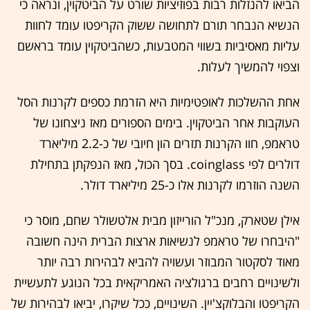
הביאו להנזלות רבות בפוזיציות שורט על הביטקוין, ונראה כי
הנשיא הנבחר תורם לתחושה ששוק הקריפטו עומד לחוות
עליות מאסיביות בשווי המטבעות, כשהביטקוין עומד בראשם
וצפוי להמשיך לעלות.
אחת ההשלכות לאופטימיות היא הזרמת כספים לקרנות הסל
העוקבות אחר הביטקוין. בימים הספורים מאז ניצחונו של
טראמפ, חוו הקרנות תזרים הון חיובי של כ-2.2 מיליארד
דולרים לפי coinglass. בסך הכול, מאז הנפקתן בתחילת
השנה הוזרמו לקרנות אלו כ-25 מיליארד דולר.
אילן שטארק, מנכ"ל הורייזון מבית אלטשולר שחם, מוסר כי
"היבחרו של טראמפ לנשיאות ארצות הברית הינה חשובה
מאוד לסקטור המבוזר ועשויה להביא לבהירות רבה יותר
ולשינויים רחבים ברגולציה האמריקאית בכל הנוגע לתעשיית
הקריפטו והבלוקצ'יין. השינויים, ככל שיקרו, יביאו לבהירות של