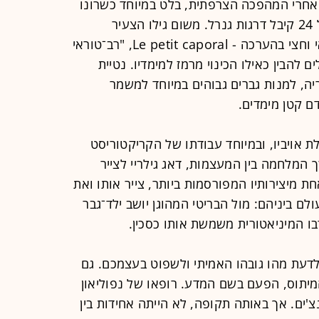
אחרי המהפכה הצרפתית, בלט במיוחד כשרונו
של קצין צעיר ורב הצלחות, שכבר בגיל 24 קיבל דרגות גנרל. משום גילו הצעיר
ונסיקתו המהירה הוא כונה - חצי בגנאי וחצי בהערכה - Le petit caporal, "רב־טוראי
 להבין כאילו הכינוי מרמז למימדיו. נטיית
ה, למנות גברים גבוהים במיוחד למשמר
ם קטן מימדים.
ת אויביו, ובמיוחד עבודתו של הקריקטוריסט
רך המלחמה בין המעצמות, דאג גילריי לצייר
חת מיצירותיו המפורסמות ביותר, צייר אותו ואת
 ביניהם: מול הבריטי המהוגן יושב ילד־גבר
ו המיניאטורית משמשת אותו כסכין.
לדעת מהו גובהו האמיתי ולשפוט בעצמכם. גם
המיתוס, הפעם בשם המדע. רופאו של נפוליאון
ובהו הרשמי הוא 5 רגל ו־2 אינצ'ים. אך באותה תקופה, לא הייתה אחידות בין