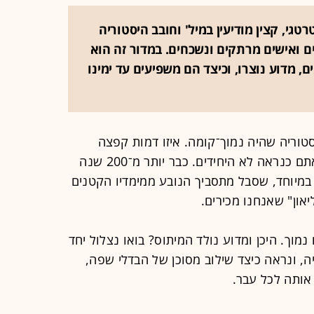
טגי, קצין מודיעין במיל' וחובב היסטוריה
ים ואישים מרתקים ונשכחים. במדור זה הוא
, מדוע נוצרו, וכיצד הם משפיעים עד ימינו
וריה שהיה נמוך־קומה. איזו דמות קפצה
לראשכם? אם זה נפוליאון בונפרטה, אתם כנראה לא היחידים. כבר יותר מ־200 שנה
מיוחד, שסבל מתסביך הנובע ממימדיו הקטנים
און" שאנחנו מכירים.
מוך. היכן ומדוע נולד המיתוס? בואו נצלול יחד
 ונראה כיצד שילוב מסוכן של הבדלי שפה,
 אותה לכל עבר.