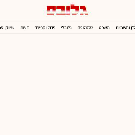
''ן ותשתיות
משפט
טכנולוגיה
גלובלי
ניהול וקריירה
דעות
שיווק ופ