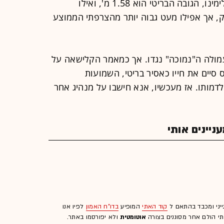
המידות הצרפתיות לבריטיות. בתרגום לימינו, הגובה הבריטי הוא 1.58 מ', ואילו
- 1.68 מטר. לא ענק, אך אפילו מעט גבוה יותר מהצרפתי הממוצע
עמולה ה"נמוכה" נגדו. אך כמאמר הקלישאה על
סיים את חייו כ
אסיר בריטי, השמועות
לדמותו. אז מעכשיו, אנא חישבו על מנהיג אחר
יינים אותי
ייני ומכבד בהתאם ל
קוד האתי
המופיע
בדו"ח האמון
לפיו אנו
לתי הולם אחר מסוננים בצורה
אוטומטית
ולא יפורסמו באתר.