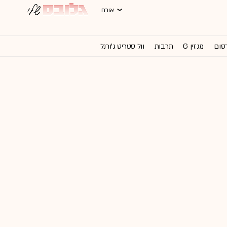
אורח
רסום
מגזין G
תרבות
וול סטריט ג'ורנל