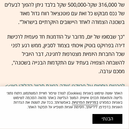
של 316,000 שקל-500,000 שקל בלבד ניתן להפוך לבעלים
של נכס מבוקש כל זאת עם פוטנציאל רווח גדול מאוד
בשכונה הצמודה לאחד היישובים היוקרתיים בישראל".
"כך שבסופו של יום, מדובר על הזדמנות חד פעמית לרכישת
דירה בפרויקט בוטיק איכותי בצמוד לסביון, ממש רגע לפני
שכל החברות היזמיות מצטרפות לחגיגה, דבר היוביל
להשבחה הצפויה בעתיד עם התקדמות הבנייה בשכונה",
מסכם ערבה.
לפרטים נוספים על פרויקט 'שדה בפינת סביון' הקליקו כאן>>
האתר עושה שימוש בעוגיות (Cookies) לצורך שיפור חוויית המשתמש, ניתוח נתוני
גלישה והתאמת תכנים אישית. המשך הגלישה באתר מהווה הסכמה לשימוש
בעוגיות כמפורט
במדיניות הפרטיות
. באפשרותך, בכל עת, לשנות את הגדרות
העוגיות בדפדפן. לידיעתך, חסימת עוגיות תשפיע על תפקוד האתר.
הבנתי