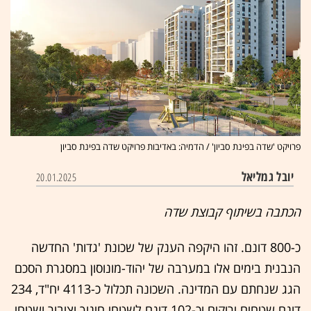
פרויקט 'שדה בפינת סביון' / הדמיה: באדיבות פרויקט שדה בפינת סביון
יובל גמליאל
20.01.2025
הכתבה בשיתוף קבוצת שדה
כ-800 דונם. זהו היקפה הענק של שכונת 'גדות' החדשה
הנבנית בימים אלו במערבה של יהוד-מונוסון במסגרת הסכם
הגג שנחתם עם המדינה. השכונה תכלול כ-4113 יח"ד, 234
דונם שטחים ירוקים וכ-102 דונם לשטחי חינוך וציבור ושטחי