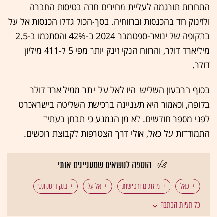
התחרות תורגמה לעליית מחירים חדה בטיסות החברה
ולזינוק חד בהכנסות וברווחיה. בסך-הכול גדלו הכנסות אל על
בתקופה של ינואר-ספטמבר 2024 ב-42% והסתכמו ב-2.5
מיליארד דולר, והרווח הנקי זינק יותר מפי 5 ל-411 מיליון
דולר.
בסוף הרבעון השלישי היו לאל על יותר ממיליארד דולר
בקופה, וכאמור היא תעניינה ברכישת השליטה בישראכרט
לפני מספר חודשים. לא מן הנמנע כי תבחן בעתיד
התמודדות על כאל, אולי דרך הצטרפות לקבוצת רוכשים.
הוספה לנושאים שמעניינים אותי
כאל
מיזוגים ורכישות
אל על
בנק דיסקונט
כל תגיות הכתבה
כרטיסי אשראי
ישראכרט
קבוצת דלק