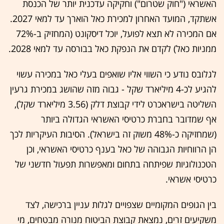
האשראי ("חוק שטרום") וחקיקה עדכנית יותר של הכנסת
אשתקד, המועד האחרון למכירת כאל הוארך עד למאי 2027.
אם המכירה לא תצא לפועל, יוכל דיסקונט (המחזיק ב-72%
ממניות כאל) לקדם את הנפקת כאל בבורסה עד למאי 2028.
לגלובס נודע כי השווי אליו שואפים בעלי כאל במכירה עשוי
להגיע לכ-4 מיליארד שקל - גבוה מזה שהושג במכירת גרעין
השליטה בישראכרט לידי קבוצת דלק (3.56 מיליארד שקל),
אף שמדובר בחברת כרטיסי האשראי הגדולה ביותר
(שמחזיקה כ-48% משוק זה בישראל). הסיבות העיקריות לכך
הן הרווחיות הגבוהה של כאל בענף כרטיסי האשראי, וכן
הטכנולוגיות שפיתחה בתחום ומאפשרות תפעול חדשני של
כרטיסי אשראי.
בין הגופים המקומיים שצפויים לגלות עניין ברכישה, לצד
משקיעים זרים, נמצאת קבוצת הביטוח מנורה מבטחים, מי