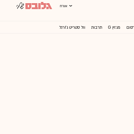
אורח
רסום
מגזין G
תרבות
וול סטריט ג'ורנל