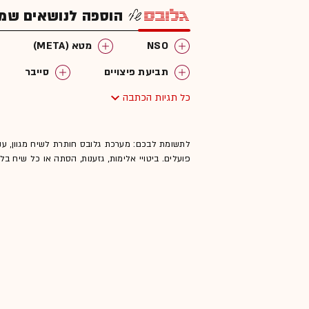
הוספה לנושאים שמענ
NSO
מטא (META)
תביעת פיצויים
סייבר
כל תגיות הכתבה
WhatsApp (וואטסאפ)
לתשומת לבכם: מערכת גלובס חותרת לשיח מגוון, ענ
פועלים. ביטויי אלימות, גזענות, הסתה או כל שיח ב