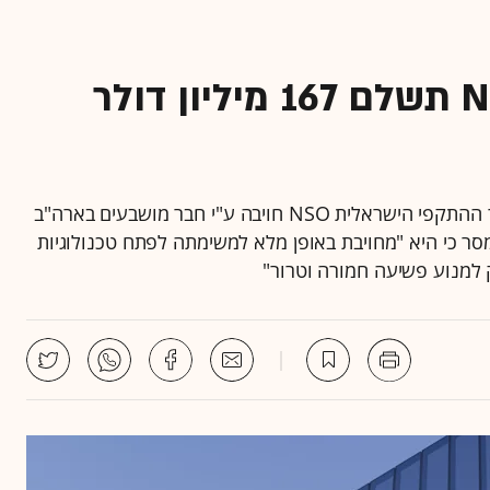
חבר מושבעים הכריע: NSO תשלם 167 מיליון דולר
בתום משפט מתוקשר שארך חמש שנים, חברת הסייבר ההתקפי הישראלית NSO חויבה ע"י חבר מושבעים בארה"ב
למטא פיצויים בסך 167 מיליון דולר • מ-NSO נמסר כי היא "מחויבת באופן מלא למשימתה לפתח טכנולוגיות
ק למנוע פשיעה חמורה וטרור"