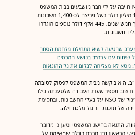
חברת הסייבר ההתקפי הישראלית NSO חויבה על ידי חבר מושבעים בבית המשפט
בארה"ב לשלם למטא פיצויים בסך 167 מיליון דולר בשל פריצה לכ-1,400 חשבונות
וואטסאפ, בתום משפט מתוקשר שארך חמש שנים. 445 אלף דולר נוספים הוגדרו
לי החשבונות.
מערב שהגיעה לשיא מתחילת מלחמת הסחר
ל שיחות עם ארה״ב בנושא המכסים
": מטא לא מצליחה לבלום את גל ההונאות
ב, היא ביקשה מבית המשפט לפסוק לטובתה
בהתבסס על חישוב מספר שעות העבודה שלטענתה בילו
עובדיה בניסיון לחסום את מתקפות הריגול של NSO על בעלי החשבונות, ובחסימת
רה של תוכנת הריגול מלכתחילה.
וה, התגאה בהישג המשפטי וטען כי מדובר
פטי הראשון נגד חברת רוגלה שמאיימת על