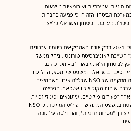
ת סיניות, אמירתיות ואירופאיות מייצאות
מערכת הביטחון הזהירו כי פגיעה בחברות
ביכולת מערכת הביטחון הישראלית לייצר
מאז התחקירים שפורסמו נגד NSO ביולי 2021 בתקשורת האמריקאית ביוזמת ארגונים
אב" השייכת לאוניברסיטת טורונטו, ניהל ממשל
ועץ לביטחון הלאומי בארה"ב - מערכה נגד
 בענף הסייבר בישראל. המשפט של מטא, החל עוד
קודם לכן, ב-2020, לאחר שמטא גילתה מתקפה של NSO שכללה איכון משתמשים
כת שיחות הקול של וואטסאפ. הפריצה,
"פעילים פוליטיים, עיתונאים ופעילי זכויות
אדם". כבר בחודש דצמבר קבעה השופטת במשפט המתוקשר, פיליס המילטון, כי NSO
ורך "מטרות זדוניות", וההחלטה על גובה
ים.