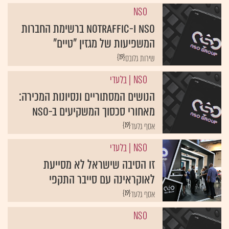
NSO
NSO ו-NoTraffic ברשימת החברות
המשפיעות של מגזין "טיים"
{19}
שירות גלובס
NSO
| בלעדי
הנושים המסתוריים ונסיונות המכירה:
מאחורי סכסוך המשקיעים ב-NSO
{19}
אסף גלעד
NSO
| בלעדי
זו הסיבה שישראל לא מסייעת
לאוקראינה עם סייבר התקפי
{19}
אסף גלעד
NSO