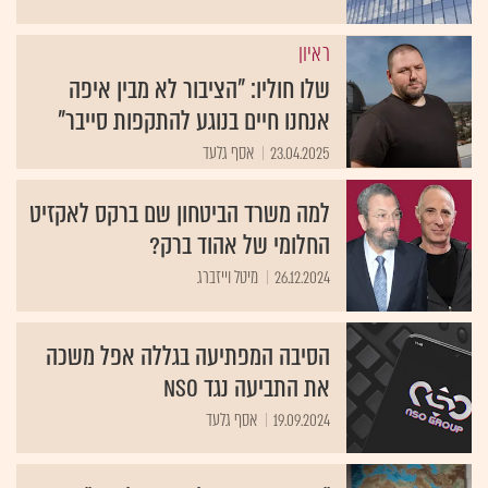
ראיון
שלו חוליו: "הציבור לא מבין איפה
אנחנו חיים בנוגע להתקפות סייבר"
23.04.2025
אסף גלעד
למה משרד הביטחון שם ברקס לאקזיט
החלומי של אהוד ברק?
26.12.2024
מיטל וייזברג
הסיבה המפתיעה בגללה אפל משכה
את התביעה נגד NSO
19.09.2024
אסף גלעד