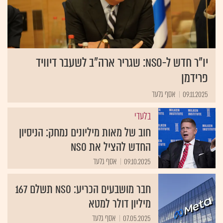
יו"ר חדש ל-NSO: שגריר ארה"ב לשעבר דיוויד
פרידמן
09.11.2025
אסף גלעד
בלעדי
חוב של מאות מיליונים נמחק: הניסיון
החדש להציל את NSO
09.10.2025
אסף גלעד
חבר מושבעים הכריע: NSO תשלם 167
מיליון דולר למטא
07.05.2025
אסף גלעד