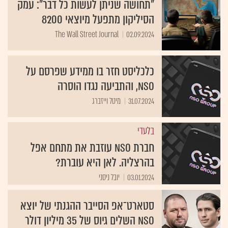
"תחושה שניתן לעשות כל דבר": עמק
הסיליקון מתפעל מיוצאי 8200
The Wall Street Journal
02.09.2024
כלכליסט חזר בו ממידע שפרסם על
NSO, והתביעה נגדו הוסרה
31.07.2024
מיטל וייזברג
בלעדי
חברת NSO עוזבת את מתחם אפל
בהרצליה. לאן היא עוברת?
03.01.2024
יובל ניסני
סטארט־אפ הסייבר ההגנתי של יוצא
NSO השלים גיוס של 35 מיליון דולר