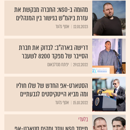
מהומה ב-NSO: החברה מבקשת את
עזרת ביהמ"ש בגישור בין המנהלים
12.01.2023
אסף גלעד
דרישה בארה"ב: לבדוק את חברת
הסייבר של מפקד 8200 לשעבר
29.12.2022
יפתח מנדלבאום
הסטארט-אפ החדש של שלו חוליו
ומה מביא הייטקיסטים לגבעתיים
15.10.2022
אסף גלעד
בלעדי
מייסד NSO עוזב ומקים סטארט-אפ