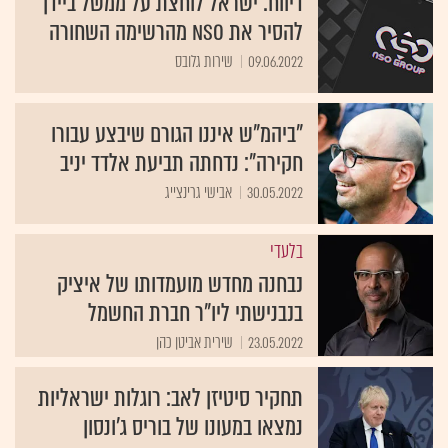
דיווח: ישראל לוחצת על ממשל ביידן
להסיר את NSO מהרשימה השחורה
09.06.2022
שירות גלובס
"ביהמ"ש איננו הגורם שיבצע עבורו
חקירה": נדחתה תביעת אלדד יניב
30.05.2022
אבישי גרינצייג
בלעדי
נבחנה מחדש מועמדותו של איציק
בנבנישתי ליו"ר חברת החשמל
23.05.2022
שירית אביטן כהן
תחקיר סיטיזן לאב: רוגלות ישראליות
נמצאו במעונו של בוריס ג'ונסון