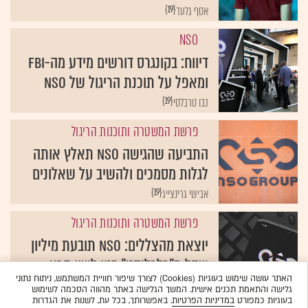
{19}
אסף גלעד
NSO
דיווח: בקונגרס דורשים מידע מה-FBI
ומאפל על תוכנת הריגול של NSO
{19}
נבו טרבלסי
פרשת המשטרה ותוכנות הריגול
התביעה שהגישה NSO תאלץ אותה
לגלות מסמכים ולהשיב על שאלונים
{19}
אבישי גרינצייג
פרשת המשטרה ותוכנות הריגול
יוצאת מהצללים: NSO תובעת מיליון
שקל מ"כלכליסט" בגין לשון הרע
האתר עושה שימוש בעוגיות (Cookies) לצורך שיפור חוויית המשתמש, ניתוח נתוני
{19}
אבישי גרינצייג
גלישה והתאמת תכנים אישית. המשך הגלישה באתר מהווה הסכמה לשימוש
בעוגיות כמפורט
במדיניות הפרטיות
. באפשרותך, בכל עת, לשנות את הגדרות