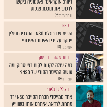
דיווח: אוקראינה ואסטוניה ביקשו
לרכוש את תוכנת פגסוס
{19}
שירות גלובס
NSO
השימוש ברוגלת NSO בהונגריה ופולין
ייחקר על ידי האיחוד האירופי
{19}
אסף גלעד
השבוע שהיה בהייטק
כמה עולה לקנות לקוח בפייסבוק ומה
עושה המייסד הסודי של NSO?
{19}
אופיר דור
הצוללת
| בלעדי
אחד ממייסדי חברת הסייבר NSO ירד
מתחת לרדאר. איתרנו אותו בשווייץ