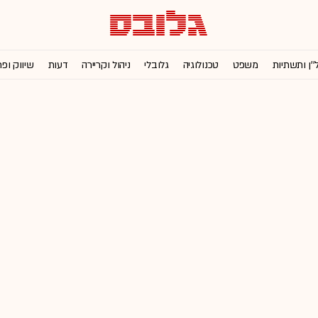
''ן ותשתיות
משפט
טכנולוגיה
גלובלי
ניהול וקריירה
דעות
שיווק ופ