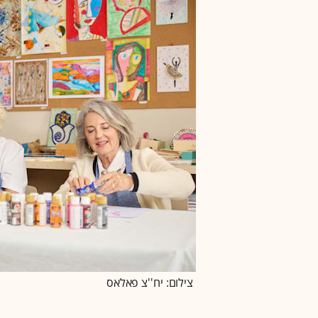
צילום: יח''צ פאלאס