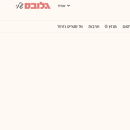
אורח
רסום
מגזין G
תרבות
וול סטריט ג'ורנל