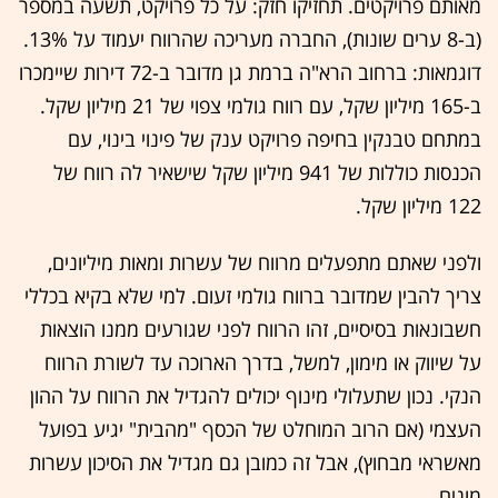
מאותם פרויקטים. תחזיקו חזק: על כל פרויקט, תשעה במספר
(ב-8 ערים שונות), החברה מעריכה שהרווח יעמוד על 13%.
דוגמאות: ברחוב הרא"ה ברמת גן מדובר ב-72 דירות שיימכרו
ב-165 מיליון שקל, עם רווח גולמי צפוי של 21 מיליון שקל.
במתחם טבנקין בחיפה פרויקט ענק של פינוי בינוי, עם
הכנסות כוללות של 941 מיליון שקל שישאיר לה רווח של
122 מיליון שקל.
ולפני שאתם מתפעלים מרווח של עשרות ומאות מיליונים,
צריך להבין שמדובר ברווח גולמי זעום. למי שלא בקיא בכללי
חשבונאות בסיסיים, זהו הרווח לפני שגורעים ממנו הוצאות
על שיווק או מימון, למשל, בדרך הארוכה עד לשורת הרווח
הנקי. נכון שתעלולי מינוף יכולים להגדיל את הרווח על ההון
העצמי (אם הרוב המוחלט של הכסף "מהבית" יגיע בפועל
מאשראי מבחוץ), אבל זה כמובן גם מגדיל את הסיכון עשרות
מונים.