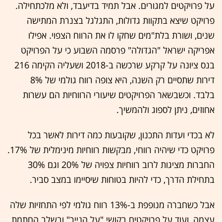
על פרויקטים למגורים. אבל תמיד בדיעבד, ולא מלכתחילה.
פרויקט שיצא בתקוות גדולות, התגלגל בצנרת המתישה
שנים, ושורת בלת"מים שחקו לו את הרווח הצפוי. אפילו
אפריקה ישראל "הגדולה" פרסמה השבוע כי על הפרויקט
בנס ציונה על קרקע שרכשה ב-2018 ושעליה הקימה 216
דירות שתסיים רק השנה, היא צופה רווח גולמי של 8%
בלבד. וכשבשאר הפרויקטים שיעורי הרווחיות הם עשרות
אחוזים, ניתן לספוג ולהמשיך.
לא בכדי ועדות התכנון, שקובעות כמה דירות לאשר בכל
פרויקט כדי שיהיה רווחי, מבקשות רווחיות מינימלית של 17%.
החברות מציגות לרוב רווחיות צפויה של 20% וגם 30%
בתחילת הדרך, כדי להיות בטוחות שיסיימו במצב סביר.
אבל כשחברה מנופפת ב-13% רווח גולמי לפי התחזיות שלה
עצמה, ועוד על פרויקטים בקושי "על הנייר" ובשלב החתמת