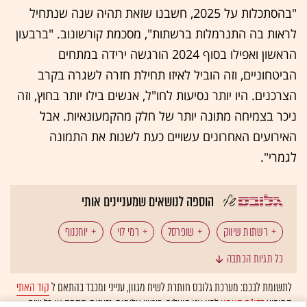
"בהסתכלות על 2025, חשבנו שזאת תהיה שנה שנתחיל
לראות בה התנרמלות ברשתות", מסכמת קורשונוב. "ברבעון
הראשון ואפילו בסוף 2024 הורגשה ירידה במתחים
הביטחוניים, וזה הוביל לאיזו תחילת חזרה לשגרה בקרב
הצרכנים. היו יותר נסיעות לחו"ל, אנשים בילו יותר בחוץ, וזה
ניכר בצמיחה מתונה יותר של חלק מהקמעונאיות. אבל
האירועים האחרונים עשויים כעת לשנות את התמונה
לגמרי".
הוספה לנושאים שמעניינים אותי
רשתות שיווק
שופרסל
רמי לוי
יוחננוף
כל תגיות הכתבה
ישראל במלחמה
קמעונאות
ענף המזון
איראן
לתשומת לבכם: מערכת גלובס חותרת לשיח מגוון, ענייני ומכבד בהתאם ל
קוד האתי
המופיע
בדו"ח האמון
לפיו אנו פועלים. ביטויי אלימות, גזענות, הסתה או כל שיח
סופרמרקט
המומלצות