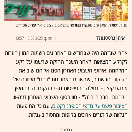
מניות רשתות המזון שוב מזנקות בבורסה בתל אביב / צילום: איל יצהר, אסף לב
איתן גרסטנפלד
עודכן: 18.06.2025, 13:57
אחרי שנדמה היה שבחודשים האחרונים רשתות המזון חוזרות
לקרקע המציאות, לאחר השנה החזקה שרשמו על רקע
המלחמה, אירועי השבוע האחרון הפנו אליהם שוב את
הזרקור. הרשתות, שבשנים האחרונות "נהנו" משורה של
אירועי קיצון - תחילה התפשטות מגפת הקורונה ובהמשך
מלחמת "חרבות ברזל" - חוו בסוף השבוע האחרון דז'ה-וו:
הציבור פשט על מדפי הסופרמרקטים
, עם כל התופעות
הנלוות של תורים ארוכים בקופות ומחסור בעגלות.
- פרסומת -