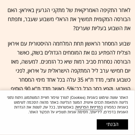
לאחר התקיפה האמריקאית של מתקני הגרעין באיראן: האם
הבורסה המקומית תמשיך את הראלי משבוע שעבר, ותפתח
את השבוע בעליות שערים?
שבוע המסחר הראשון תחת המלחמה ההיסטורית עם איראן
הצליח להפתיע גם את המומחים הגדולים בשוק, כאשר
הבורסה נסחרת סביב רמות שיא כל הזמנים. למעשה, מאז
יום חמישי ערב ליל המתקפה הישראלית על איראן, לפני
כשבוע וחצי, מדד ת"א 35 עלה בכל אחד מימי המסחר
השבוע, וקפץ בסך הכל בכ־5%, כאשר מדד ת"א 90 הוסיף
לערכו כ־7.6%. סקטורי הבנייה והביטוח כיכבו, עם עלייה של
האתר עושה שימוש בעוגיות (Cookies) לצורך שיפור חוויית המשתמש, ניתוח נתוני
גלישה והתאמת תכנים אישית. המשך הגלישה באתר מהווה הסכמה לשימוש
מעל 15% ו־12%, בהתאמה.
בעוגיות כמפורט
במדיניות הפרטיות
. באפשרותך, בכל עת, לשנות את הגדרות
העוגיות בדפדפן. לידיעתך, חסימת עוגיות תשפיע על תפקוד האתר.
במהלך הלילה (בין שבת לראשון), הנשיא טראמפ הודיע כי
הבנתי
ארה"ב תקפה את מתקני הגרעין בפורדו, בנתנז ובאספהאן.