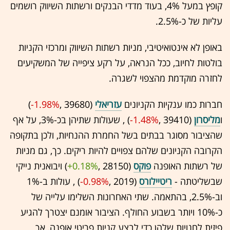
קופץ במעל 4%, בעוד מדדי הבנקים ורשתות השיווק רושמים
עליות של כ-2.5%.
באופן לא אינטואיטיבי, מניות רשתות השיווק ומרכזי הקניות
בולטות לחיוב, ככל הנראה, על רקע ציפייה של המשקיעים
לחזרה מוקדמת מהצפוי לשגרה.
חברות כמו ענקיות הקניונים
עזריאלי
(39680 ,‎
-1.98%
‏)
ו
מליסרון
(39410 ,‎
-1.48%
‏) , שעולות שתיהן בכ-3%, על אף
שהציבור מסוגר בבתים בשל החמרת ההנחיות, ולכן בתקופה
הקרובה הקניונים שלהם צפויים להיות ריקים. כך, גם מניות
של רשתות האופנה
פוקס
(28150 ,‎
+0.18%
‏) ויבואנית נייקי
שבשליטתה -
ריטיילורס
(2019 ,‎
-0.98%
‏) , עולות ב-1%
וב-2.5%, בהתאמה. שתי האחרונות השלימו עלייה של
כ-10% ויותר בשבוע החולף. הציבור אומנם יצטרך להגיע
פיזית לחנויות שלהן כדי לבצע קניות פריטי אופנה, אך