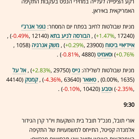
רקע הציפייה לעלייה במחירי הנפט בעקבות התקיפה
האמריקאית באיראן.
מניות שבולטות לחיוב בפתח יום המסחר:
נופר אנרג'י
(17240 ,‎
+1.47%
‏) ,
הבורסה לניע בתא
(12140 ,‎
-0.49%
‏) ,
איידיאיי ביטוח
(23900 ,‎
+0.29%
‏) ,
משק אנרגיה
(1058 ,‎
+0.76%
‏) ו
סאמיט
(4880 ,‎
-0.81%
‏) .
מניות שבולטות לשלילה:
נייס
(29750 ,‎
+2.83%
‏) ,
אל על
(1635 ,‎
0.00%
‏) ,
טאואר
(63640 ,‎
-4.36%
‏) ,
קמטק
(44140
,‎
-2.35%
‏) ו
טבע
(10420 ,‎
-0.10%
‏) .
9:30
אורי תובל, מנכ"ל תובל בית השקעות ויו"ר קרן הגידור
אלמנדה קפיטל, התייחס למשמעויות של התקיפה