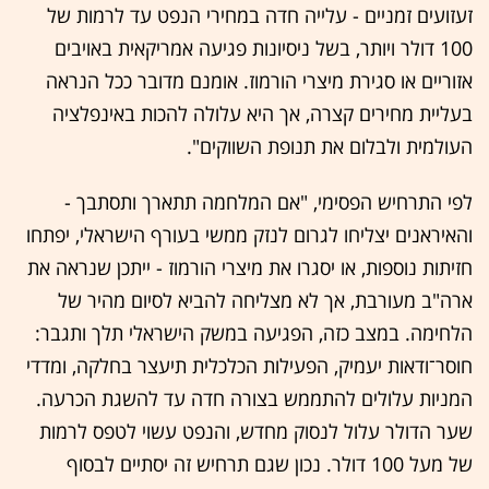
זעזועים זמניים - עלייה חדה במחירי הנפט עד לרמות של
100 דולר ויותר, בשל ניסיונות פגיעה אמריקאית באויבים
אזוריים או סגירת מיצרי הורמוז. אומנם מדובר ככל הנראה
בעליית מחירים קצרה, אך היא עלולה להכות באינפלציה
העולמית ולבלום את תנופת השווקים".
לפי התרחיש הפסימי, "אם המלחמה תתארך ותסתבך -
והאיראנים יצליחו לגרום לנזק ממשי בעורף הישראלי, יפתחו
חזיתות נוספות, או יסגרו את מיצרי הורמוז - ייתכן שנראה את
ארה"ב מעורבת, אך לא מצליחה להביא לסיום מהיר של
הלחימה. במצב כזה, הפגיעה במשק הישראלי תלך ותגבר:
חוסר־ודאות יעמיק, הפעילות הכלכלית תיעצר בחלקה, ומדדי
המניות עלולים להתממש בצורה חדה עד להשגת הכרעה.
שער הדולר עלול לנסוק מחדש, והנפט עשוי לטפס לרמות
של מעל 100 דולר. נכון שגם תרחיש זה יסתיים לבסוף