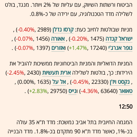
הביטוח ורשתות השיווק, עם עליות של 2% ויותר. מנגד, בולט
לשלילה מדד הטכנולוגיה, עם ירידה של כ-0.8%.
מניות שבולטות לחיוב כעת:
קרסו נדלן
(2989 ,‎
-0.40%
‏) ,
ישראל קנדה
(1475 ,‎
-0.20%
‏) ,
אאורה
(1456 ,‎
-0.07%
‏) ,
נופר אנרג'י
(17240 ,‎
+1.47%
‏) ו
אזורים
(1397 ,‎
-0.07%
‏) .
המניות הדואליות והמניות הביטחוניות ממשיכות להוביל את
הירידות: כך, בולטות לשלילה
ארית תעשיות
(2430 ,‎
-2.45%
‏)
,
נקסט ויז'ן
(22330 ,‎
-0.45%
‏) ,
אל על
(1635 ,‎
0.00%
‏) ,
טאואר
(63640 ,‎
-4.36%
‏) ו
נייס
(29750 ,‎
+2.83%
‏) .
12:50
המגמה החיובית בתל אביב נמשכת: מדד ת"א 35 עולה
בכ-1%, כאשר מדד ת"א 90 מתקדם בכ-1.8%. מדד הבנייה