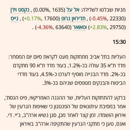
מניות שבלטו לשלילה:
אל על
(1635 ,‎
0.00%
‏) ,
נקסט ויז'ן
(22330 ,‎
-0.45%
‏) ,
תדיראן גרופ
(17600 ,‎
+0.17%
‏) ,
נייס
(29750 ,‎
+2.83%
‏) ו
טאואר
(63640 ,‎
-4.36%
‏) .
15:30
העליות בתל אביב מתחזקות מעט לקראת סיום יום המסחר:
מדד ת"א 35 עולה בכ-1.2%, בעוד מדד ת"א 90 מתקדם
בכ-2%. מדד הבנייה מוסיף לערכו כ-4.5%, בעוד מדדי
הביטוח והבנקים מטפסים שניהם בכ-3%.
ברקע להתחזקות העליות, שר ההגנה האמריקאי, פיט הגסת',
אמר במסיבת עיתונאים של הפנטגון כי שאיפות הגרעין של
איראן הושמדו. זמן קצר לאחר מכן, סגן נשיא ארה"ב, ג'יי. די.
ואנס, טען כי מתקני הגרעין שהתקיפה ארה"ב באיראן