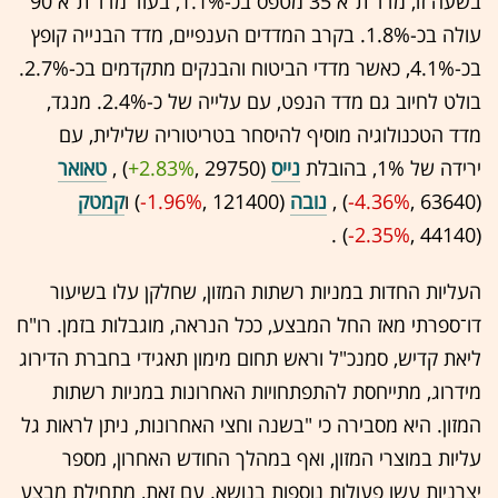
בשעה זו, מדד ת"א 35 מטפס בכ-1.1%, בעוד מדד ת"א 90
עולה בכ-1.8%. בקרב המדדים הענפיים, מדד הבנייה קופץ
בכ-4.1%, כאשר מדדי הביטוח והבנקים מתקדמים בכ-2.7%.
בולט לחיוב גם מדד הנפט, עם עלייה של כ-2.4%. מנגד,
מדד הטכנולוגיה מוסיף להיסחר בטריטוריה שלילית, עם
ירידה של 1%, בהובלת
נייס
(29750 ,‎
+2.83%
‏) ,
טאואר
(63640 ,‎
-4.36%
‏) ,
נובה
(121400 ,‎
-1.96%
‏) ו
קמטק
(44140 ,‎
-2.35%
‏) .
העליות החדות במניות רשתות המזון, שחלקן עלו בשיעור
דו־ספרתי מאז החל המבצע, ככל הנראה, מוגבלות בזמן. רו"ח
ליאת קדיש, סמנכ"ל וראש תחום מימון תאגידי בחברת הדירוג
מידרוג, מתייחסת להתפתחויות האחרונות במניות רשתות
המזון. היא מסבירה כי "בשנה וחצי האחרונות, ניתן לראות גל
עליות במוצרי המזון, ואף במהלך החודש האחרון, מספר
יצרניות עשו פעולות נוספות בנושא. עם זאת, מתחילת מבצע