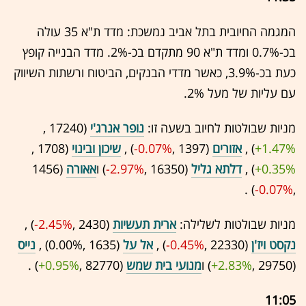
המגמה החיובית בתל אביב נמשכת: מדד ת"א 35 עולה
בכ-0.7% ומדד ת"א 90 מתקדם בכ-2%. מדד הבנייה קופץ
כעת בכ-3.9%, כאשר מדדי הבנקים, הביטוח ורשתות השיווק
עם עליות של מעל 2%.
מניות שבולטות לחיוב בשעה זו:
נופר אנרג'י
(17240 ,‎
+1.47%
‏) ,
אזורים
(1397 ,‎
-0.07%
‏) ,
שיכון ובינוי
(1708 ,‎
+0.35%
‏) ,
דלתא גליל
(16350 ,‎
-2.97%
‏) ו
אאורה
(1456
,‎
-0.07%
‏) .
מניות שבולטות לשלילה:
ארית תעשיות
(2430 ,‎
-2.45%
‏) ,
נקסט ויז'ן
(22330 ,‎
-0.45%
‏) ,
אל על
(1635 ,‎
0.00%
‏) ,
נייס
(29750 ,‎
+2.83%
‏) ו
מנועי בית שמש
(82770 ,‎
+0.95%
‏) .
11:05