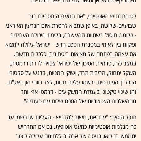
האמריקאית באיראן ותיאר שני תרחישים מרכזיים:
לפ התרחיש האופטימי, "אם המערכה תסתיים תוך
שבועיים-שלושה, באופן שמביא להסרת איום הגרעין האיראני
- כלומר, חיסול תשתיות ההעשרה, בלימת היכולת העתידית
ופיקוח בין־לאומי במסגרת הסכם חדש - ישראל עלולה למצוא
את עצמה בפתחה של מציאות ביטחונית וכלכלית חדשה.
במצב כזה, פרמיית הסיכון של ישראל צפויה לרדת דרמטית,
השקל יתחזק, הריבית תרד, ושוקי המניות, בדגש על סקטורי
הנדל"ן והפיננסים, ירשמו עליות חדות, לצד רווחי הון באג"ח.
זהו שינוי טקטוני בעמדת המשקיעים - דרמטי אף יותר
מההשלכות האפשריות של הסכם שלום עם סעודיה".
תובל הוסיף: "עם זאת, חשוב להדגיש - העליות שנרשמו עד
כה מגלמות אופטימיות כמעט אוטופית. גם אם התרחיש
יתממש במלואו, כניסה של ארה"ב ללחימה עלולה ליצור