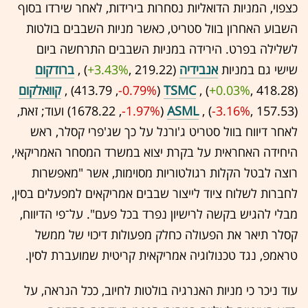
כצפוי, המניות הדואליות נסחרות בירידות, לאחר שירדו בסוף
השבוע האחרון בוול סטריט, כאשר מניות השבבים בולטות
לשלילה בפרט. הירידה במניות השבבים התרחשה ביום
שישי גם במניות
אנבידיה
(219.22 ,‎
+3.43%
‏) ,
ברודקום
(418.28 ,‎
+0.03%
‏) ,
TSMC
(413.79 ,‎
-0.79%
‏) ,
קוואלקום
(157.53 ,‎
-3.16%
‏) ,
ASML
(1678.22 ,‎
-1.97%
‏)
ועוד; זאת,
לאחר דיווח בוול סטריט ג'ורנל על כך שג'פרי קסלר, ראש
היחידה האחראית על בקרת יצוא במשרד המסחר האמריקאי,
רוצה לבטל הקלות רגולטוריות מסוימות, אשר "מאפשרות
לחברות לשלוח ציוד לייצור שבבים אמריקאים למפעלים בסין,
מבלי להגיש בקשה לרישיון נפרד בכל פעם". על־פי הדיווח,
קסלר תיאר את הפעולה כחלק מפעולות דיכוי של ממשל
טראמפ, נגד טכנולוגיה אמריקאית קריטית שמועברת לסין.
עוד ניכר כי מניות האנרגיה בולטות לחיוב, ככל הנראה, על