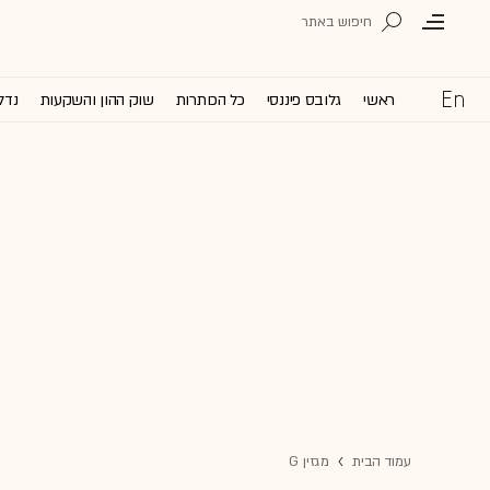
ראשי
גלובס פיננסי
כל הכותרות
שוק ההון והשקעות
נדל
עמוד הבית
מגזין G