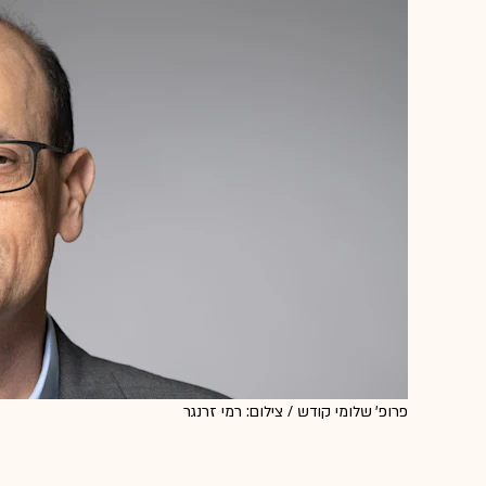
פרופ' שלומי קודש / צילום: רמי זרנגר