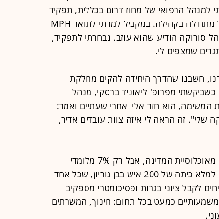
י למנהל הרפואי של מחוז דרום בכללית, תפקיד
משמעותי מבחינתי כי הרפואה בישראל מתחילה בקהילה. במקביל למדתי לתואר MPH
ת הציבור בבן גוריון. ב-2018 מנהל סורוקה הודיע שהוא עוזב. נבחרתי לתפקיד,
גרים שמצפים לי.
ו, חשבנו שהדרך היחידה להקים מחלקת
כשביקשתי מפרופ' ליאוניד ברסקי, מנהל
המשימה, הוא חזר אליי אחרי שעתיים ואמר:
 שלי". זה הראה לי איזה צוות עובדים אדיר,
הדרום מהווה 17% מאוכלוסיית המדינה, אבל רק 7% מלומדי
הרפואה. יש בכל שנתון מספיק אנשים למלא כיתה של 200 איש בבן גוריון, שכל אחד
חים לקבל ציוני בגרות ופסיכומטרי מספקים
משמעותיים כמעט בכל תחום: חינוך, המשרתים
ני.