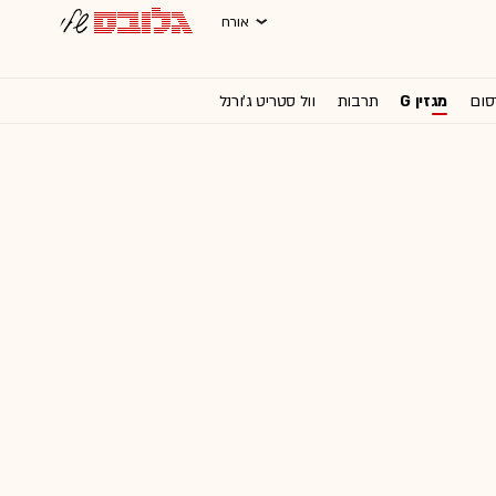
אורח
סום
מגזין G
תרבות
וול סטריט ג'ורנל