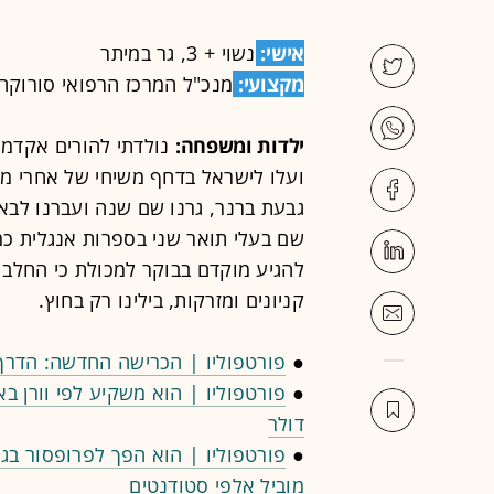
אישי:
נשוי + 3, גר במיתר
מקצועי:
מנכ"ל המרכז הרפואי סורוקה
ילדות ומשפחה:
ועלו לישראל בדחף משיחי של אחרי מל
גבעת ברנר, גרנו שם שנה ועברנו לבאר 
שם בעלי תואר שני בספרות אנגלית כמ
להגיע מוקדם בבוקר למכולת כי החלב ה
קניונים ומזרקות, בילינו רק בחוץ.
●
פורטפוליו | הכרישה החדשה: הדרך של ה
●
דולר
●
מוביל אלפי סטודנטים