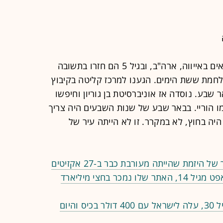
נולדתי להורים אקדמאים באייווה, ארה"ב, ובגיל 5 הם חזרו בתשובה
חמת ששת הימים. הגענו למרכז קליטה בקיבוץ
שבע. נוסדה אז אוניברסיטת בן גוריון וחיפשו
ו הוריי. בבאר שבע של שנות השבעים היה צריך
יה בחוץ, לא במקרר. זו לא הייתה עיר של
יזמת שהייתה מעורבת כבר ב-27 אקזיטים
פורטפוליו | הוא משקיע לפי וורן באפט מגיל 14, האתר שלו נמכר בחצי מיליארד
פורטפוליו | הוא הפך לפרופסור בגיל 30, עלה לישראל עם 400 דולר בכיס והיום