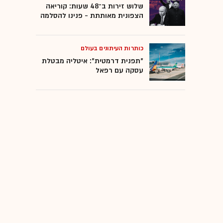
שלוש זירות ב־48 שעות: קוריאה
הצפונית מאותתת - פנינו להסלמה
כותרות העיתונים בעולם
"תפנית דרמטית": איטליה מבטלת
עסקה עם רפאל