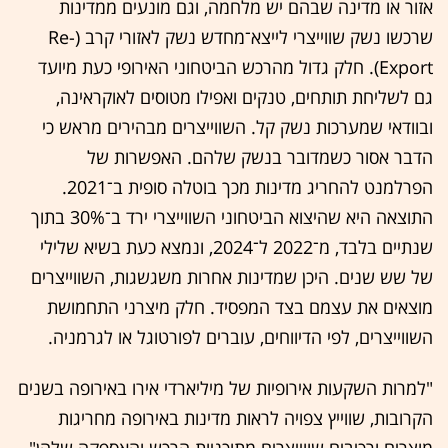
אזור או מדינה שבהם יש מלחמה, וגם מונעים ממדינות
שרכשו נשק שווייצרי לייצא־מחדש נשק לאזורי קרב (Re-
Export). חלק גדול מהרכש הביטחוני האירופי כעת מיועד
גם לשליחת תותחים, טנקים ואפילו מטוסים לאוקראינה,
ובוודאי שמערכות נשק קל. השווייצרים מבהירים מראש כי
הדבר אסור כשמדובר בנשק שלהם. האפשרות של
הפרלמנט להחריג מדינות מכך בוטלה סופית ב־2021.
התוצאה היא שהיצוא הביטחוני השווייצרי ירד ב־30% בתוך
שנתיים בלבד, מ־2022 ל־2024, ונמצא כעת בשיא שלילי
של שש שנים. היכן שמדינות אחרות משגשגות, השווייצרים
מוצאים את עצמם בצד המפסיד. חלק מיצרני התחמושת
השווייצרים, לפי הדיווחים, עוברים לפורטוגל או לגרמניה.
"למרות השקעות אירופיות של מיליארדי אירו באירופה בשנים
הקרובות, שווייץ צפויה לראות מדינות באירופה מחריגות