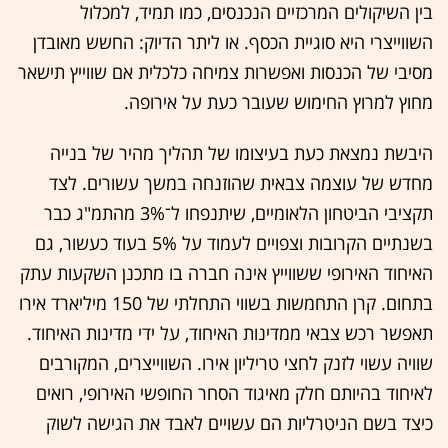
בין השיקולים המרכזיים הנכנסים, כמו תמיד, למכלול
השווייצרי היא סוגיית הכסף. או ליתר הדיוק: החשש מאובדן
מסיבי של הכנסות ואפשרות צמיחה כלכלית אם שווייץ תישאר
מחוץ למרוץ החימוש שעובר כעת על אירופה.
היבשת נמצאת כעת בעיצומו של תהליך מהיר של בנייה
מחדש של עוצמה צבאית שהוזנחה במשך עשורים. לצד
תקציבי הביטחון הלאומיים, שיתנפחו ל־3% מהתמ"ג כבר
בשנתיים הקרובות וצפויים לעמוד על 5% בעוד כעשור, גם
האיחוד האירופי ששווייץ אינה חברה בו מתכנן השקעות עתק
בתחום. קרן התחמשות בשווי התחלתי של 150 מיליארד אירו
תאפשר רכש צבאי ממדינות האיחוד, על ידי מדינות האיחוד.
שוויה עשוי לזנק לחצי טריליון אירו. השווייצרים, המקורבים
לאיחוד בהיותם חלק מאיגוד הסחר החופשי האירופי, רואים
כיצד בשם הניטרליות הם עשויים לאבד את הגישה לשוק