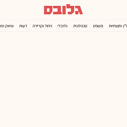
''ן ותשתיות
משפט
טכנולוגיה
גלובלי
ניהול וקריירה
דעות
שיווק ופ