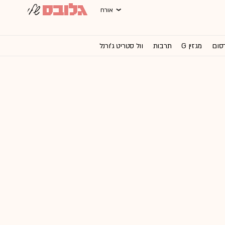
אורח
רסום
מגזין G
תרבות
וול סטריט ג'ורנל