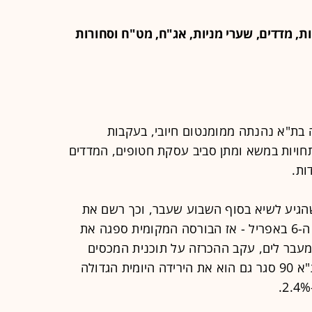
ת, מדדים, שערי מניות, אג"ח, מט"ח וסחורות
בת"א נהנתה ממומנטום חיובי, בעקבות
ויות במשא ומתן סביב עסקת חטופים, המדדים
ות.
חלש בכ-2.3%, לאחר שהגיע לשיא בסוף השבוע שעבר, וכך רשם את
הירידה היומית הגדולה ביותר שלו מאז ה-6 באפריל - אז הבורסה המקומית ספגה את
בר לים, עקב ההכרזה על תוכנית המכסים
האגרסיבית של הנשיא טראמפ. מדד ת"א 90 סגר גם הוא את הירידה היומית הגדולה