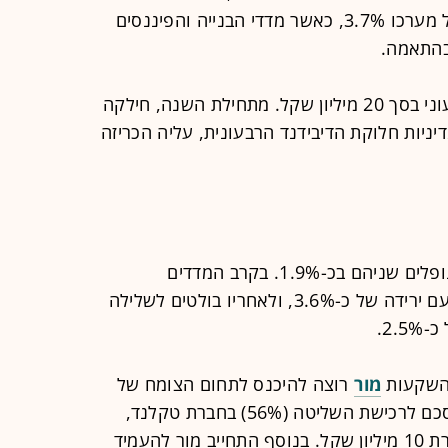
90 נחלש בכ-1.9%. מדד הביטוח משיל מערכו 3.7%, כאשר מדדי הבנייה והפיננסים
הודיעה על חלוקת דיבידנד רבעוני בסך 20 מיליון שקל. מתחילת השנה, חילקה
תחת מדיניות חלוקת הדיבידנד הרבעונית, עליה הכריזה
בשעה זו, מדד ת"א 35 ומדד ת"א 90 נופלים שניהם בכ-1.9%. בקרב המדדים
הענפיים, בולט לשלילה מדד הביטוח, עם ירידה של כ-3.6%, ולאחריו בולטים לשלילה
2..
השקעות
מור
רוצה להיכנס לתחום הצומח של
אשראי חוץ בנקאי, ועושה זאת דרך הסכם לרכישת השליטה (56%) בחברת טקלנד,
בעלת רישיון מורחב למתן אשראי, תמורת 10 מיליון שקל. בנוסף התחייב מור להעמיד