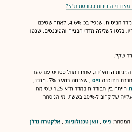
 מאחורי הירידות בבורסת ת"א?
בקרב המדדים הענפיים, בלט לשלילה מדד הביטוח, שנפל בכ-4.6%, לאחר שסיכם
שעבר. אחריו, בלטו לשלילה מדדי הבנייה והפיננסים, שנפו
 המניות הדואליות, שחזרו מוול סטריט עם פער
 חברת התוכנה
נייס
, שצנחה במעל 7%. מנגד,
ת
הייתה בין הבודדות במדד ת"א 125 שסיימה
את היום בטריטוריה חיובית, והשלימה עלייה של קרוב ל-20% בששת ימי המסחר
ם המסחר:
נייס
,
וואן טכנולוגיות
,
אלקטרה נדלן