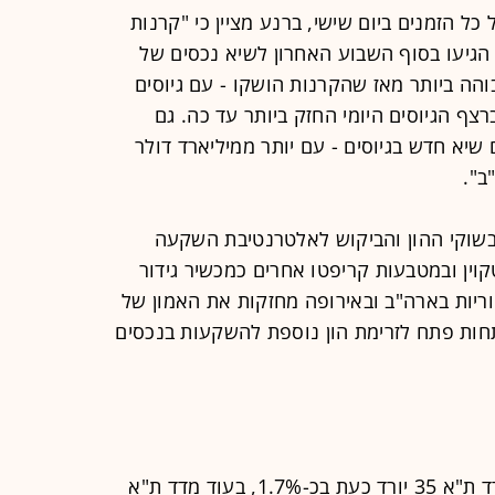
כל הזמנים ביום שישי, ברנע מציין כי "קרנות
בארה"ב הגיעו בסוף השבוע האחרון לשיא נכסים של
מה הגבוהה ביותר מאז שהקרנות הושקו - עם גיוסים
רצף הגיוסים היומי החזק ביותר עד כה. גם
שיא חדש בגיוסים - עם יותר ממיליארד דולר
בשוקי ההון והביקוש לאלטרנטיבת השקעה
קוין ובמטבעות קריפטו אחרים כמכשיר גידור
וריות בארה"ב ובאירופה מחזקות את האמון של
חות פתח לזרימת הון נוספת להשקעות בנכסים
הירידות החדות בתל אביב נמשכות: מדד ת"א 35 יורד כעת בכ-1.7%, בעוד מדד ת"א