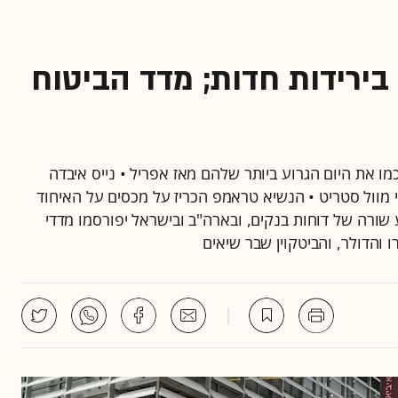
בירידות חדות; מדד הביטוח
מובילים רשמו ירידות חדות של מעל 2%, וסיכמו את היום הגרוע ביותר שלהם מאז אפריל • נייס איבדה
 שלילי מוול סטריט • הנשיא טראמפ הכריז על מכסים על האיחוד
 שורה של דוחות בנקים, ובארה"ב ובישראל יפורסמו מדדי
 והדולר, והביטקוין שבר שיאים