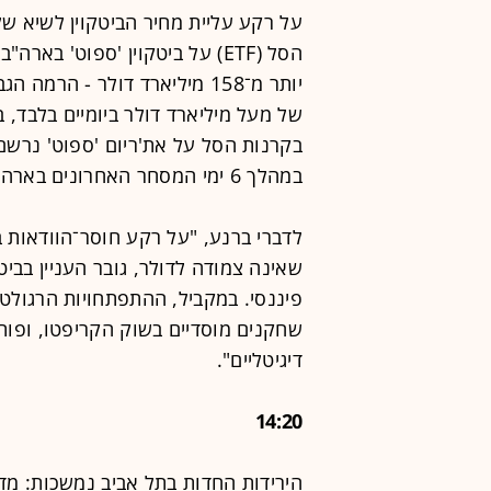
על רקע עליית מחיר הביטקוין לשיא של 
הסל (ETF) על ביטקוין 'ספוט' 
יותר מ־158 מיליארד דולר - הר
של מעל מיליארד דולר ביומיים בלבד, ב
בקרנות הסל על את'ריום 'ספוט' נרשם 
במהלך 6 ימי המסחר האחרונים בארה"ב".
לדברי ברנע, "על רקע חוסר־הוודאות 
שאינה צמודה לדולר, גובר העניין בביט
פיננסי. במקביל, ההתפתחויות הרגולט
שחקנים מוסדיים בשוק הקריפטו, ופות
דיגיטליים".
14:20