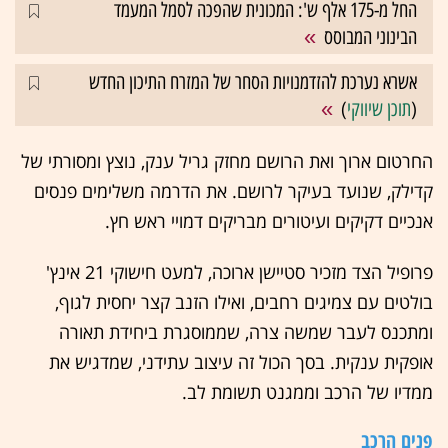
החל מ-175 אלף ש': המכונית שהפכה לסמל המעמד
הבינוני המבוסס
אשרא נערכת להזדמנויות הסחר של המזרח התיכון החדש
(
תוכן שיווקי
)
החרטום ארוך ואת הרושם מחזק גריל ענק, נוצץ ומסורתי של
קדילק, שנועד בעיקר לרושם. את הדרמה משלימים פנסים
אנכיים דקיקים ועיטורים מבריקים דמויי ראש חץ.
פרופיל הצד מזכיר סטיישן ארוכה, למעט חישוקי 21 אינץ'
בולטים עם צמיגים רחבים, ואילו הזנב קצר יחסית לגוף,
ומתכנס לעבר שמשה צרה, שממוסגרת ביחידת תאורה
אופקית ענקית. בסך הכול זה עיצוב עתידני, שמדגיש את
ממדיו של הרכב וממגנט תשומת לב.
פנים הרכב