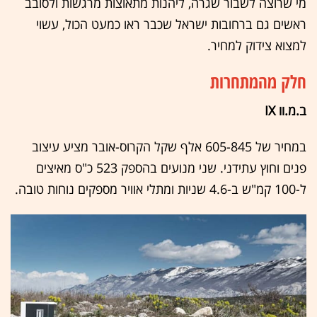
מי שרוצה לשבור שגרה, ליהנות מתאוצות מרגשות ולסובב
ראשים גם ברחובות ישראל שכבר ראו כמעט הכול, עשוי
למצוא צידוק למחיר.
חלק מהמתחרות
ב.מ.וו IX
במחיר של 605-845 אלף שקל הקרוס-אובר מציע עיצוב
פנים וחוץ עתידני. שני מנועים בהספק 523 כ"ס מאיצים
ל-100 קמ"ש ב-4.6 שניות ומתלי אוויר מספקים נוחות טובה.