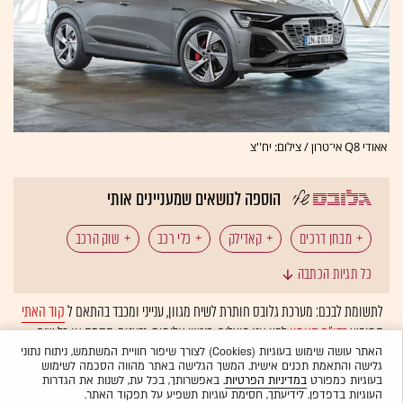
אאודי Q8 אי־טרון / צילום: יח''צ
הוספה לנושאים שמעניינים אותי
מבחן דרכים
קאדילק
כלי רכב
שוק הרכב
כל תגיות הכתבה
מכונית חשמלית
המומלצות
לתשומת לבכם: מערכת גלובס חותרת לשיח מגוון, ענייני ומכבד בהתאם ל
קוד האתי
המופיע
בדו"ח האמון
לפיו אנו פועלים. ביטויי אלימות, גזענות, הסתה או כל שיח
בלתי הולם אחר מסוננים בצורה
אוטומטית
ולא יפורסמו באתר.
האתר עושה שימוש בעוגיות (Cookies) לצורך שיפור חוויית המשתמש, ניתוח נתוני
גלישה והתאמת תכנים אישית. המשך הגלישה באתר מהווה הסכמה לשימוש
בעוגיות כמפורט
במדיניות הפרטיות
. באפשרותך, בכל עת, לשנות את הגדרות
העוגיות בדפדפן. לידיעתך, חסימת עוגיות תשפיע על תפקוד האתר.