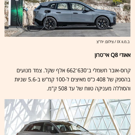
ב.מ.וו IX / צילום: יח''צ
אאודי Q8 אי־טרון
קרוס-אובר חשמלי ב־630־662 אלף שקל. צמד מנועים
בהספק של 408 כ"ס מאיצים ל-100 קמ"ש ב-5.6 שניות
והסוללה מעניקה טווח של עד 508 ק"מ.