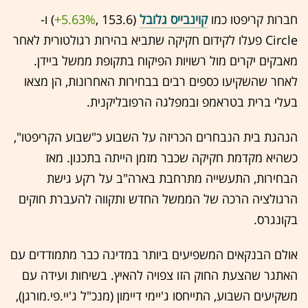
חברות קריפטו כמו
קוינבייס גלובל
(153.6 ,‎
+5.63%
‏) ו-
Circle פעלו לקידום חקיקה שתביא בהירות רגולטורית לאחר
מאבקים יקרים מול רשויות הפיקוח בתקופת ממשל ביידן.
לאחר שהשקיעו כספים רבים בבחירות האחרונות, הן מצאו
בעלי ברית בטראמפ ובמפלגה הרפובליקנית.
הנהגת בית הנבחרים הכריזה על השבוע כ"שבוע הקריפטו",
כשהיא מקדמת חקיקה שכבר מזמן הייתה בתכנון. מאז
הבחירות, התעשייה מתרחבת בארה"ב על רקע גישת
הרגולציה הרכה של הממשל החדש ותקווה להעברת חוקים
בקונגרס.
אולם הבנקאים המשפיעים ביותר במדינה כבר מתמודדים עם
האתגר שהצעת החוק הזו צפויה להאיץ. בשיחות ועידה עם
משקיעים השבוע, התייחסו ג'יימי דיימון (מנכ"ל ג'יי.פי.מורגן),