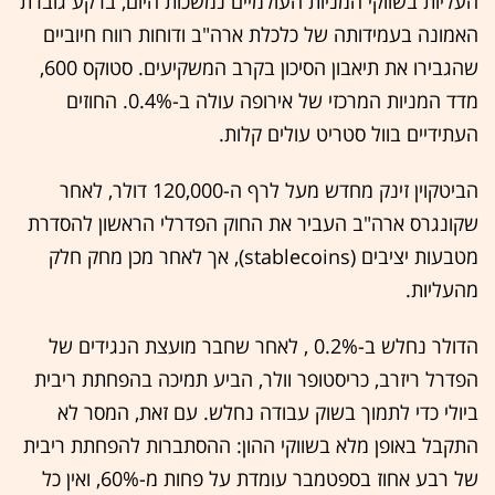
העליות בשווקי המניות העולמיים נמשכות היום, ברקע גוברת
האמונה בעמידותה של כלכלת ארה"ב ודוחות רווח חיוביים
שהגבירו את תיאבון הסיכון בקרב המשקיעים. סטוקס 600,
מדד המניות המרכזי של אירופה עולה ב-0.4%. החוזים
העתידיים בוול סטריט עולים קלות.
הביטקוין זינק מחדש מעל לרף ה-120,000 דולר, לאחר
שקונגרס ארה"ב העביר את החוק הפדרלי הראשון להסדרת
מטבעות יציבים (stablecoins), אך לאחר מכן מחק חלק
מהעליות.
הדולר נחלש ב-0.2% , לאחר שחבר מועצת הנגידים של
הפדרל ריזרב, כריסטופר וולר, הביע תמיכה בהפחתת ריבית
ביולי כדי לתמוך בשוק עבודה נחלש. עם זאת, המסר לא
התקבל באופן מלא בשווקי ההון: ההסתברות להפחתת ריבית
של רבע אחוז בספטמבר עומדת על פחות מ-60%, ואין כל