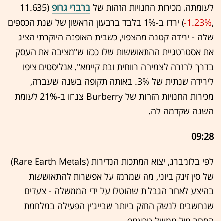
לעומתה, מכירות החנויות הזהות של
ברברי גרופ
(11.635
,‎
-1.23%
‏) ירדו ב-1% בלבד ברבעון הראשון של שנת הכספים
שלה - ירידה קטנה מהצפוי, כשבית האופנה היוקרתי הציג
את אסטרטגיית ההתאוששות שלו ככזו ש"מציבה את העסק
בדרך לחזרה לצמיחה רווחית ובת קיימא". אנליסטים ציפו
לירידה שנתית של 3%. באותה תקופה בשנה שעברה,
מכירות החנויות הזהות של Burberry צנחו ב-21% לעומת
השנה שקדמה לה.
09:28
לפי בלומברג, יצוא המתכות הנדירות (Rare Earth Metals)
של סין זינק ביוני, מה שמרמז על אפשרות להתאוששות
בהיצע לאחר הגבלות שהוטלו על ידי הממשלה - צעדים
שנחשבים לנשק החזק ביותר שבייג'ין הפעילה במלחמת
הסחר מול ממשל טראמפ.