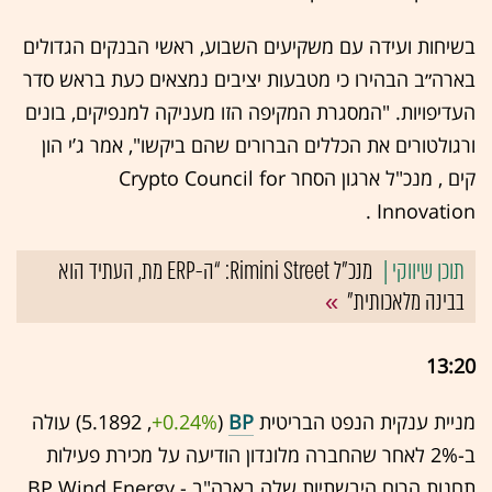
בשיחות ועידה עם משקיעים השבוע, ראשי הבנקים הגדולים
בארה״ב הבהירו כי מטבעות יציבים נמצאים כעת בראש סדר
העדיפויות. "המסגרת המקיפה הזו מעניקה למנפיקים, בונים
ורגולטורים את הכללים הברורים שהם ביקשו", אמר ג’י הון
קים , מנכ"ל ארגון הסחר Crypto Council for
Innovation .
מנכ"ל Rimini Street: “ה-ERP מת, העתיד הוא
בבינה מלאכותית”
13:20
מניית ענקית הנפט הבריטית
BP
(5.1892 ,‎
+0.24%
‏) עולה
ב-2% לאחר שהחברה מלונדון הודיעה על מכירת פעילות
תחנות הרוח היבשתיות שלה בארה"ב - BP Wind Energy