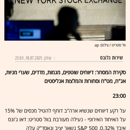
וול סטריט / צילום: ap
שירות גלובס
עודכן: 18.07.2025, 23:03
סקירת המסחר: דיווחים שוטפים, מגמות, מדדים, שערי מניות,
אג"ח, מט"ח וסחורות והמלצות אנליסטים
23:00
על רקע דיווחים שנשיא ארה"ב דוחף להטיל מכסים של 15%
על האיחוד האירופי - נעילה מעורבת בוול סטריט: דאו ג'ונס
איבד 0.32%, S&P 500 נשאר יציב ונאסד"ק עלה