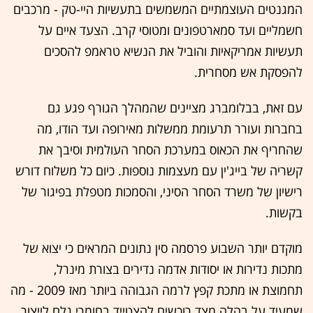
המגנטים העוצמתיים המשמשים בתעשיות היי-טק - מרכבים
חשמליים ועד סמארטפונים ומטוסי קרב. הצעד איים על
תעשיות אמריקאיות והוביל את הנשיא טראמפ להסכים
להפסקת אש מסחרית.
עם זאת, בבלומברג מציינים שהמהלך הגורף פגע גם
בחברות ועורר תרעומת ממשלות מאירופה ועד הודו, מה
שהחריף את הכאוס במערכת הסחר העולמית וסיבך את
קשריה של בייג'ין עם מעצמות נוספות. כיום כל משלוח דורש
רישיון של משרד הסחר הסיני, והסמכות מטפלת בפיגור של
בקשות.
מוקדם יותר השבוע פרסמה סין נתונים המראים כי יצוא של
מתכות נדירות או יסודות אדמה נדירים בצורת מינרל,
תחמוצת או מתכת קפץ לרמה הגבוהה ביותר מאז 2009 - מה
שמעיד על בהלה מצד רוכשים להצטייד בחומרי גלם לייצור