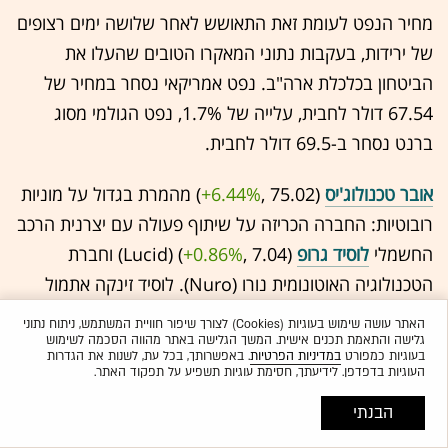
מחיר הנפט לעומת זאת התאושש לאחר שלושה ימים רצופים
של ירידות, בעקבות נתוני המאקרו הטובים שהעלו את
הביטחון בכלכלת ארה"ב. נפט אמריקאי נסחר במחיר של
67.54 דולר לחבית, עלייה של 1.7%, נפט הגולמי מסוג
ברנט נסחר ב-69.5 דולר לחבית.
אובר טכנולוג'יס
(75.02 ,‎
+6.44%
‏) מהמרת בגדול על מוניות
רובוטיות: החברה הכריזה על שיתוף פעולה עם יצרנית הרכב
החשמלי
לוסיד גרופ
(7.04 ,‎
+0.86%
‏) (Lucid) וחברת
הטכנולוגיה האוטונומית נורו (Nuro). לוסיד זינקה אתמול
בכ-30%.
האתר עושה שימוש בעוגיות (Cookies) לצורך שיפור חוויית המשתמש, ניתוח נתוני
גלישה והתאמת תכנים אישית. המשך הגלישה באתר מהווה הסכמה לשימוש
בעוגיות כמפורט
במדיניות הפרטיות
. באפשרותך, בכל עת, לשנות את הגדרות
היום הודיעו שלוש החברות על השקת "תוכנית רובוטקסי
העוגיות בדפדפן. לידיעתך, חסימת עוגיות תשפיע על תפקוד האתר.
פרימיום מהדור הבא ברמה גלובלית", שתפעל בבלעדיות על
הבנתי
פלטפורמת אובר. במסגרת התוכנית, רכב הפנאי החשמלי