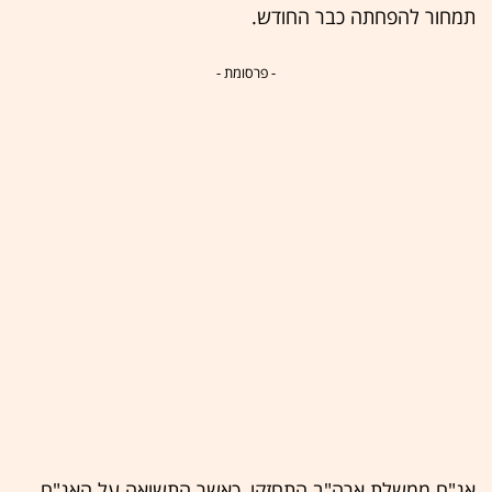
תמחור להפחתה כבר החודש.
- פרסומת -
אג"ח ממשלת ארה"ב התחזקו, כאשר התשואה על האג"ח