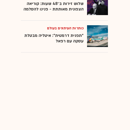
שלוש זירות ב־48 שעות: קוריאה
הצפונית מאותתת - פנינו להסלמה
חברות ממשלתיות
כותרות העיתונים בעולם
רשויות מקומיות
"תפנית דרמטית": איטליה מבטלת
עסקה עם רפאל
טובות הנאה
גלובס עושה סדר
יאח"ה
רכבת ישראל
אל על
קק"ל