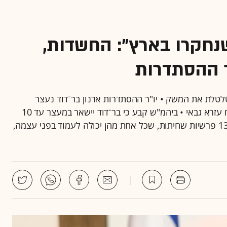
נחקרו בארץ": החשדות,
ר ההסתדרות
לטלת את המשק • יו"ר ההסתדרות ארנון בר־דוד נעצר
בחשד שקיבל לכאורה כסף וטובות הנאה מסוכן הביטוח עזרא גבאי • ביהמ"ש קבע כי בר־דוד יישאר במעצר עד 10
בנובמבר מחשש לשיבוש חקירה • המשטרה: מדובר ב־13 פרשיות שחיתות, שכל אחת מהן יכולה לעמוד בפני עצמה,