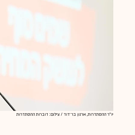
יו''ר ההסתדרות, ארנון בר־דוד / צילום: דוברות ההסתדרות