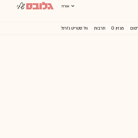
אורח
רסום
מגזין G
תרבות
וול סטריט ג'ורנל