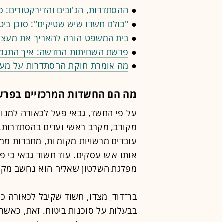
●
ההסתדרות, הג'ובים והדירקטורים:
●
"כולם חשדו שיש שטיקים": סוכן ב
●
בית המשפט הורה להאריך את מעצרו
●
פרשת השחיתות החדשה: איך התגמול
●
מה אומרת חוקת ההסתדרות על מעור
מה הם החשדות המרכזיים בפרש
על־פי החשד, גבאי פעל לכאורה למנות
מקורב, מקרב ראשי ועדים בהסתדרות,
עובדים מרשויות מקומיות, מחברות ממ
אותו איש עסקים. עוד חשוד גבאי כי פ
מפלגת השלטון שאליה הוא נחשב מקו
בר־דוד, מצדו, חשוד שקיבל לכאורה כ
בבעלות על סוכנות ביטוח. זאת, כאשר