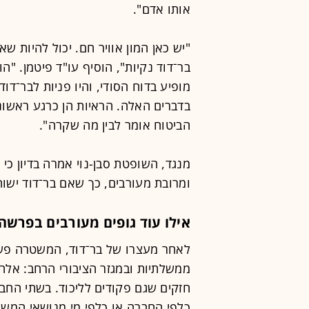
אותו אדם".
"יש כאן המון אוויר חם. יכול להיות ש
בר־דוד נקיות", הוסיף עו"ד פיטמן. "
מופיע בדוח הסודי, והיו פניות לבר־דו
בדברים האלה. הראיות הן כרגע ראשוני
הביטוח אומר לבין מה שקרה".
מנגד, השופטת סבן-נוי אמרה בדיון כי 
ומרובת מעורבים, כך שאם בר־דוד ישו
אילו עוד גופים מעורבים בפרשה
לאחר מעצרו של בר־דוד, המשטרה פשט
ממשלתיות ובמגזר הציבורי הרחב: אלה
חזקים שגם פקודים לליכוד. בשתי החברו
כלפי החברה או כלפי מי מנושאי המש