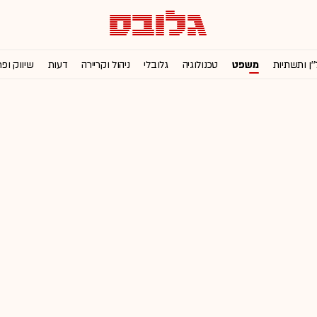
''ן ותשתיות
משפט
טכנולוגיה
גלובלי
ניהול וקריירה
דעות
שיווק ופ