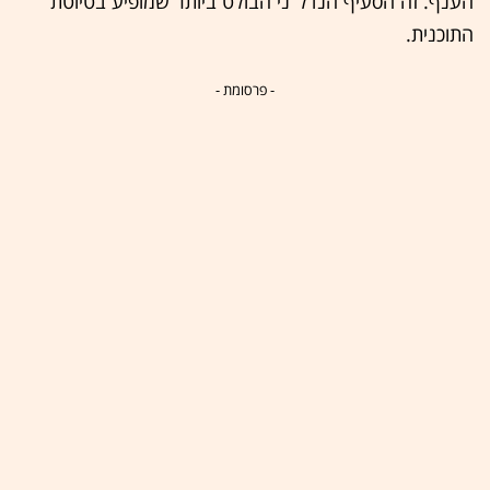
הענף. זה הסעיף הנדל"ני הבולט ביותר שמופיע בטיוטת
התוכנית.
- פרסומת -