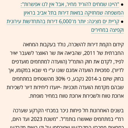
●
"היינו שמחים להוריד מחיר, אבל אין לנו אפשרות":
המשפחה שמחזיקה במאות דירות בתל אביב בראיון
●
קריית ים מציגה: יותר מ־6,000 דירות בהתחדשות עירונית
וקפיצה במחירים
קידום הקמת דירות להשכרה, נולד בעקבות המחאה
החברתית של 2011, שהביאה את שר האוצר לשעבר יאיר
לפיד, לקדם את חוק הותמ"ל (הוועדה למתחמים מועדפים
לדיור). סמכויות הוועדה אמנם שונו ע"י מי שבא במקומו, אך
בחוק שיזם ב-2014 נקבע, כי 30% מהשטחים במתחמים
שבהם מקדמת הוועדה תוכניות -ייועדו ליחידות דיור לשכירות
ארוכת טווח ולשכירות ארוכת טווח במחיר מופחת.
בשנים האחרונות חל פיחות ניכר במכרזי הקרקע שערכה
רמ"י במתחמים שאושרו בותמ"ל. "משנת 2023 ועד היום,
כמחצית ממכרזי המקרקעין שפורסמו על ידי רשות מקרקעי