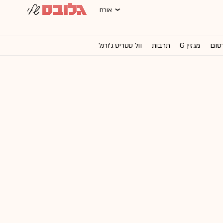
אורח
רסום
מגזין G
תרבות
וול סטריט ג'ורנל