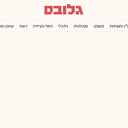
''ן ותשתיות
משפט
טכנולוגיה
גלובלי
ניהול וקריירה
דעות
שיווק ופ