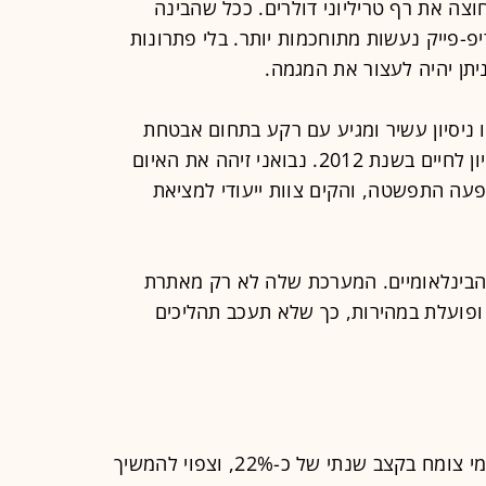
צה את רף טריליוני דולרים. ככל שהבינה
-פייק נעשות מתוחכמות יותר. בלי פתרונות
ניתן יהיה לעצור את המגמה.
ו ניסיון עשיר ומגיע עם רקע בתחום אבטחת
המידע במיקרוסופט, וזכה בפרס הטכניון לחיים בשנת 2012. נבואני זיהה את האיום
עה התפשטה, והקים צוות ייעודי למציאת
הבינלאומיים. המערכת שלה לא רק מאתרת
י ופועלת במהירות, כך שלא תעכב תהליכים
נכון להיום, שוק הזיהוי הביומטרי העולמי צומח בקצב שנתי של כ-22%, וצפוי להמשיך