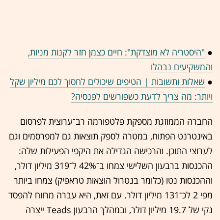
●
"היסטריה לא מוצדקת": חיים כצמן חזר לקנות מניות,
והמשקיעים נבהלו
●
שאלות ותשובות | הטיפים שיכולים לחסוך לכם מיליון שקל
ויותר: מה צריך לדעת כשפורשים לפנסיה?
החברה הממוזגת מספקת פלטפורמה רב־ערוצית לפרסום
באינטרנט הפתוח, במטרה לספק תוצאות גם למפרסמים וגם
לערוצי התוכן. והרכישה הגדילה את היקפי הפעילות שלה:
ההכנסות ברבעון השלישי צמחו ב־42% ל־319 מיליון דולר,
וההכנסות נטו (כלומר בנטרול הוצאות טראפיק) צמחו ביותר
מפי 2 לכ־131 מיליון דולר. עם זאת, היא עברה מרווח להפסד
נקי של 19.7 מיליון דולר, ובמהלך הרבעון Teads ייצרה