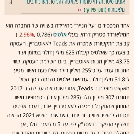
אוניברסיטת תל-חי פותחת פקולטה להנדסת מערכות בינה
מלאכותית (
תוכן שיווקי
)
אחד המפסידים "על הנייר" מהירידה בשוויה של החברה הוא
המיליארדר פטריק דרהי, בעלי
אלטיס
(0.786 ,‎
-2.96%
‏) -
קבוצת התקשורת שמכרה את Teads לאאוטבריין. העסקה
בוצעה כך שאלטיס קיבלה 625 מיליון דולר במזומן ועוד
43.75 מיליון מניות אאוטבריין. ביום השלמת העסקה, שווי
המניות עמד על כ־255 מיליון דולר ואילו כעת השווי מגיע
ל־31.8 מיליון דולר. עם זאת, אלטיס נהנתה בסך הכול
מאקזיט מוצלח ב־Teads, אחרי שנרכשה על־ידה ב־2017
תמורת 307 מיליון דולר (285 מיליון אירו) - כמחצית משווי
המזומן שהתקבל במכירה לאאוטבריין. אגב, בעבר אלטיס
תכננה להשיג שווי גבוה יותר, כשבשנת השיא 2021 הגישה
תשקיף הנפקה בנאסד"ק לפי עד 5 מיליארד דולר, אך
המהלך בוטל. בעלי מניות נוספים, לפי דיווחים מהחודשים