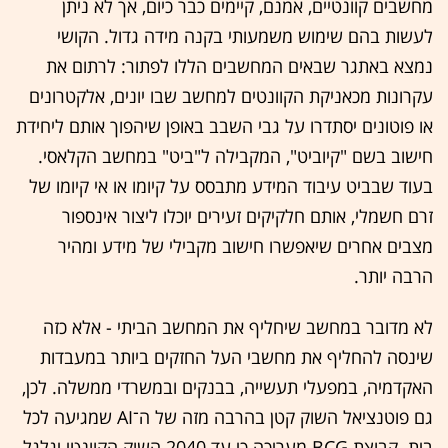
מחשבים קוונטיים, אמנם, קיימים כבר כיום, אך לא ניתן
לעשות בהם שימוש משמעותי בקנה מידה גדול. הקושי
נמצא באתגר שבאים המחשבים הללו לפתור: לרתום את
עקרונות מכאניקת הקוונטים למחשב שבו יונים, אלקטרונים
או פוטונים יסתדרו על גבי השבב באופן שיהפוך אותם ליחידת
חישוב בשם "קיוביט", המקבילה ל"ביט" במחשב הקלאסי.
בעוד שבביט עיבוד המידע מתבסס על קיומו או אי קיומו של
זרם חשמלי, אותם חלקיקים זעירים יוכלו ליצור אינספור
מצבים אחרים שיאפשרו חישוב מקבילי של מידע ומהיר
הרבה יותר.
לא מדובר במחשב שיחליף את המחשב הביתי - אלא כזה
שינסה להחליף את מחשבי העל החזקים ביותר במעבדות
האקדמיה, במפעלי תעשייה, בבנקים ובמשרדי ממשלה. לכן,
גם פוטנציאל השוק קטן בהרבה מזה של ה־AI שמגיעה לכל
בית. קבוצת BCG מעריכה כי עד 2040 השוק הקוונטי יגלגל