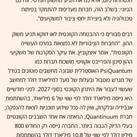
הגיוני: בשלב הזה, חברות מעדיפות להתמקד בפיתוח
טכנולוגיה ולא ביצירת יחסי ציבור למשקיעים".
רבים סבורים כי ההבטחה הקוונטית לאו דווקא תגיע משוק
ההון. "החברות הציבוריות לא נמצאות במרכז העשייה
הקוונטית", אומר איצקוביץ. את עיקר הסקרנות של משקיעי
ההון סיכון והפרייבט אקוויטי מושכות חברות כמו
PsiQuantum האוסטרלית שבונה מחשבים פוטונים בגודל
של מגרש פוטבול ובעלות של מעל למיליארד דולר למחשב
שעשוי לעבור את היתרון הקוונטי בסוף 2027. לפני חודשיים
היא גייסה מיליארד דולר לפי שווי של 6 מיליארד, בהשתתפות
אנבידיה ובלקרוק, ואין לה ככל שידוע תוכניות לצאת להנפקה;
חברת Quantinuum, הראתה את אחד השבבים הקוונטיים
בעלי הדיוק הגבוה ביותר. החברה גייסה רק החודש 800
מיליון דולר לפי שווי של 10.8 מיליארד דולר בהשתתפות