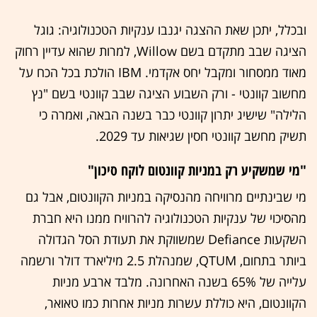
ובכלל, יתכן שאת ההצגה יגנבו ענקיות הטכנולוגיה: גוגל
הציגה שבב מתקדם בשם Willow, למרות שהוא עדיין רחוק
מאוד ממסחור ומקבל יחס אקדמי. IBM הולכת בכל הכח על
מחשוב קוונטי - ורק השבוע הציגה שבב קוונטי בשם "נץ
הלילה" שישיג יתרון קוונטי כבר בשנה הבאה, ואמרה כי
תשיק מחשב קוונטי חסין שגיאות עד 2029.
"מי שמשקיע רק במניות קוונטום לוקח סיכון"
מי שבינתיים מרוויחה מהנסיקה במניות הקוונטום, אבל גם
מהסיכוי של ענקיות הטכנולוגיה להרוויח ממנו היא חברת
השקעות Defiance שמשווקת את תעודת הסל הגדולה
ביותר בתחום, QTUM, שמנהלת 2.5 מיליארד דולר ורשמה
עלייה של 65% בשנה האחרונה. מלבד ארבע מניות
הקוונטום, היא כוללת עשרות מניות אחרות כמו טאואר,