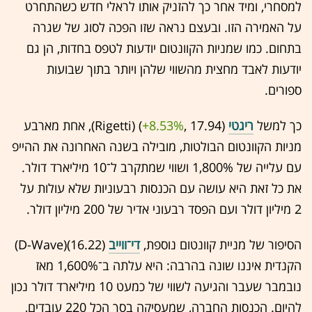
למסחרי, ומיד אחר כך להזניק אותו לראלי חדש כשהתחרט
על האמירה הזו. ובעצם נראה שזו הפכה לסוג של שגרה
בתחום. כמו שמניות הקוונטום יודעות לטפס בחדות, הן גם
יודעות לאבד מחצית מהשווי שלהן ויותר בתוך שבועות
ספורים.
כך למשל
ריגטי
(17.94 ,‎
+8.53%
‏) (Rigetti), אחת מארבע
מניות הקוונטום הבולטות, מובילה בשנה האחרונה את ההייפ
עם עלייה של 1,800% ושווי שמתקרב ל־10 מיליארד דולר.
את כל זאת היא עושה עם הכנסות רבעוניות שלא עולות על
2 מיליון דולר ועם הפסד רבעוני אדיר של 200 מיליון דולר.
הסיפור של מניית קוונטום נוספת,
די־ווייב
(16.22)(D-Wave)
הקנדית איננו שונה בהרבה: היא עלתה ב־1,600% מאז
נובמבר שעבר והגיעה לשווי של כמעט 10 מיליארד דולר נכון
להיום. הכנסות החברה, שמעסיקה בסך הכל 220 עובדים,