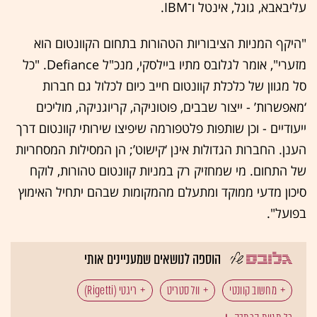
עליבאבא, גוגל, אינטל ו־IBM.
"היקף המניות הציבוריות הטהורות בתחום הקוונטום הוא
מזערי", אומר לגלובס מתיו ביילסקי, מנכ"ל Defiance. "כל
סל מגוון של כלכלת קוונטום חייב כיום לכלול גם חברות
‘מאפשרות’ - ייצור שבבים, פוטוניקה, קריוגניקה, מוליכים
ייעודיים - וכן שותפות פלטפורמה שיפיצו שירותי קוונטום דרך
הענן. החברות הגדולות אינן ‘קישוט’; הן המסילות המסחריות
של התחום. מי שמחזיק רק במניות קוונטום טהורות, לוקח
סיכון מדעי ממוקד ומתעלם מהמקומות שבהם יתחיל האימוץ
בפועל".
הוספה לנושאים שמעניינים אותי
מחשוב קוונטי
וול סטריט
ריגטי (Rigetti)