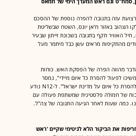
ברצועת עזה בתגובה להפרה נוספת של ההסכם
קו הצהוב באזור ח'אן יונס, השטח שבשליטת
 חיל האוויר תקף בתגובה בשכונת זייתון שבעיר
עודים מהתקיפות מראים עשן כבד מיתמר מעל
 "הדבר מהווה הפרה של הפסקת האש. כוחות
שיכו לפעול להסרת כל איום מיידי", נמסר
מצה"ל. "צה"ל ימשיך לפעול בעוצמה להסרת כל איום על מדינת ישראל". ל-N12 נודע
 כוח של חמולה פלסטינית שמשתפת פעולה עם
נו. כמה שעות לאחר הגיעה התגובה של צה"ל.
ם בחריפות את הביקור הלא לגיטימי שקיים 'ראש