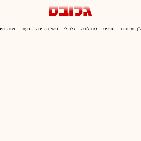
''ן ותשתיות
משפט
טכנולוגיה
גלובלי
ניהול וקריירה
דעות
שיווק ופ