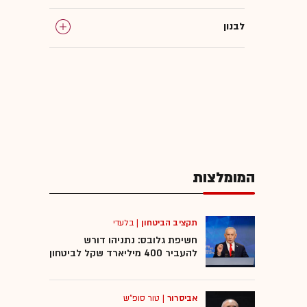
לבנון
רצועת עזה
חטופים
צה"ל
המומלצות
סטיב וויטקוף
איראן
תקציב הביטחון
|
בלעדי
חשיפת גלובס: נתניהו דורש
להעביר 400 מיליארד שקל לביטחון
ערב הסעודית
אביסרור
|
טור סופ"ש
סוריה