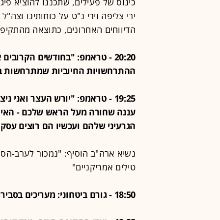
כינוס של פעילים, שתכננו להוציא פיג
ירי צליפה וירי נ"ט על כוחותינו וצה"
הדיווחים האחרונים, כתוצאה מהתקיפה יש כ-20
20:20 - טראמפ: "בחודשים הקרוב
ההתרחשויות החיוביות שמתרחשות במ
19:25 - טראמפ: "יורש העצר ואני 
עננה שחורה מעל הראש שלכם - האיום
הגרעיני שלהם ועכשיו הם רוצים עסק
טילים אמריקניים"
18:50 - גורם ביטחוני: מעריכים בסבירות גבוהה - יעדי התקיפה בעזה חוסלו