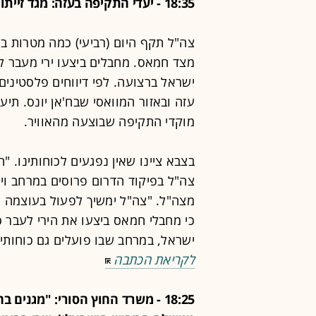
18:35 - יעדי התקיפה בעזה: מגד זייתון, סמח"ט וגם ראש המערך הימי של חמאס
צה"ל תקף היום (רביעי) כמה מטרות 
מצד חמאס. מחבלים ביצעו ירי מעבר ל
ישראל ברצועה. לפי דיווחים פלסטינים,
עזה ובאזור המוואסי שבח'אן יונס. תי
מוקדי התקיפה שבוצעה מהאוויר.
בצבא ציינו שאין נפגעים לכוחותינו.
צה"ל בפיקוד הדרום פרוסים במרחב וימ
כי מחבלי חמאס ביצעו את הירי לעבר
ישראל, במרחב שבו פועלים גם כוחותי
לקריאת הכתבה
18:25 - משרד החוץ הסורי: "מגני