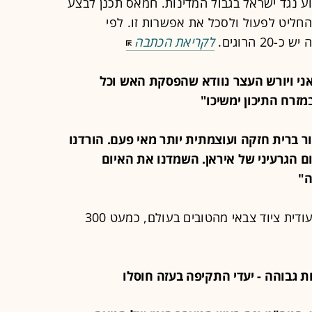
וע נגד ישראל בגבול המדינות. חמאס תכנן לבצע
ל החליט לפעול ולסכל את אפשרות זו. לפי
 הרוגים.
לקריאת הכתבה
ים אני ויורש העצר נוודא שהפסקת האש וכל
זרח התיכון ימשיכו"
ניצור ברית חזקה ועוצמתית יותר מאי פעם. הורדנו
 הגרעיני של איראן. השמדנו את האיום
ה"
נשיא ארה"ב הוסיף: "נמכור לערב-הסעודית ציוד צבאי מהטובים בעולם, כמעט 300