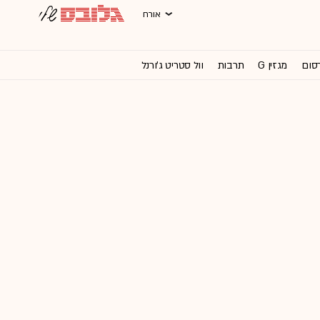
אורח
רסום
מגזין G
תרבות
וול סטריט ג'ורנל