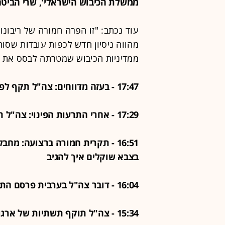
ממשלת הכיבוש הישראלי', שרי הביטחו
עוד נכתב: "זו הפרה חמורה של ריבונו
מהווה ניסיון חדש לכפות עובדות שסו
ממדיניות הכיבוש שמטרתה לבסס את ת
17:47 - בעזה מדווחים: צה"ל תקף לפני זמן קצר במוואסי בח'אן יונס
17:29 - אחרי התרעות הפינוי: צה"ל תוקף בדרום לבנון
16:51 - תקרית חמורה ברצועה: מח
בצבא שוקלים איך להגיב
16:04 - דובר צה"ל בערבית פרסם התרעות פינוי לשני מבנים נוספים בדרום לבנון
15:34 - צה"ל תוקף תשתיות של ארגון הטרור חיזבאללה בדרום לבנון