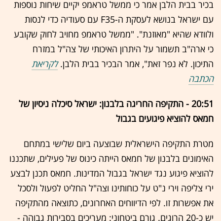
בכיר בבית הלבן אמר כי ממשל טראמפ יקיים שיחות נוספות
עם ישראל בנושא לעסקת ה-F35 עם סעודיה כדי לנסות
ולוודא שהיא "מאוזנת". "ממשל טראמפ מחויב לחוק שקובע
כי ארה"ב תשמור על היתרון האיכותי של צה"ל במזרח
התיכון. לא נפר זאת", אמר הבכיר בבית הלבן.
לקריאת
הכתבה
20:51 - התקיפה החריגה בלבנון: ישראל סיכלה ניסיון של
חמאס להוציא פיגועים בגבול
מטרת התקיפה הישראלית שבוצעה ביום שלישי במתחם
האימונים בלבנון של חמאס הייתה כינוס של פעילים, שתכננו
להוציא פיגוע נגד ישראל בגבול המדינות. חמאס תכנן לבצע
ירי צליפה וירי נ"ט על כוחותינו וצה"ל החליט לפעול ולסכל
את אפשרות זו. לפי הדיווחים האחרונים, כתוצאה מהתקיפה
יש כ-20 הרוגים. גורם ביטחוני: מעריכים בסבירות גבוהה -