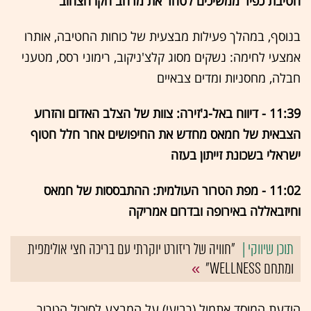
חטיבת כפיר ממשיכים לטהר את מרחב הקו הצהוב
בנוסף, במהלך פעילות מבצעית של כוחות החטיבה, אותרו
אמצעי לחימה: נשקים מסוג קלצ'ניקוב, רימוני רסס, מטעני
חבלה, מחסניות ומדים צבאיים
11:39 - דיווח באל-ג'זירה: צוות של הצלב האדום והזרוע
הצבאית של חמאס מחדש את החיפושים אחר חלל חטוף
ישראלי בשכונת זייתון בעזה
11:02 - מפת הטרור העולמית: ההתבססות של חמאס
וחיזבאללה באירופה ובדרום אמריקה
"חוויה של ריזורט יוקרתי עם בריכה חצי אולימפית
ומתחם WELLNESS"
הודעת המוסד אתמול (רביעי) על המבצע לסיכול הטרור