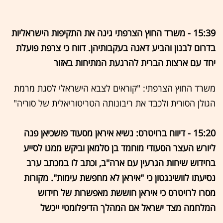
15:39 - משרד החוץ הצרפתי גינה את התקיפות הישראליות
בדרום לבנון והביע דאגה בעקבותיהן. דווח כי צרפת פועלת
יחד עם ארצות הברית להרגעת המתיחות באזור
משרד החוץ הצרפתי: "קוראים לצבא הישראלי לסגת מרמת
הגולן הסורית ולכבד את ריבונותה הטריטוריאלית של סוריה"
15:20 - דיווח ברויטרס: נשיא איראן מסעוד פזשכיאן פנה
ליורש העצר הסעודי מוחמד בן סלמאן וביקש ממנו לסייע
בחידוש שיחות הגרעין עם ארה"ב, וכתב לו במכתב ערב
נסיעתו לוושינגטון כי "איראן לא מחפשת עימות". מקורות
מסרו לרויטרס כי איראן חוששת מאפשרות של חידוש
המלחמה מצד ישראל אם המהלך הדיפלומטי ייכשל