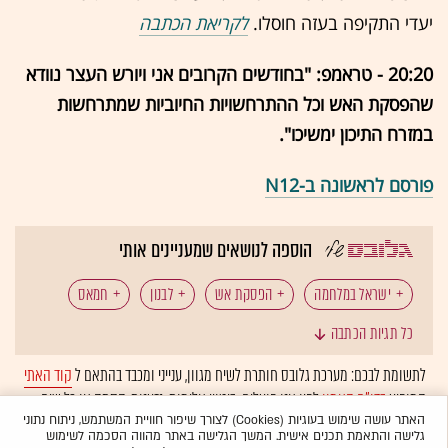
יעדי התקיפה בעזה חוסלו.
לקריאת הכתבה
20:20 - טראמפ: "בחודשים הקרובים אני ויורש העצר נוודא
שהפסקת האש וכל ההתרחשויות החיוביות שמתרחשות
במזרח התיכון ימשיכו".
פורסם לראשונה ב-N12
הוספה לנושאים שמעניינים אותי
ישראל במלחמה
הפסקת אש
לבנון
חמאס
כל תגיות הכתבה
רצועת עזה
חטופים
צה"ל
חיזבאללה
לתשומת לבכם: מערכת גלובס חותרת לשיח מגוון, ענייני ומכבד בהתאם ל
קוד האתי
המופיע
בדו"ח האמון
לפיו אנו פועלים. ביטויי אלימות, גזענות, הסתה או כל שיח
בלתי הולם אחר מסוננים בצורה
אוטומטית
ולא יפורסמו באתר.
האתר עושה שימוש בעוגיות (Cookies) לצורך שיפור חוויית המשתמש, ניתוח נתוני
גלישה והתאמת תכנים אישית. המשך הגלישה באתר מהווה הסכמה לשימוש