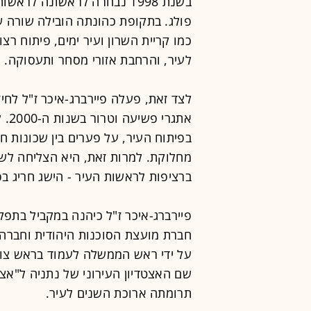
בשנת 1998 נבחרה לראשונה ל
פולג. בתקופת כהונתה הובילה שורה ש
כמו קריית השרון ועיר ימים, פיתוח ר
לעיר, והרחבת אזורי מסחר ותעסוקה.
לצד זאת, פעלה פיירברג-איכר ז"ל לחי
אתג
בפיתוח העיר, על פערים בין שכונות ח
מחלוקת. למרות זאת, היא הצליחה לש
ברציפות לראשות העיר - הישג חריג בפ
פיירברג-איכר ז"ל כיהנה במקביל בתפקי
שם האצטדיון העירוני של נתניה ל"אצט
תרומתה ארוכת השנים לעיר.