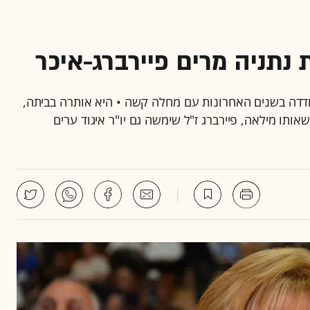
נתניה מרים פיירברג-איכר
כראש העיר יותר מ-26 שנים, והתמודדה בשנים האחרונות עם מחלה קשה • היא אותרה בביתה,
תו מילאה, פיירברג ז"ל שימשה גם יו"ר איגוד ערים