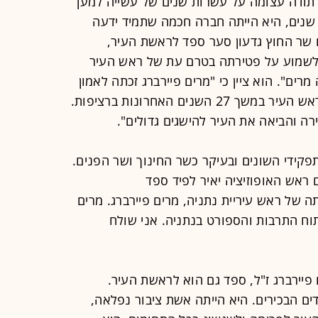
 תודה עצומה על עשרות שנים של עשייה למען
שנים, היא הייתה חברה חכמה שתמיד ידעה
 שר החוץ גדעון סער ספד לראשת העיר,
 לשמוע על פטירתה בטרם עת של ראש העיר
מרים". הוא ציין כי "‏מרים פיירברג זכתה לאמון
תושבי עירה פעם אחר פעם וכיהנה כראש העיר במשך 27 השנים האחרונות ברציפות.
ה והביאה את העיר להישגים גדולים".
תפקידי השונים ובעיקר כשר החינוך ושר הפנים.
 ראש האופוזיציה יאיר לפיד ספד
ה של ראש עיריית נתניה, מרים פיירברג. מרים
וח התרבות והספורט בנתניה. אני שולח
פיירברג ז"ל, ספד גם הוא לראשת העיר.
ה בכל התפקידים הבכירים. היא הייתה אשת ציבור נפלאה,