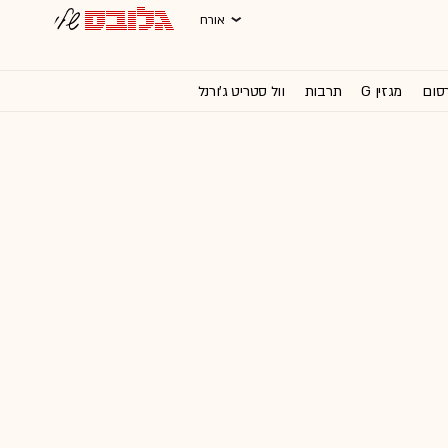
אורח
רסום
מגזין G
תרבות
וול סטריט ג'ורנל