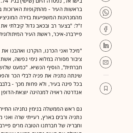
בי
בראשות העיר - מהתקופות הארוכות בי
מהמנהיגות המשפיעות בזירה המוניציפ
ז"ל: "בצער רב ובכאב גדול קיבלתי א
פיירברג-איכר, ראשת העיר המיתולוגית
"מיכל ואני הכרנו, הוקרנו ואהבנו את
ציבור מסורה במלוא נימי נפשה, אשת ב
חברתית", הוסיף הנשיא. "כמעט שלוש
שינתה נתניה את פניה לבלי הכר והפכ
בכל פינה בעיר, ולא פחות מכך - בלבב
אנדרטה ראויה למנהיגה יוצאת-הדופן 
גם ראש הממשלה בנימין נתניהו התייח
נתניה ורבים בארץ, רעייתי שרה ואנ
וחבריה של חברתנו הטובה מרים פיירבר