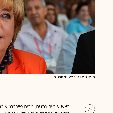
מרים פיירברג / צילום: תמר מצפי
ראש עיריית נתניה, מרים פיירברג-איכר