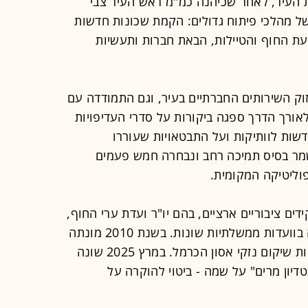
ראשות העיר, לאחר שכיהנה כמ"מ ראש העיר צבי
ל מהלכי פיתוח גדולים: הקמת שכונות חדשות
צועת החוף והטיילות, הבאת חברות ותעשיות
זוק השירותים החברתיים בעיר, וגם התמודדה עם
רי פשיעה וטרור בשנות ה-2000. לאורך הדרך ספגה ביקורות על סדרי העדיפויות
דשות לוותיקות ועל התבטאויות שעוררו
מר בסיס תמיכה רחב ונבחרה חמש פעמים
וליטיקה המקומית.
דים ציבוריים ארציים, בהם יו"ר ועדת ערי החוף,
חברת מועצת הסוכנות היהודית וחברה בוועדות ממשלתיות שונות. בשנת 2010 מונתה
על ידי ראש הממשלה לעמוד בראש צוות שיקום נזקי אסון הכרמל. במרץ 2025 שונה
דיון מרים" על שמה - ביטוי להוקרה על