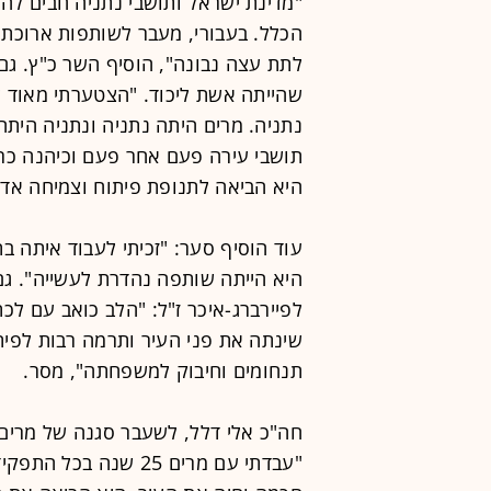
"מדינת ישראל ותושבי נתניה חבים לה
הכלל. בעבורי, מעבר לשותפות ארוכת 
לתת עצה נבונה", הוסיף השר כ"ץ. גם
שהייתה אשת ליכוד. "הצטערתי מאוד
נתניה. ‏מרים היתה נתניה ונתניה היתה 
היא הביאה לתנופת פיתוח וצמיחה אדיר
עוד הוסיף סער: "‏זכיתי לעבוד איתה ב
היא הייתה שותפה נהדרת לעשייה". גם
לפיירברג-איכר ז"ל: "הלב כואב עם לכת
שינתה את פני העיר ותרמה רבות לפית
תנחומים וחיבוק למשפחתה", מסר.
חה"כ אלי דלל, לשעבר סגנה של מרים 
"עבדתי עם מרים 25 שנ