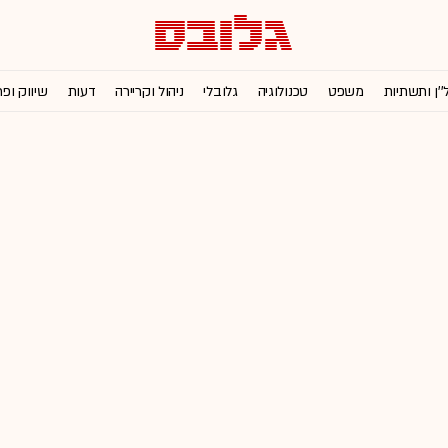
''ן ותשתיות
משפט
טכנולוגיה
גלובלי
ניהול וקריירה
דעות
שיווק ופ