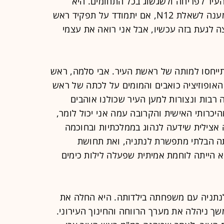
עיר לפריחה ולשגשוג בכל התחומים. היא
הייתה ראש העירייה הטובה ביותר". במענה לשאלת N12, אם יתמודד על תפקיד ראש
צה לגעת בזה עכשיו, אבל אני רואה את עצמי
תייחסו למותה של ראשת העיר. אבי סלמה, ראש
י האופוזיציה כואבים והמומים על לכתה של ראש
רבות ונצורות למען העיר שכולנו אוהבים
יכרותי האישית והקרובה עמה אני יכול לומר,
אצילית שידעה לנהוג בממלכתיות ובחוכמה
ותה הבלתי מתפשרת לנתניה, ואת תחושת
א הייתה לוחמת אמיתית שפעלה לילות כימים
 לנתניה עם משפחתה בילדותה. היא החלה את
שך ניהלה את מערך הרווחה והחינוך העירוני.