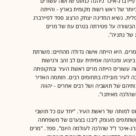
שראל, נפטרה היום (שישי) בגיל 74. פיירברג-איכר כיהנה כמעט שלושה עשורים
ותר של ראש רשות מקומית בארץ - והייתה
לית. נשיא המדינה יצחק הרצוג ספד לפיירברג
ת הבשורה על פטירתה בטרם עת של מרים
 של נתניה".
 מרים. היא הייתה אישה גדולה מהחיים: משרתת
יצוע ומנהיגה אמיתית עם לב זהב ורגישות
ה עשורים הייתה מרים ראשת העיר ובתקופתה
ה לעיר מובילה בתחומים רבים. חותמה האדיר
ותיהם של תושביה ושל רבים אחרים - יהווה
שהלכה מאיתנו".
ס למותה של ראשת העיר. "יחד עם כל תושבי
י משתתפים מעומק ליבנו בצערם של משפחתה
ג-איכר ז"ל שהלכה לעולמה היום", ספד. "מרים