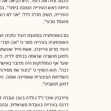
חכמה וחיה את העיר. היא הביאה את ה
העירייה, השיב חה"כ דלל: "אני לא רו
מועמד טבעי".
גם באופוזיציה במועצת העיר נתניה ה
האופוזיציה בעירייה מסר כי "אנו חבר
העיר מרים פרייברג. אשת חייל שעשתה 
ולמען תושביה שראתה בכולם ילדיה. מה
שעל אף המחלוקות היה מדובר באישה 
רבה". הוא הוסיף כי "נזכור את מסיר
השליחות הציבורית שאפיינה אותה. הי
למען תושביה".
פיירברג-איכר ז"ל נולדה בעכו ועברה
דרכה בעירייה כעובדת סוציאלית, ובהמ