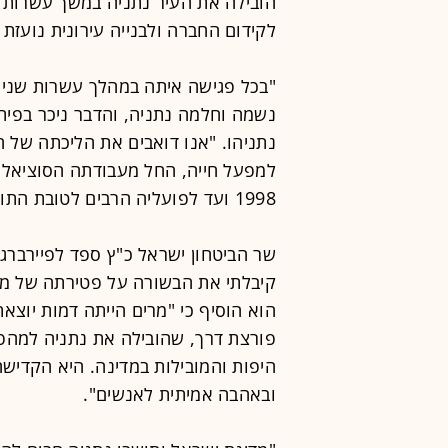
הובילה את העיר נתניה במשך עשרות ש
לקידום החברה ולבנייה עירונית נועזת 
"בכל פגישה איתה במהלך עשרות שנים,
נשמה וחלמה נתניה, והדבר ניכר בפי
נתניהו. "אנו דואבים את הליכתה של ח
למפעל חייה, החל מעבודתה הסוציאלית
1998 ועד לפועליה הרבים לטובת התושבים".
שר הביטחון ישראל כ"ץ ספד לפיירברג-א
קיבלתי את הבשורה על פטירתה של מרים
הוא הוסיף כי "מרים הייתה דמות יוצא
פורצת דרך, שהובילה את נתניה למה
היפות והמובילות במדינה. היא הקדישה
ובאהבה אמיתית לאנשים".