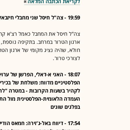
לקריאת הכתבה המלאה
19:59 - צה"ל חיסל שני מחבלי חיזבאללה בדרום לבנון
צה"ל חיסל את המחבל כאמל רצ'א קרנ
ארגון הטרור במרחב. בתקיפה נוספת,
חולא, שהיה נציג מקומי של ארגון הט
לצורכי טרור.
18:07 - האני א-דאלי, הפרשן של ער
הפלסטיניים מדווח: משלחת של בכירי
לקהיר בשעות הקרובות - במטרה "לת
העמדה הלאומית-הפלסטינית מול התוכ
בפלגים שונים
17:54 - דיווח באל-ג'זירה: חמאס