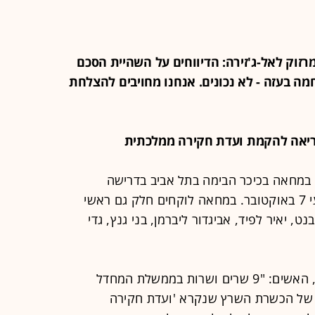
ו מרזוק לאל-ג'זירה: הדיווחים על השהיית הסכם
 בעזה - לא נכונים. אנחנו מחויבים להצלחת
במחאה בכיכר הבימה בתל אביב בדרישה
להקמת ועדת חקירה ממלכתית לאירועי 7 באוקטובר. במחאה לוקחים חלק גם ראשי
ט, יאיר לפיד, אביגדור ליברמן, בני גנץ, גדי
השר לשעבר יזהר שי, אביו של ירון ז"ל, האשים: "9 שרים ושרות בממשלת המחדל
 של הכשרת השרץ שנקרא 'ועדת חקירה