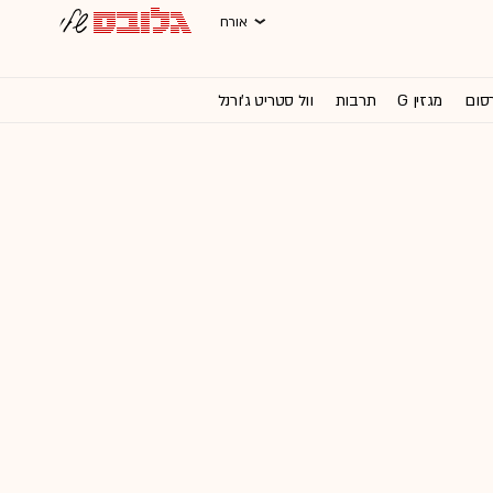
אורח
רסום
מגזין G
תרבות
וול סטריט ג'ורנל