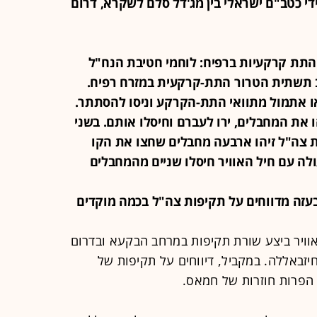
קף בידי כטב"ם ישראלי בין מג'דל סלם לשקרא, דרום
תת קרקעיות ברפיח: לוחמי חטיבת הנח"ל
 תשתית הטרור התת-קרקעית במזרח רפיח.
ו אתמול מתוואי התת-הקרקע וניסו להסתתר.
 את המחבלים, ירו לעברם וחיסלו אותם. בשני
ות צה"ל זיהו ארבעה מחבלים שחצו את הקו
לה עם חיל האוויר חיסלו שניים מהמחבלים
אוויר ביצע שורת תקיפות במרחב הבקעא ובדרום
יזבאללה. במקביל, דיווחים על תקיפות של
הפרות חוזרות של חמאס.