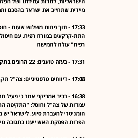
הישראליות, למרות עמידתו ושל הפלג
מיידית שתחייב את ישראל בהסכם ות
17:33 - תוך פחות משלוש שעות - 
התת-קרקעים במזרח רפיח. עם חיסול ז
רפיח" עולה לחמישה
17:31 - בעזה טוענים: 22 הרוגים בתקיפות ברצועה
17:08 - דיווחים פלסטיניים: צה"ל תקף בשכונת נצר בעיר עזה
16:38 - בכיר אמריקני אמר כי פע
עמדות של צה"ל וחוסל: "התקיפה הת
הומניטרי להעברת סיוע. לישראל יש מ
הפרות הפסקת האש ייענו בתגובה מיי