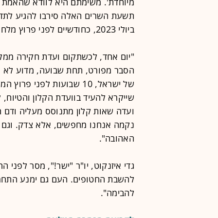
מיוחדת'. משימתם היא לוודא שהאמת 
ביולי 2023, כחודשיים לפני פרוץ מלחמת שמיני עצרת".
"יום אחד, לכשתקום ועדת חקירה ממל
הסבר מפורט, תחת שבועה, מדוע לא מ
של ישראל, 10 שבועות לפני 
שייקרא להעיד בוועדת הקלון והטיוח, ל
ועדה שאות קלון מתנוסס מעליה ודם הנ
נקמה אנחנו מחפשים, אלא צדק. וגם 
האהובה".
גדי איזנקוט, יו"ר "ישר!", מסר לפנ
להשבת החטופים. העם גם ימנע התחמק
להבימה".