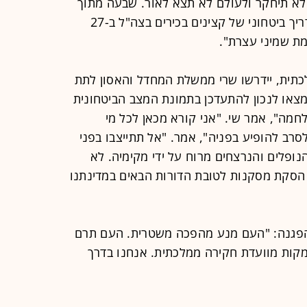
לא תיחקר ולעולם לא תצא לאור. שבעה מתוך
תשעת השרים האלה סירבו להגיע לתדריך ביטחוני של קצינים בכירים בצה"ל ב-27
כתית, יידרשו שרי ממשלת המחדל והאסון לתת
צאו לנכון להתעדכן בתמונת המצב הביטחונית
פרוץ המלחמה", אמר שי. "אני קורא מכאן לכל מי
סרב להופיע בפניה", אמר. "אל תתייצבו בפני
ופלים והנרצחים מרוח על ידי מקימיה. לא
הסקת מסקנות לטובת הדורות הבאים במדינתנו
י ההפגנה: "העם מנע מהפכה משטרית. העם תרם
ות מוועדת חקירה ממלכתית. אנחנו בדרך