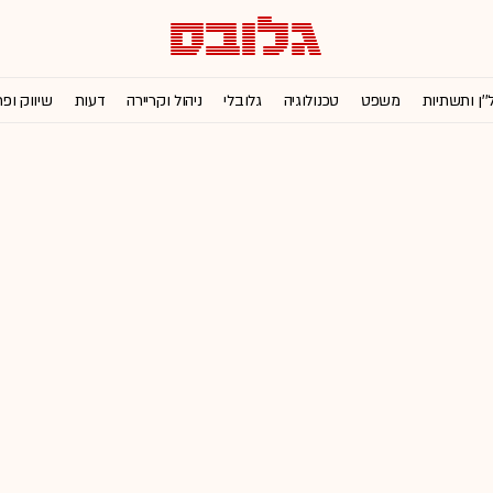
''ן ותשתיות
משפט
טכנולוגיה
גלובלי
ניהול וקריירה
דעות
שיווק ופ